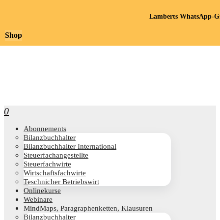
Lamberts WhatsApp-Gr
Shop
0
Abon­ne­ments
Bilanz­buch­hal­ter
Bilanz­buch­hal­ter International
Steu­er­fach­an­ge­stell­te
Steu­er­fach­wir­te
Wirt­schafts­fach­wir­te
Teschni­cher Betriebswirt
Online­kur­se
Web­i­na­re
Mind­Maps, Para­gra­phen­ket­ten, Klausuren
Bilanz­buch­hal­ter