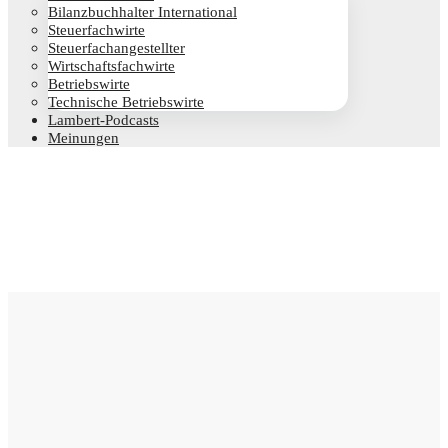
Bilanz­buch­hal­ter International
Steu­er­fach­wir­te
Steu­er­fach­an­ge­stell­ter
Wirt­schafts­fach­wir­te
Betriebs­wir­te
Tech­ni­sche Betriebswirte
Lam­­bert-Pod­­casts
Mei­nun­gen