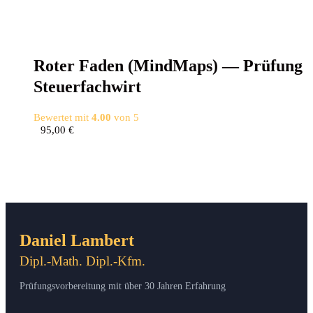
Roter Faden (Mind­Maps) — Prü­fung
Steuerfachwirt
Bewertet mit
4.00
von 5
95,00
€
Daniel Lambert
Dipl.-Math. Dipl.-Kfm.
Prüfungsvorbereitung mit über 30 Jahren Erfahrung