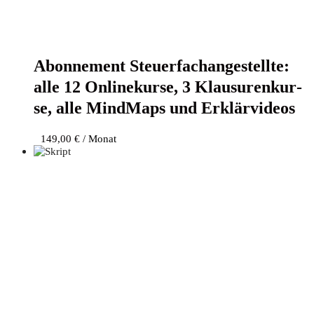
Abon­ne­ment Steu­er­fach­an­ge­stell­te:
alle 12 Online­kur­se, 3 Klau­su­ren­kur­
se, alle Mind­Maps und Erklärvideos
149,00
€
/ Monat