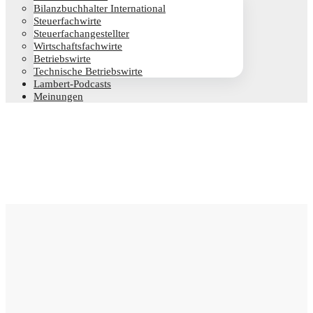
Bilanz­buch­hal­ter International
Steu­er­fach­wir­te
Steu­er­fach­an­ge­stell­ter
Wirt­schafts­fach­wir­te
Betriebs­wir­te
Tech­ni­sche Betriebswirte
Lam­­bert-Pod­­casts
Mei­nun­gen