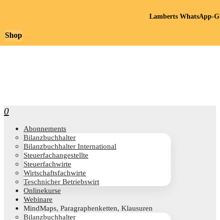
Lamberts WhatsApp-Gr
Shop
0
Abon­ne­ments
Bilanz­buch­hal­ter
Bilanz­buch­hal­ter International
Steu­er­fach­an­ge­stell­te
Steu­er­fach­wir­te
Wirt­schafts­fach­wir­te
Teschni­cher Betriebswirt
Online­kur­se
Web­i­na­re
Mind­Maps, Para­gra­phen­ket­ten, Klausuren
Bilanz­buch­hal­ter