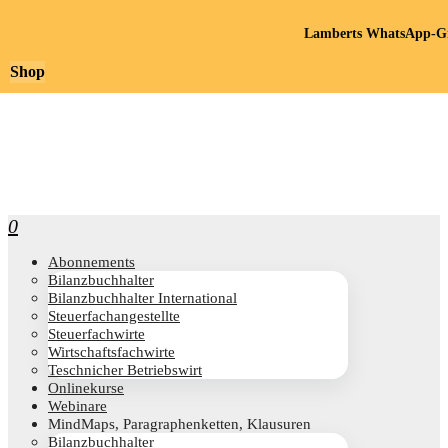
Lamberts WhatsApp-Gr
Shop
0
Abon­ne­ments
Bilanz­buch­hal­ter
Bilanz­buch­hal­ter International
Steu­er­fach­an­ge­stell­te
Steu­er­fach­wir­te
Wirt­schafts­fach­wir­te
Teschni­cher Betriebswirt
Online­kur­se
Web­i­na­re
Mind­Maps, Para­gra­phen­ket­ten, Klausuren
Bilanz­buch­hal­ter