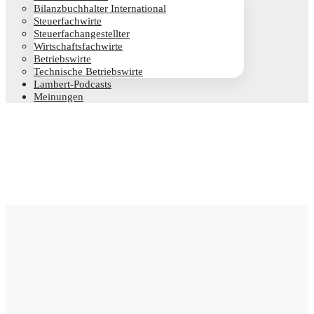
Bilanz­buch­hal­ter International
Steu­er­fach­wir­te
Steu­er­fach­an­ge­stell­ter
Wirt­schafts­fach­wir­te
Betriebs­wir­te
Tech­ni­sche Betriebswirte
Lam­­bert-Pod­­casts
Mei­nun­gen