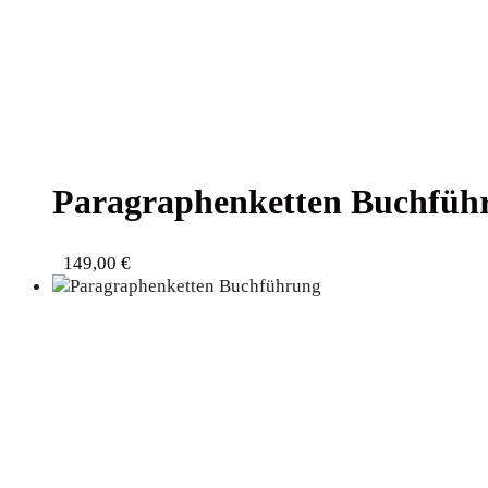
Para­gra­phen­ket­ten Buch­fü
149,00
€