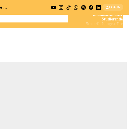
 ...
LOGIN