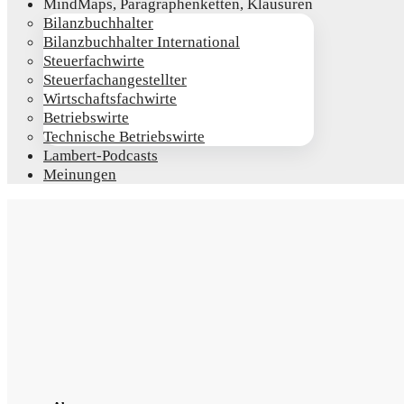
Mind­Maps, Para­gra­phen­ket­ten, Klausuren
Bilanz­buch­hal­ter
Bilanz­buch­hal­ter International
Steu­er­fach­wir­te
Steu­er­fach­an­ge­stell­ter
Wirt­schafts­fach­wir­te
Betriebs­wir­te
Tech­ni­sche Betriebswirte
Lam­­bert-Pod­­casts
Mei­nun­gen