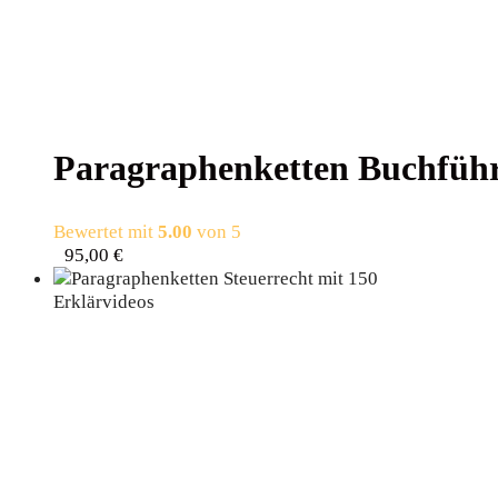
Para­gra­phen­ket­ten Buchfü
Bewertet mit
5.00
von 5
95,00
€