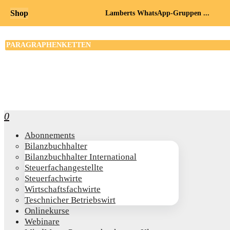
Shop
Lamberts WhatsApp-Gruppen ...
0
Abon­ne­ments
Bilanz­buch­hal­ter
Bilanz­buch­hal­ter International
Steu­er­fach­an­ge­stell­te
Steu­er­fach­wir­te
Wirt­schafts­fach­wir­te
Teschni­cher Betriebswirt
Online­kur­se
Web­i­na­re