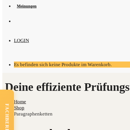
Mei­nun­gen
LOGIN
Es befinden sich keine Produkte im Warenkorb.
Home
FACHBEREICHE
Shop
Paragraphenketten