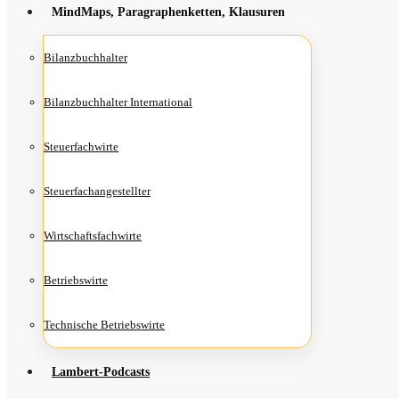
Mind­Maps, Para­gra­phen­ket­ten, Klausuren
Bilanz­buch­hal­ter
Bilanz­buch­hal­ter International
Steu­er­fach­wir­te
Steu­er­fach­an­ge­stell­ter
Wirt­schafts­fach­wir­te
Betriebs­wir­te
Tech­ni­sche Betriebswirte
Lam­­bert-Pod­­casts