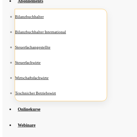
Abon­ne­ments
Bilanz­buch­hal­ter
Bilanz­buch­hal­ter International
Steu­er­fach­an­ge­stell­te
Steu­er­fach­wir­te
Wirt­schafts­fach­wir­te
Teschni­cher Betriebswirt
Online­kur­se
Web­i­na­re