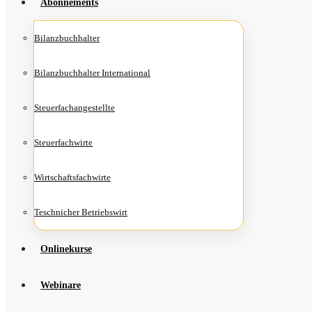
Abon­ne­ments
Bilanz­buch­hal­ter
Bilanz­buch­hal­ter International
Steu­er­fach­an­ge­stell­te
Steu­er­fach­wir­te
Wirt­schafts­fach­wir­te
Teschni­cher Betriebswirt
Online­kur­se
Web­i­na­re