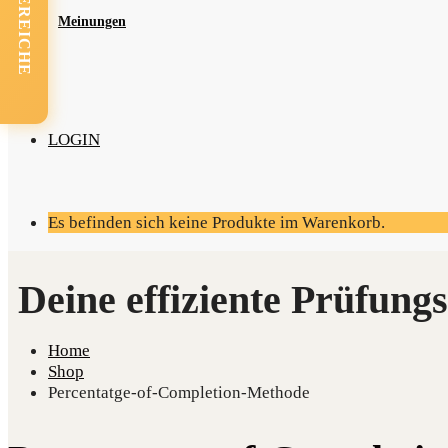
FACHBEREICHE
Mei­nun­gen
LOGIN
Es befinden sich keine Produkte im Warenkorb.
Home
Shop
Percentatge-of-Completion-Methode