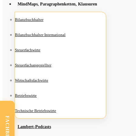
Mind­Maps, Para­gra­phen­ket­ten, Klausuren
Bilanz­buch­hal­ter
Bilanz­buch­hal­ter International
Steu­er­fach­wir­te
Steu­er­fach­an­ge­stell­ter
Wirt­schafts­fach­wir­te
Betriebs­wir­te
Tech­ni­sche Betriebswirte
Lam­­bert-Pod­­casts