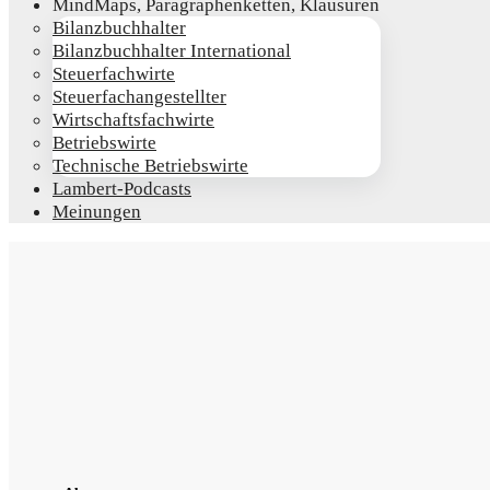
Mind­Maps, Para­gra­phen­ket­ten, Klausuren
Bilanz­buch­hal­ter
Bilanz­buch­hal­ter International
Steu­er­fach­wir­te
Steu­er­fach­an­ge­stell­ter
Wirt­schafts­fach­wir­te
Betriebs­wir­te
Tech­ni­sche Betriebswirte
Lam­­bert-Pod­­casts
Mei­nun­gen