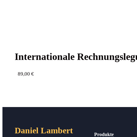
Inter­na­tio­na­le Rech­nungs­
89,00
€
Daniel Lambert
Produkte