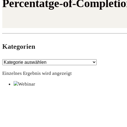
Percentatge-of-Completi
Kate­go­rien
Einzelnes Ergebnis wird angezeigt