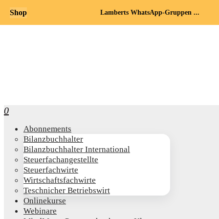
Shop
Lamberts WhatsApp-Gruppen ...
0
Abon­ne­ments
Bilanz­buch­hal­ter
Bilanz­buch­hal­ter International
Steu­er­fach­an­ge­stell­te
Steu­er­fach­wir­te
Wirt­schafts­fach­wir­te
Teschni­cher Betriebswirt
Online­kur­se
Web­i­na­re