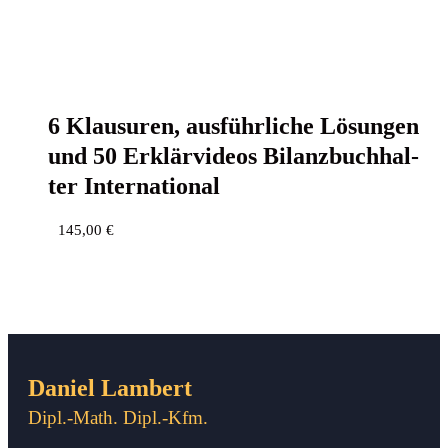
6 Klau­su­ren, aus­führ­li­che Lösun­gen
und 50 Erklär­vi­de­os Bilanz­buch­hal­
ter International
145,00
€
Daniel Lambert
Dipl.-Math. Dipl.-Kfm.