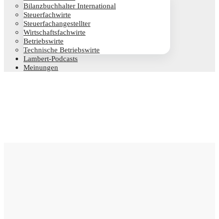
Bilanz­buch­hal­ter International
Steu­er­fach­wir­te
Steu­er­fach­an­ge­stell­ter
Wirt­schafts­fach­wir­te
Betriebs­wir­te
Tech­ni­sche Betriebswirte
Lam­­bert-Pod­­casts
Mei­nun­gen