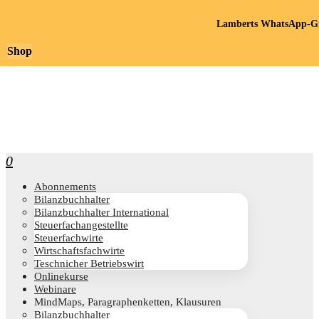
Lamberts WhatsApp-Gr
Shop
0
Abon­ne­ments
Bilanz­buch­hal­ter
Bilanz­buch­hal­ter International
Steu­er­fach­an­ge­stell­te
Steu­er­fach­wir­te
Wirt­schafts­fach­wir­te
Teschni­cher Betriebswirt
Online­kur­se
Web­i­na­re
Mind­Maps, Para­gra­phen­ket­ten, Klausuren
Bilanz­buch­hal­ter