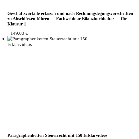
Geschäfts­vor­fäl­le erfas­sen und nach Rech­nungs­le­gungs­vor­schrif­ten
zu Abschlüs­sen füh­ren — Fach­web­i­nar Bilanz­buch­hal­ter — für
Klau­sur 1
149,00
€
Para­gra­phen­ket­ten Steu­er­recht mit 150 Erklärvideos