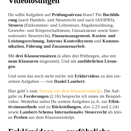
Videolösungen
Du willst Auf­ga­ben auf
Prü­fungs­ni­veau
lösen? Für
Buch­füh­
rung
(nach Han­dels- und Steu­er­recht und nach IAS/IFRS),
Steu­ern
(Ein­kom­men- und Lohn­steu­er, Abga­ben­ord­nung,
Gewer­be- und Kör­per­schaft­steu­er, Umsatz­steu­er sowie Inter­
na­tio­na­les Steu­er­recht),
Finanz­ma­nage­ment
,
Kos­ten- und
Leis­tungs­rech­nung, Inter­nes Kon­troll­sys­tem
und
Kom­mu­
ni­ka­ti­on, Füh­rung und Zusam­men­ar­beit
.
Mit
drei Klau­su­ren­sät­zen
(à allen drei Prü­fun­gen, also mit
neun Klau­su­ren
ins­ge­samt). Und mit
aus­führ­li­chen Lösun­
gen
.
Und wem das noch nicht reicht: mit
Erklär­vi­de­os
zu den ein­
zel­nen Auf­ga­ben — von
Dani­el Lam­bert
.
Hier geht´s zum
Aus­zug aus dem Klau­su­ren­skript
. Die Auf­
ga­be zu
For­de­run­gen
(2.16) bespre­che ich unten im Bei­spiel­
vi­deo. Wei­ter­hin siehst Du wei­te­re Auf­ga­ben (u.A. zur
Effek­
tiv­zins­me­tho­de
und zu
Rück­stel­lun­gen
, also 2.23 und 2.24)
sowie
Lam­bert-Sche­ma Inter­na­tio­na­les Steu­er­recht
als klei­
ne
Pro­ben
aus dem Klausurenskript.