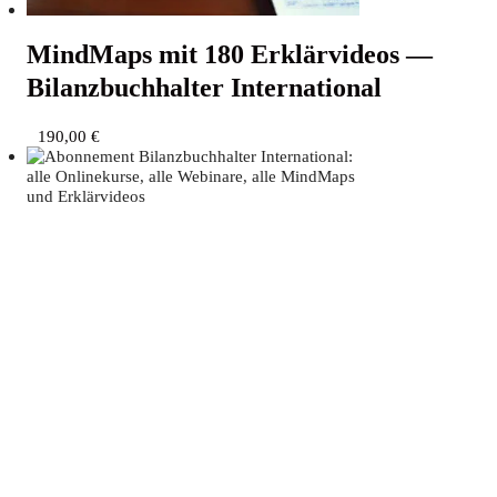
Mind­Maps mit 180 Erklär­vi­de­os —
Bilanz­buch­hal­ter International
190,00
€