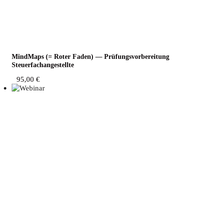
Mind­Maps (= Roter Faden) — Prü­fungs­vor­be­rei­tung
Steuerfachangestellte
95,00
€