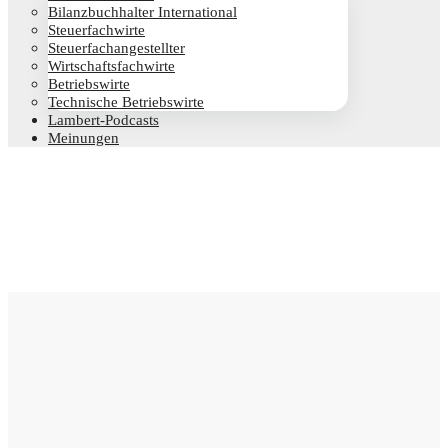
Bilanz­buch­hal­ter International
Steu­er­fach­wir­te
Steu­er­fach­an­ge­stell­ter
Wirt­schafts­fach­wir­te
Betriebs­wir­te
Tech­ni­sche Betriebswirte
Lam­­bert-Pod­­casts
Mei­nun­gen