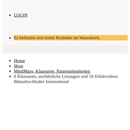
LOGIN
Es befinden sich keine Produkte im Warenkorb.
Home
Shop
MindMaps, Klausuren, Paragraphenketten
6 Klau­su­ren, aus­führ­li­che Lösun­gen und 50 Erklär­vi­de­os
Bilanz­buch­hal­ter International