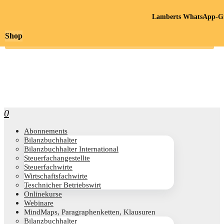
Lamberts WhatsApp-Gr
Shop
0
Abon­ne­ments
Bilanz­buch­hal­ter
Bilanz­buch­hal­ter International
Steu­er­fach­an­ge­stell­te
Steu­er­fach­wir­te
Wirt­schafts­fach­wir­te
Teschni­cher Betriebswirt
Online­kur­se
Web­i­na­re
Mind­Maps, Para­gra­phen­ket­ten, Klausuren
Bilanz­buch­hal­ter