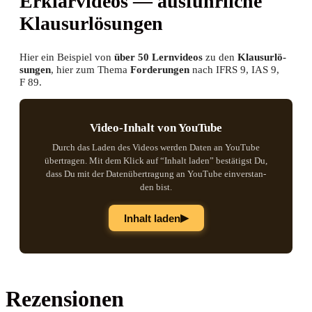
Erklär­vi­de­os — aus­führ­li­che
Klausurlösungen
Hier ein Bei­spiel von
über 50 Lern­vi­de­os
zu den
Klau­sur­lö­
sun­gen
, hier zum The­ma
For­de­run­gen
nach IFRS 9, IAS 9,
F 89.
Video-Inhalt von YouTube
Durch das Laden des Vide­os wer­den Daten an You­Tube
über­tra­gen. Mit dem Klick auf “Inhalt laden” bestä­tigst Du,
dass Du mit der Daten­über­tra­gung an You­Tube ein­ver­stan­
den bist.
▶
Inhalt laden
Rezensionen