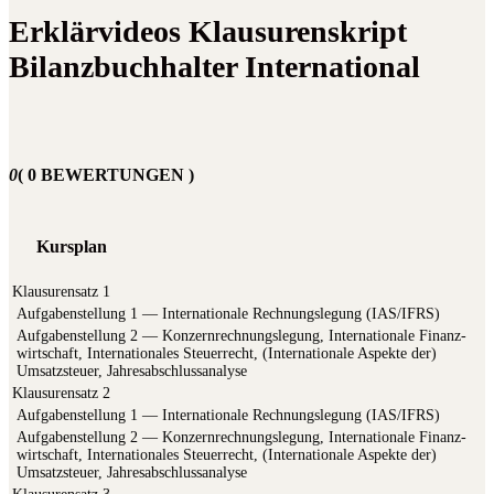
Erklärvideos Klausurenskript
Bilanzbuchhalter International
0
( 0 BEWERTUNGEN )
Kursplan
Klausurensatz 1
Auf­ga­ben­stel­lung 1 — Inter­na­tio­na­le Rech­nungs­le­gung (IAS/IFRS)
Auf­ga­ben­stel­lung 2 — Kon­zern­rech­nungs­le­gung, Inter­na­tio­na­le Finanz­
wirt­schaft, Inter­na­tio­na­les Steu­er­recht, (Inter­na­tio­na­le Aspek­te der)
Umsatz­steu­er, Jahresabschlussanalyse
Klausurensatz 2
Auf­ga­ben­stel­lung 1 — Inter­na­tio­na­le Rech­nungs­le­gung (IAS/IFRS)
Auf­ga­ben­stel­lung 2 — Kon­zern­rech­nungs­le­gung, Inter­na­tio­na­le Finanz­
wirt­schaft, Inter­na­tio­na­les Steu­er­recht, (Inter­na­tio­na­le Aspek­te der)
Umsatz­steu­er, Jahresabschlussanalyse