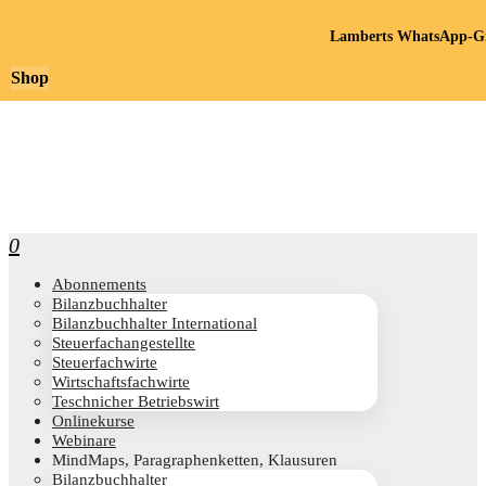
Lamberts WhatsApp-Gr
Shop
0
Abon­ne­ments
Bilanz­buch­hal­ter
Bilanz­buch­hal­ter International
Steu­er­fach­an­ge­stell­te
Steu­er­fach­wir­te
Wirt­schafts­fach­wir­te
Teschni­cher Betriebswirt
Online­kur­se
Web­i­na­re
Mind­Maps, Para­gra­phen­ket­ten, Klausuren
Bilanz­buch­hal­ter