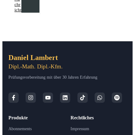
chr
icht
Daniel Lambert
Dipl.-Math. Dipl.-Kfm.
Prüfungsvorbereitung mit über 30 Jahren Erfahrung
Produkte
Rechtliches
Abonnements
Impressum