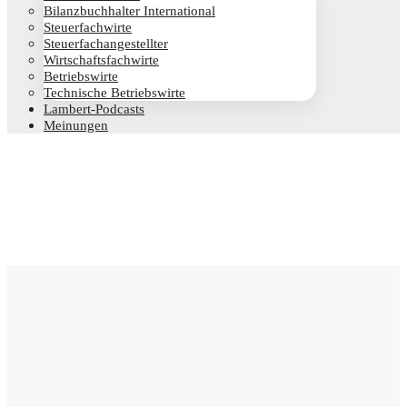
Bilanz­buch­hal­ter International
Steu­er­fach­wir­te
Steu­er­fach­an­ge­stell­ter
Wirt­schafts­fach­wir­te
Betriebs­wir­te
Tech­ni­sche Betriebswirte
Lam­­bert-Pod­­casts
Mei­nun­gen