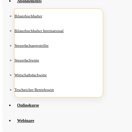
Abon­ne­ments
Bilanz­buch­hal­ter
Bilanz­buch­hal­ter International
Steu­er­fach­an­ge­stell­te
Steu­er­fach­wir­te
Wirt­schafts­fach­wir­te
Teschni­cher Betriebswirt
Online­kur­se
Web­i­na­re