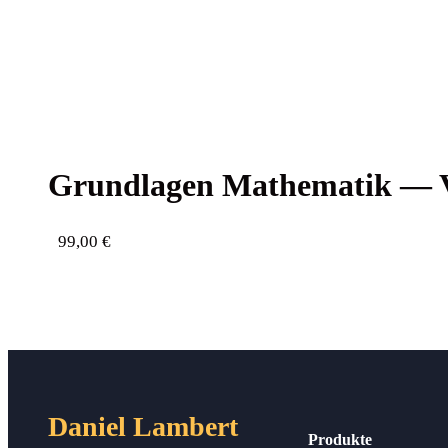
Grund­la­gen Mathe­ma­tik —
99,00
€
Daniel Lambert
Produkte