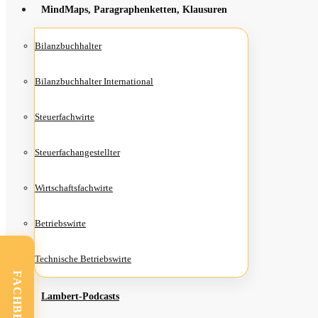
Mind­Maps, Para­gra­phen­ket­ten, Klausuren
Bilanz­buch­hal­ter
Bilanz­buch­hal­ter International
Steu­er­fach­wir­te
Steu­er­fach­an­ge­stell­ter
Wirt­schafts­fach­wir­te
Betriebs­wir­te
Tech­ni­sche Betriebswirte
Lam­­bert-Pod­­casts