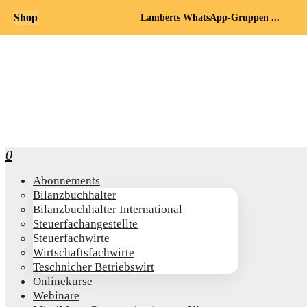
Shop
Lamberts WhatsApp-Gruppen ...
0
Abon­ne­ments
Bilanz­buch­hal­ter
Bilanz­buch­hal­ter International
Steu­er­fach­an­ge­stell­te
Steu­er­fach­wir­te
Wirt­schafts­fach­wir­te
Teschni­cher Betriebswirt
Online­kur­se
Web­i­na­re