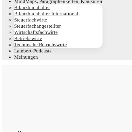
Mind­Maps, Para­gra­phen­ket­ten, Klausuren
Bilanz­buch­hal­ter
Bilanz­buch­hal­ter International
Steu­er­fach­wir­te
Steu­er­fach­an­ge­stell­ter
Wirt­schafts­fach­wir­te
Betriebs­wir­te
Tech­ni­sche Betriebswirte
Lam­­bert-Pod­­casts
Mei­nun­gen