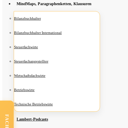
Mind­Maps, Para­gra­phen­ket­ten, Klausuren
Bilanz­buch­hal­ter
Bilanz­buch­hal­ter International
Steu­er­fach­wir­te
Steu­er­fach­an­ge­stell­ter
Wirt­schafts­fach­wir­te
Betriebs­wir­te
Tech­ni­sche Betriebswirte
Lam­­bert-Pod­­casts