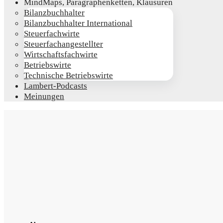
Mind­Maps, Para­gra­phen­ket­ten, Klausuren
Bilanz­buch­hal­ter
Bilanz­buch­hal­ter International
Steu­er­fach­wir­te
Steu­er­fach­an­ge­stell­ter
Wirt­schafts­fach­wir­te
Betriebs­wir­te
Tech­ni­sche Betriebswirte
Lam­­bert-Pod­­casts
Mei­nun­gen