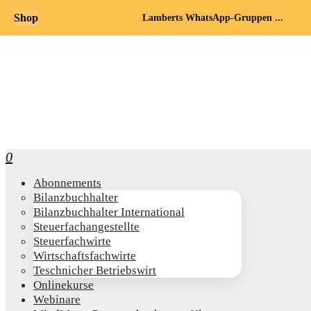
Shop
Lamberts WhatsApp-Gruppen ...
0
Abon­ne­ments
Bilanz­buch­hal­ter
Bilanz­buch­hal­ter International
Steu­er­fach­an­ge­stell­te
Steu­er­fach­wir­te
Wirt­schafts­fach­wir­te
Teschni­cher Betriebswirt
Online­kur­se
Web­i­na­re