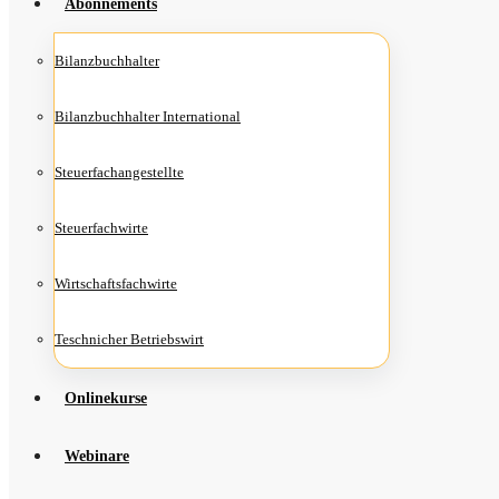
Abon­ne­ments
Bilanz­buch­hal­ter
Bilanz­buch­hal­ter International
Steu­er­fach­an­ge­stell­te
Steu­er­fach­wir­te
Wirt­schafts­fach­wir­te
Teschni­cher Betriebswirt
Online­kur­se
Web­i­na­re