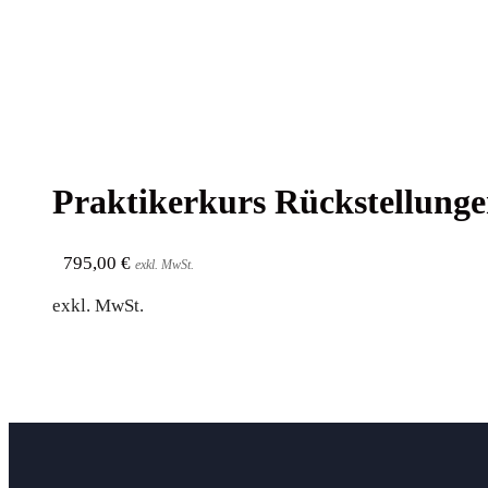
Prak­ti­ker­kurs Rück­stel­lun
795,00
€
exkl. MwSt.
exkl. MwSt.