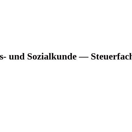
s- und Sozi­al­kun­de — Steuerfac