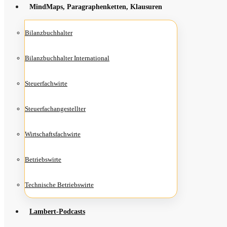
Mind­Maps, Para­gra­phen­ket­ten, Klausuren
Bilanz­buch­hal­ter
Bilanz­buch­hal­ter International
Steu­er­fach­wir­te
Steu­er­fach­an­ge­stell­ter
Wirt­schafts­fach­wir­te
Betriebs­wir­te
Tech­ni­sche Betriebswirte
Lam­­bert-Pod­­casts