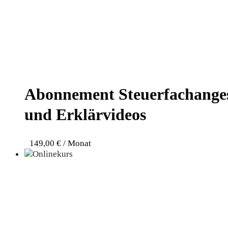
Abon­ne­ment Steu­er­fach­an­ge­
und Erklärvideos
149,00
€
/ Monat