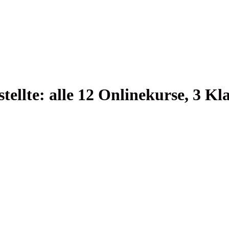
stell­te: alle 12 Online­kur­se, 3 K