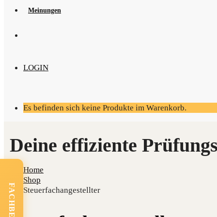
Mei­nun­gen
LOGIN
Es befinden sich keine Produkte im Warenkorb.
Home
Shop
Steuerfachangestellter