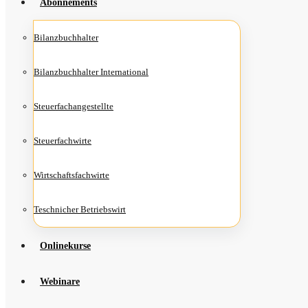
Abon­ne­ments
Bilanz­buch­hal­ter
Bilanz­buch­hal­ter International
Steu­er­fach­an­ge­stell­te
Steu­er­fach­wir­te
Wirt­schafts­fach­wir­te
Teschni­cher Betriebswirt
Online­kur­se
Web­i­na­re