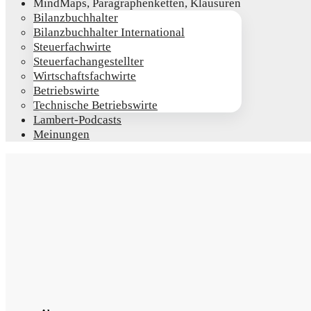
Mind­Maps, Para­gra­phen­ket­ten, Klausuren
Bilanz­buch­hal­ter
Bilanz­buch­hal­ter International
Steu­er­fach­wir­te
Steu­er­fach­an­ge­stell­ter
Wirt­schafts­fach­wir­te
Betriebs­wir­te
Tech­ni­sche Betriebswirte
Lam­­bert-Pod­­casts
Mei­nun­gen