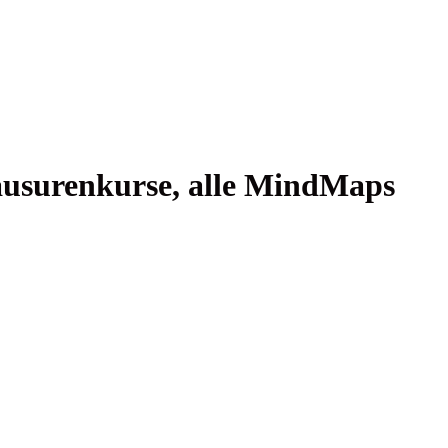
lau­su­ren­kur­se, alle Mind­Maps