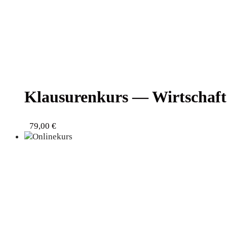
Klau­su­ren­kurs — Wirt­schaft
79,00
€