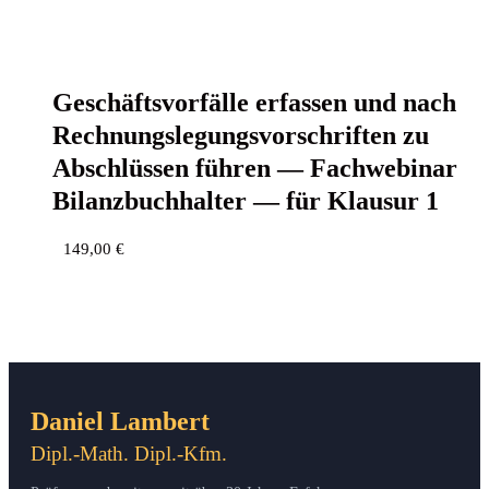
Geschäfts­vor­fäl­le erfas­sen und nach
Rech­nungs­le­gungs­vor­schrif­ten zu
Abschlüs­sen füh­ren — Fach­web­i­nar
Bilanz­buch­hal­ter — für Klau­sur 1
149,00
€
Daniel Lambert
Dipl.-Math. Dipl.-Kfm.