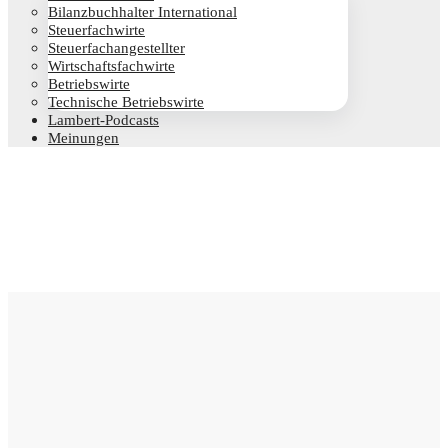
Bilanz­buch­hal­ter International
Steu­er­fach­wir­te
Steu­er­fach­an­ge­stell­ter
Wirt­schafts­fach­wir­te
Betriebs­wir­te
Tech­ni­sche Betriebswirte
Lam­­bert-Pod­­casts
Mei­nun­gen