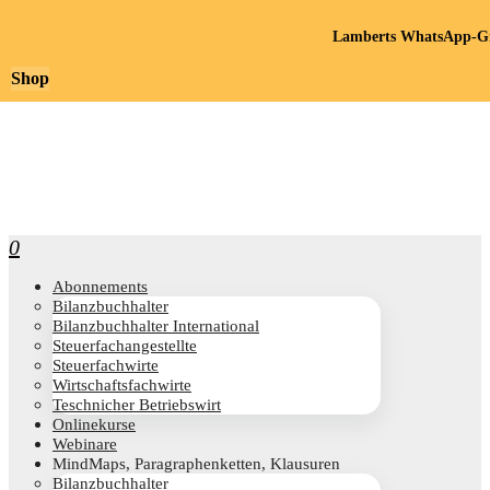
Lamberts WhatsApp-Gr
Shop
0
Abon­ne­ments
Bilanz­buch­hal­ter
Bilanz­buch­hal­ter International
Steu­er­fach­an­ge­stell­te
Steu­er­fach­wir­te
Wirt­schafts­fach­wir­te
Teschni­cher Betriebswirt
Online­kur­se
Web­i­na­re
Mind­Maps, Para­gra­phen­ket­ten, Klausuren
Bilanz­buch­hal­ter