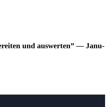
e­rei­ten und aus­wer­ten” — Janu­