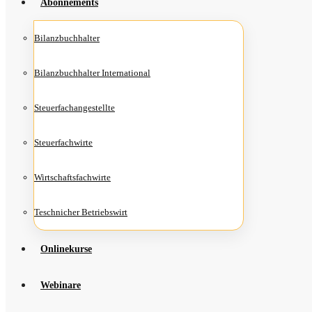
Abon­ne­ments
Bilanz­buch­hal­ter
Bilanz­buch­hal­ter International
Steu­er­fach­an­ge­stell­te
Steu­er­fach­wir­te
Wirt­schafts­fach­wir­te
Teschni­cher Betriebswirt
Online­kur­se
Web­i­na­re