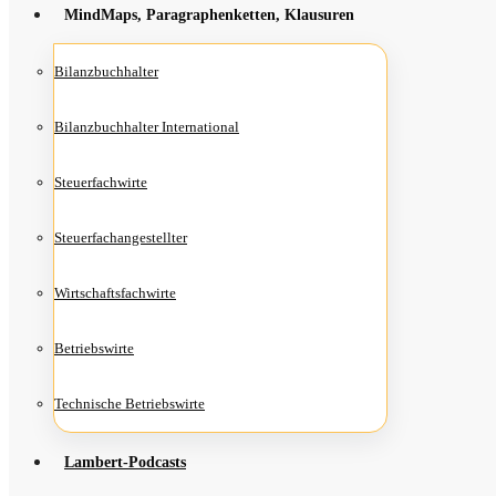
Mind­Maps, Para­gra­phen­ket­ten, Klausuren
Bilanz­buch­hal­ter
Bilanz­buch­hal­ter International
Steu­er­fach­wir­te
Steu­er­fach­an­ge­stell­ter
Wirt­schafts­fach­wir­te
Betriebs­wir­te
Tech­ni­sche Betriebswirte
Lam­­bert-Pod­­casts