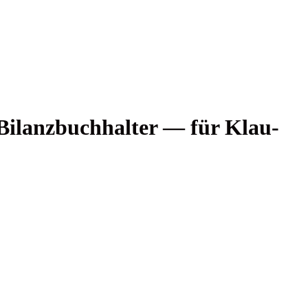
r Bilanz­buch­hal­ter — für Klau­