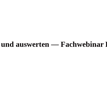
­ten und aus­wer­ten — Fach­web­i­na