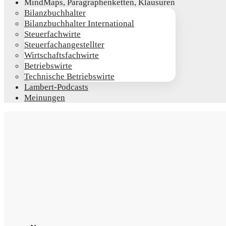
Mind­Maps, Para­gra­phen­ket­ten, Klausuren
Bilanz­buch­hal­ter
Bilanz­buch­hal­ter International
Steu­er­fach­wir­te
Steu­er­fach­an­ge­stell­ter
Wirt­schafts­fach­wir­te
Betriebs­wir­te
Tech­ni­sche Betriebswirte
Lam­­bert-Pod­­casts
Mei­nun­gen