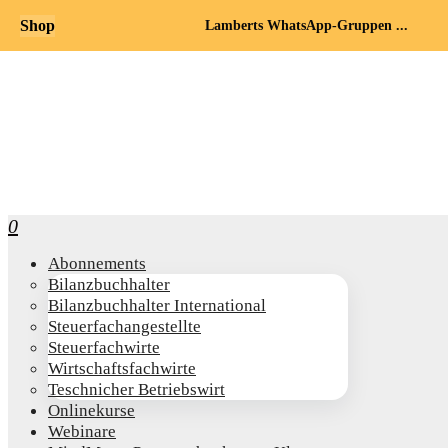
Shop
Lamberts WhatsApp-Gruppen ...
0
Abon­ne­ments
Bilanz­buch­hal­ter
Bilanz­buch­hal­ter International
Steu­er­fach­an­ge­stell­te
Steu­er­fach­wir­te
Wirt­schafts­fach­wir­te
Teschni­cher Betriebswirt
Online­kur­se
Web­i­na­re