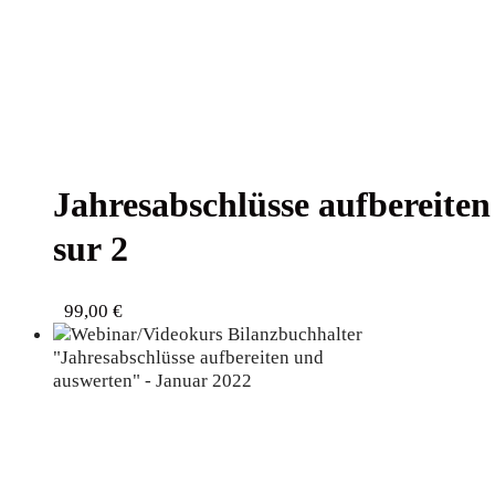
Jah­res­ab­schlüs­se auf­be­rei
sur 2
99,00
€