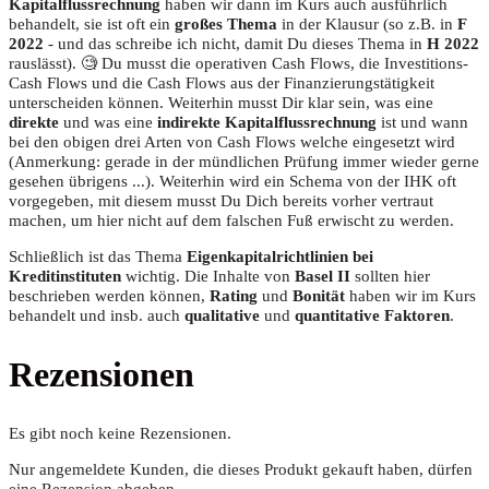
Kapitalflussrechnung
haben wir dann im Kurs auch ausführlich
behandelt, sie ist oft ein
großes Thema
in der Klausur (so z.B. in
F
2022
- und das schreibe ich nicht, damit Du dieses Thema in
H 2022
rauslässt).
🧐 Du musst die operativen Cash Flows, die Investitions-
Cash Flows und die Cash Flows aus der Finanzierungstätigkeit
unterscheiden können. Weiterhin musst Dir klar sein, was eine
direkte
und was eine
indirekte Kapitalflussrechnung
ist und wann
bei den obigen drei Arten von Cash Flows welche eingesetzt wird
(Anmerkung: gerade in der mündlichen Prüfung immer wieder gerne
gesehen übrigens ...). Weiterhin wird ein Schema von der IHK oft
vorgegeben, mit diesem musst Du Dich bereits vorher vertraut
machen, um hier nicht auf dem falschen Fuß erwischt zu werden.
Schließlich ist das Thema
Eigenkapitalrichtlinien bei
Kreditinstituten
wichtig. Die Inhalte von
Basel II
sollten hier
beschrieben werden können,
Rating
und
Bonität
haben wir im Kurs
behandelt und insb. auch
qualitative
und
quantitative Faktoren
.
Rezensionen
Es gibt noch keine Rezensionen.
Nur angemeldete Kunden, die dieses Produkt gekauft haben, dürfen
eine Rezension abgeben.