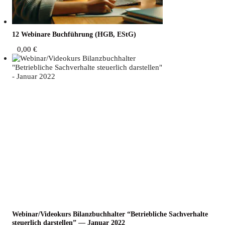
12 Web­i­na­re Buch­füh­rung (HGB, EStG)
0,00
€
Webinar/Videokurs Bilanz­buch­hal­ter “Betrieb­li­che Sach­ver­hal­te
steu­er­lich dar­stel­len” — Janu­ar 2022