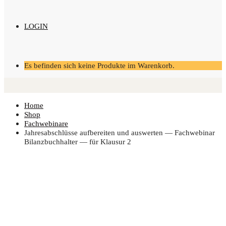
LOGIN
Es befinden sich keine Produkte im Warenkorb.
Home
Shop
Fachwebinare
Jah­res­ab­schlüs­se auf­be­rei­ten und aus­wer­ten — Fach­web­i­nar
Bilanz­buch­hal­ter — für Klau­sur 2