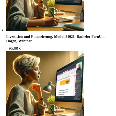
Inves­ti­ti­on und Finan­zie­rung, Modul 31021, Bache­lor Fern­Uni
Hagen, Webinar
95,00
€