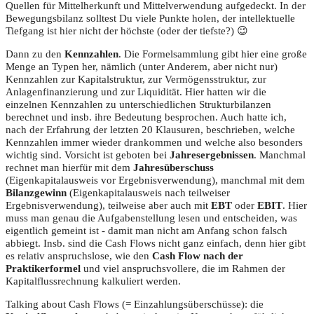
Quellen für Mittelherkunft und Mittelverwendung aufgedeckt. In der
Bewegungsbilanz solltest Du viele Punkte holen, der intellektuelle
Tiefgang ist hier nicht der höchste (oder der tiefste?) 😉
Dann zu den
Kennzahlen
. Die Formelsammlung gibt hier eine große
Menge an Typen her, nämlich (unter Anderem, aber nicht nur)
Kennzahlen zur Kapitalstruktur, zur Vermögensstruktur, zur
Anlagenfinanzierung und zur Liquidität. Hier hatten wir die
einzelnen Kennzahlen zu unterschiedlichen Strukturbilanzen
berechnet und insb. ihre Bedeutung besprochen. Auch hatte ich,
nach der Erfahrung der letzten 20 Klausuren, beschrieben, welche
Kennzahlen immer wieder drankommen und welche also besonders
wichtig sind. Vorsicht ist geboten bei
Jahresergebnissen
. Manchmal
rechnet man hierfür mit dem
Jahresüberschuss
(Eigenkapitalausweis vor Ergebnisverwendung), manchmal mit dem
Bilanzgewinn
(Eigenkapitalausweis nach teilweiser
Ergebnisverwendung), teilweise aber auch mit
EBT
oder
EBIT
. Hier
muss man genau die Aufgabenstellung lesen und entscheiden, was
eigentlich gemeint ist - damit man nicht am Anfang schon falsch
abbiegt. Insb. sind die Cash Flows nicht ganz einfach, denn hier gibt
es relativ anspruchslose, wie den
Cash Flow nach der
Praktikerformel
und viel anspruchsvollere, die im Rahmen der
Kapitalflussrechnung kalkuliert werden.
Talking about Cash Flows (= Einzahlungsüberschüsse): die