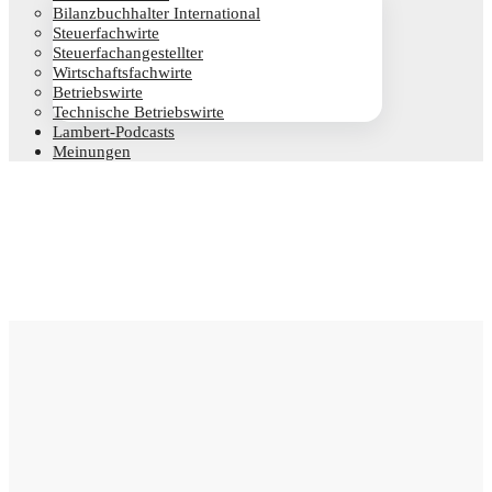
Bilanz­buch­hal­ter International
Steu­er­fach­wir­te
Steu­er­fach­an­ge­stell­ter
Wirt­schafts­fach­wir­te
Betriebs­wir­te
Tech­ni­sche Betriebswirte
Lam­­bert-Pod­­casts
Mei­nun­gen