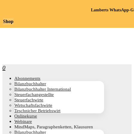
Lamberts WhatsApp-Gr
Shop
0
Abon­ne­ments
Bilanz­buch­hal­ter
Bilanz­buch­hal­ter International
Steu­er­fach­an­ge­stell­te
Steu­er­fach­wir­te
Wirt­schafts­fach­wir­te
Teschni­cher Betriebswirt
Online­kur­se
Web­i­na­re
Mind­Maps, Para­gra­phen­ket­ten, Klausuren
Bilanz­buch­hal­ter