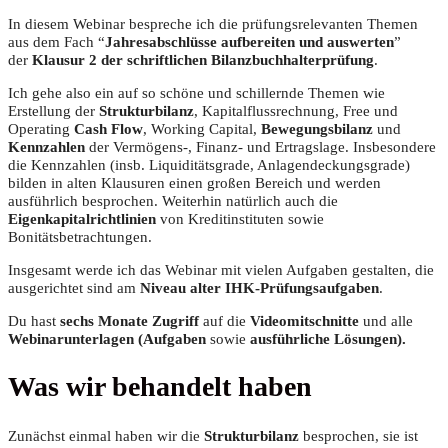
In diesem Webinar bespreche ich die prüfungsrelevanten Themen
aus dem Fach “
Jahresabschlüsse aufbereiten und auswerten
”
der
Klausur 2 der schriftlichen Bilanzbuchhalterprüfung
.
Ich gehe also ein auf so schöne und schillernde Themen wie
Erstellung der
Strukturbilanz
, Kapitalflussrechnung, Free und
Operating
Cash Flow
, Working Capital,
Bewegungsbilanz
und
Kennzahlen
der Vermögens-, Finanz- und Ertragslage. Insbesondere
die Kennzahlen (insb. Liquiditätsgrade, Anlagendeckungsgrade)
bilden in alten Klausuren einen großen Bereich und werden
ausführlich besprochen. Weiterhin natürlich auch die
Eigenkapitalrichtlinien
von Kreditinstituten sowie
Bonitätsbetrachtungen.
Insgesamt werde ich das Webinar mit vielen Aufgaben gestalten, die
ausgerichtet sind am
Niveau alter IHK-Prüfungsaufgaben
.
Du hast
sechs Monate Zugriff
auf die
Videomitschnitte
und alle
Webinarunterlagen (Aufgaben
sowie
ausführliche Lösungen).
Was wir behandelt haben
Zunächst einmal haben wir die
Strukturbilanz
besprochen, sie ist