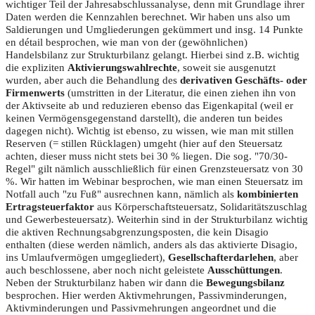
wichtiger Teil der Jahresabschlussanalyse, denn mit Grundlage ihrer
Daten werden die Kennzahlen berechnet. Wir haben uns also um
Saldierungen und Umgliederungen gekümmert und insg. 14 Punkte
en détail besprochen, wie man von der (gewöhnlichen)
Handelsbilanz zur Strukturbilanz gelangt. Hierbei sind z.B. wichtig
die expliziten
Aktivierungswahlrechte
, soweit sie ausgenutzt
wurden, aber auch die Behandlung des
derivativen Geschäfts- oder
Firmenwerts
(umstritten in der Literatur, die einen ziehen ihn von
der Aktivseite ab und reduzieren ebenso das Eigenkapital (weil er
keinen Vermögensgegenstand darstellt), die anderen tun beides
dagegen nicht). Wichtig ist ebenso, zu wissen, wie man mit stillen
Reserven (= stillen Rücklagen) umgeht (hier auf den Steuersatz
achten, dieser muss nicht stets bei 30 % liegen. Die sog. "70/30-
Regel" gilt nämlich ausschließlich für einen Grenzsteuersatz von 30
%. Wir hatten im Webinar besprochen, wie man einen Steuersatz im
Notfall auch "zu Fuß" ausrechnen kann, nämlich als
kombinierten
Ertragsteuerfaktor
aus Körperschaftsteuersatz, Solidaritätszuschlag
und Gewerbesteuersatz). Weiterhin sind in der Strukturbilanz wichtig
die aktiven Rechnungsabgrenzungsposten, die kein Disagio
enthalten (diese werden nämlich, anders als das aktivierte Disagio,
ins Umlaufvermögen umgegliedert),
Gesellschafterdarlehen
, aber
auch beschlossene, aber noch nicht geleistete
Ausschüttungen
.
Neben der Strukturbilanz haben wir dann die
Bewegungsbilanz
besprochen. Hier werden Aktivmehrungen, Passivminderungen,
Aktivminderungen und Passivmehrungen angeordnet und die