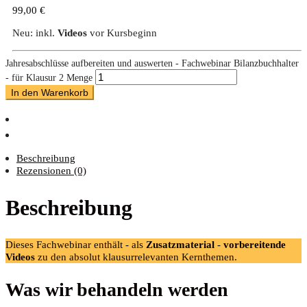
99,00
€
Neu: inkl.
Videos
vor Kursbeginn
Jahresabschlüsse aufbereiten und auswerten - Fachwebinar Bilanzbuchhalter
- für Klausur 2 Menge
In den Warenkorb
Beschreibung
Rezensionen (0)
Beschreibung
Dieses Fachwebinar enthält - als
Zusatzmaterial
-
vorbereitende
Videos
zu den absolut klausurrelevanten Kernthemen.
Was wir behandeln werden