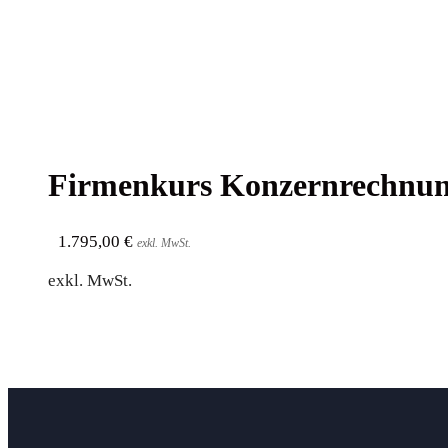
Fir­men­kurs Kon­zern­rech­n
1.795,00
€
exkl. MwSt.
exkl. MwSt.