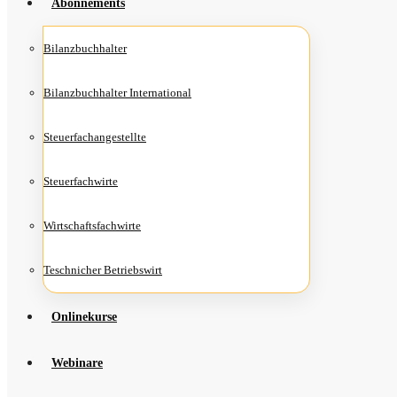
Abon­ne­ments
Bilanz­buch­hal­ter
Bilanz­buch­hal­ter International
Steu­er­fach­an­ge­stell­te
Steu­er­fach­wir­te
Wirt­schafts­fach­wir­te
Teschni­cher Betriebswirt
Online­kur­se
Web­i­na­re