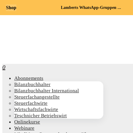
Shop
Lamberts WhatsApp-Gruppen ...
0
Abon­ne­ments
Bilanz­buch­hal­ter
Bilanz­buch­hal­ter International
Steu­er­fach­an­ge­stell­te
Steu­er­fach­wir­te
Wirt­schafts­fach­wir­te
Teschni­cher Betriebswirt
Online­kur­se
Web­i­na­re