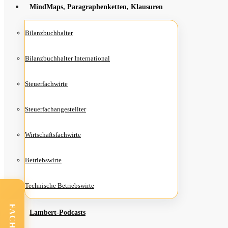
Mind­Maps, Para­gra­phen­ket­ten, Klausuren
Bilanz­buch­hal­ter
Bilanz­buch­hal­ter International
Steu­er­fach­wir­te
Steu­er­fach­an­ge­stell­ter
Wirt­schafts­fach­wir­te
Betriebs­wir­te
Tech­ni­sche Betriebswirte
Lam­­bert-Pod­­casts