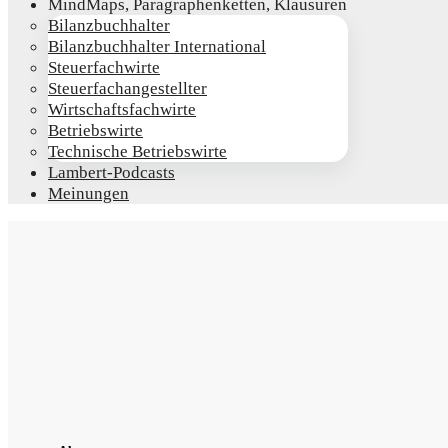
Mind­Maps, Para­gra­phen­ket­ten, Klausuren
Bilanz­buch­hal­ter
Bilanz­buch­hal­ter International
Steu­er­fach­wir­te
Steu­er­fach­an­ge­stell­ter
Wirt­schafts­fach­wir­te
Betriebs­wir­te
Tech­ni­sche Betriebswirte
Lam­­bert-Pod­­casts
Mei­nun­gen