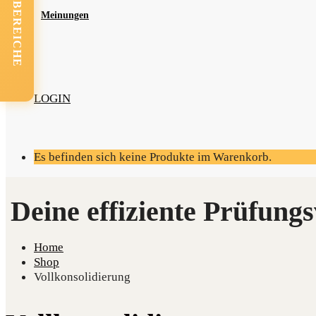
FACHBEREICHE
Mei­nun­gen
LOGIN
Es befinden sich keine Produkte im Warenkorb.
Home
Shop
Vollkonsolidierung