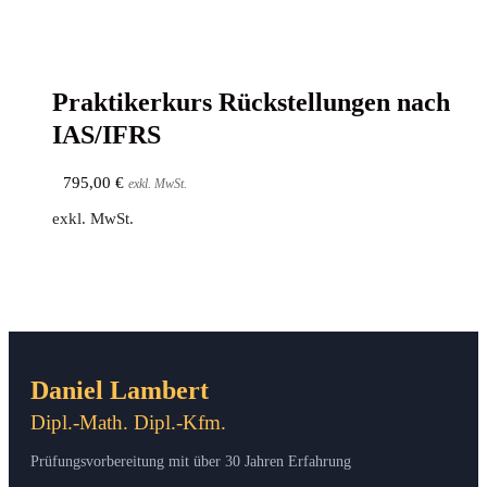
Prak­ti­ker­kurs Rück­stel­lun­gen nach
IAS/IFRS
795,00
€
exkl. MwSt.
exkl. MwSt.
Daniel Lambert
Dipl.-Math. Dipl.-Kfm.
Prüfungsvorbereitung mit über 30 Jahren Erfahrung