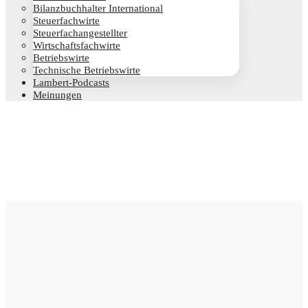
Bilanz­buch­hal­ter International
Steu­er­fach­wir­te
Steu­er­fach­an­ge­stell­ter
Wirt­schafts­fach­wir­te
Betriebs­wir­te
Tech­ni­sche Betriebswirte
Lam­­bert-Pod­­casts
Mei­nun­gen