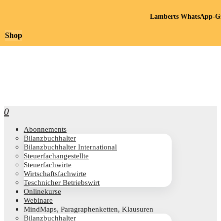
Lamberts WhatsApp-Gr
Shop
0
Abon­ne­ments
Bilanz­buch­hal­ter
Bilanz­buch­hal­ter International
Steu­er­fach­an­ge­stell­te
Steu­er­fach­wir­te
Wirt­schafts­fach­wir­te
Teschni­cher Betriebswirt
Online­kur­se
Web­i­na­re
Mind­Maps, Para­gra­phen­ket­ten, Klausuren
Bilanz­buch­hal­ter