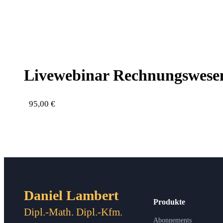
Live­web­i­nar Rech­nungs­we­s
95,00
€
Daniel Lambert
Produkte
Dipl.-Math. Dipl.-Kfm.
Abonnements