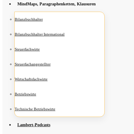
Mind­Maps, Para­gra­phen­ket­ten, Klausuren
Bilanz­buch­hal­ter
Bilanz­buch­hal­ter International
Steu­er­fach­wir­te
Steu­er­fach­an­ge­stell­ter
Wirt­schafts­fach­wir­te
Betriebs­wir­te
Tech­ni­sche Betriebswirte
Lam­­bert-Pod­­casts