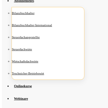
Abon­ne­ments
Bilanz­buch­hal­ter
Bilanz­buch­hal­ter International
Steu­er­fach­an­ge­stell­te
Steu­er­fach­wir­te
Wirt­schafts­fach­wir­te
Teschni­cher Betriebswirt
Online­kur­se
Web­i­na­re