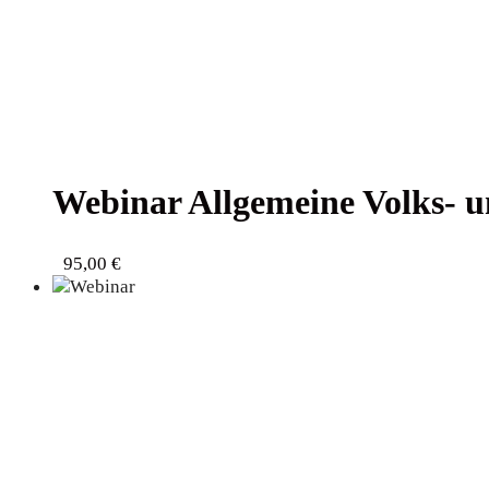
Web­i­nar All­ge­mei­ne Volks- 
95,00
€