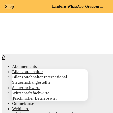
Shop
Lamberts WhatsApp-Gruppen ...
0
Abon­ne­ments
Bilanz­buch­hal­ter
Bilanz­buch­hal­ter International
Steu­er­fach­an­ge­stell­te
Steu­er­fach­wir­te
Wirt­schafts­fach­wir­te
Teschni­cher Betriebswirt
Online­kur­se
Web­i­na­re