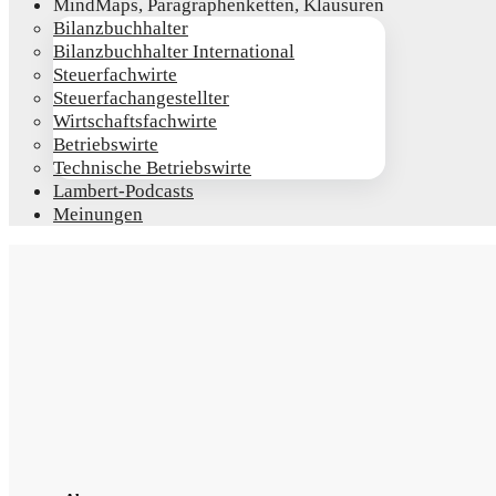
Mind­Maps, Para­gra­phen­ket­ten, Klausuren
Bilanz­buch­hal­ter
Bilanz­buch­hal­ter International
Steu­er­fach­wir­te
Steu­er­fach­an­ge­stell­ter
Wirt­schafts­fach­wir­te
Betriebs­wir­te
Tech­ni­sche Betriebswirte
Lam­­bert-Pod­­casts
Mei­nun­gen