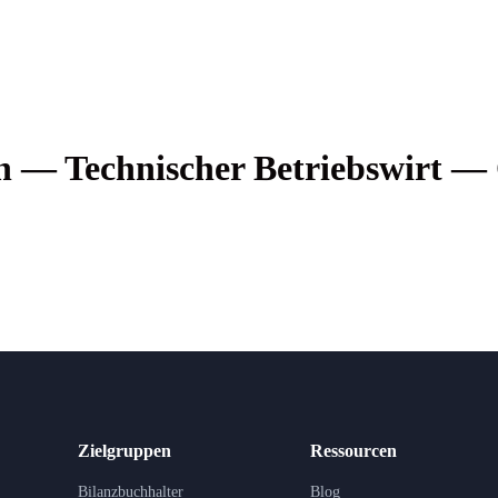
en — Tech­ni­scher Betriebs­wirt 
Zielgruppen
Ressourcen
Bilanzbuchhalter
Blog