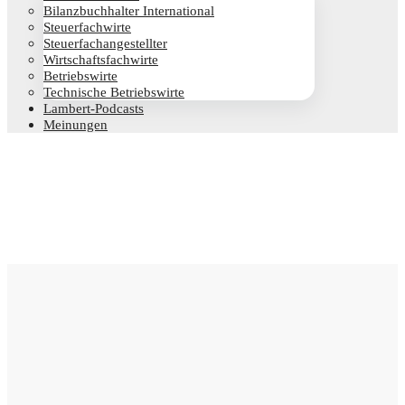
Bilanz­buch­hal­ter International
Steu­er­fach­wir­te
Steu­er­fach­an­ge­stell­ter
Wirt­schafts­fach­wir­te
Betriebs­wir­te
Tech­ni­sche Betriebswirte
Lam­­bert-Pod­­casts
Mei­nun­gen