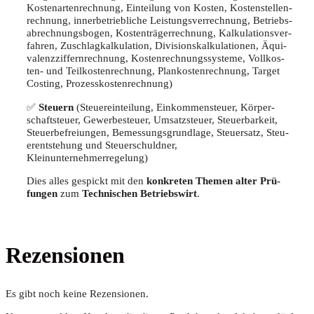
Kos­ten­ar­ten­rech­nung, Ein­tei­lung von Kos­ten, Kos­ten­stel­len­
rech­nung, inner­be­trieb­li­che Leis­tungs­ver­rech­nung, Betriebs­
ab­rech­nungs­bo­gen, Kos­ten­trä­ger­rech­nung, Kal­ku­la­ti­ons­ver­
fah­ren, Zuschlag­kal­ku­la­ti­on, Divi­si­ons­kal­ku­la­tio­nen, Äqui­
va­lenz­zif­fern­rech­nung, Kos­ten­rech­nungs­sys­te­me, Voll­kos­
ten- und Teil­kos­ten­rech­nung, Plan­kos­ten­rech­nung, Tar­get
Cos­ting, Prozesskostenrechnung)
✅
Steu­ern
(Steu­er­ein­tei­lung, Ein­kom­men­steu­er, Kör­per­
schaft­steu­er, Gewer­be­steu­er, Umsatz­steu­er, Steu­er­bar­keit,
Steu­er­be­frei­un­gen, Bemes­sungs­grund­la­ge, Steu­er­satz, Steu­
er­ent­ste­hung und Steu­er­schuld­ner,
Kleinunternehmerregelung)
Dies alles gespickt mit den
kon­kre­ten The­men alter Prü­
fun­gen
zum
Tech­ni­schen Betriebs­wirt
.
Rezensionen
Es gibt noch keine Rezensionen.