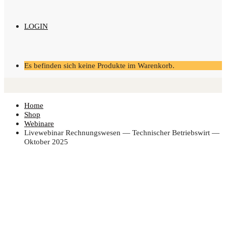
LOGIN
Es befinden sich keine Produkte im Warenkorb.
Home
Shop
Webinare
Live­web­i­nar Rech­nungs­we­sen — Tech­ni­scher Betriebs­wirt —
Okto­ber 2025