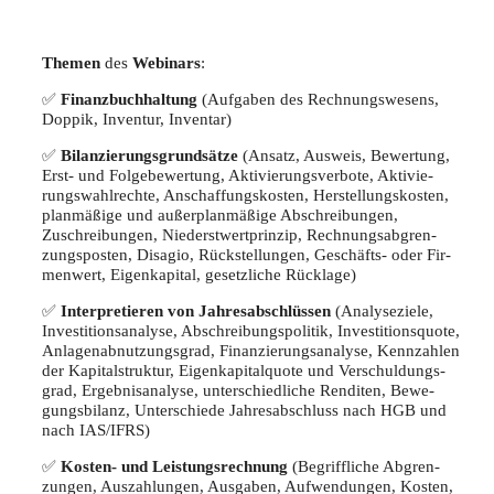
The­men
des
Web­i­nars
:
✅
Finanz­buch­hal­tung
(Auf­ga­ben des Rech­nungs­we­sens,
Dop­pik, Inven­tur, Inventar)
✅
Bilan­zie­rungs­grund­sät­ze
(Ansatz, Aus­weis, Bewer­tung,
Erst- und Fol­ge­be­wer­tung, Akti­vie­rungs­ver­bo­te, Akti­vie­
rungs­wahl­rech­te, Anschaf­fungs­kos­ten, Her­stel­lungs­kos­ten,
plan­mä­ßi­ge und außer­plan­mä­ßi­ge Abschrei­bun­gen,
Zuschrei­bun­gen, Nie­derst­wert­prin­zip, Rech­nungs­ab­gren­
zungs­pos­ten, Dis­agio, Rück­stel­lun­gen, Geschäfts- oder Fir­
men­wert, Eigen­ka­pi­tal, gesetz­li­che Rücklage)
✅
Inter­pre­tie­ren von Jah­res­ab­schlüs­sen
(Ana­ly­se­zie­le,
Inves­ti­ti­ons­ana­ly­se, Abschrei­bungs­po­li­tik, Inves­ti­ti­ons­quo­te,
Anla­gen­ab­nut­zungs­grad, Finan­zie­rungs­ana­ly­se, Kenn­zah­len
der Kapi­tal­struk­tur, Eigen­ka­pi­tal­quo­te und Ver­schul­dungs­
grad, Ergeb­nis­ana­ly­se, unter­schied­li­che Ren­di­ten, Bewe­
gungs­bi­lanz, Unter­schie­de Jah­res­ab­schluss nach HGB und
nach IAS/IFRS)
✅
Kos­ten- und Leis­tungs­rech­nung
(Begriff­li­che Abgren­
zun­gen, Aus­zah­lun­gen, Aus­ga­ben, Auf­wen­dun­gen, Kos­ten,