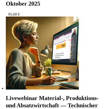
Okto­ber 2025
95,00
€
Live­web­i­nar Material‑, Pro­duk­ti­ons-
und Absatz­wirt­schaft — Tech­ni­scher