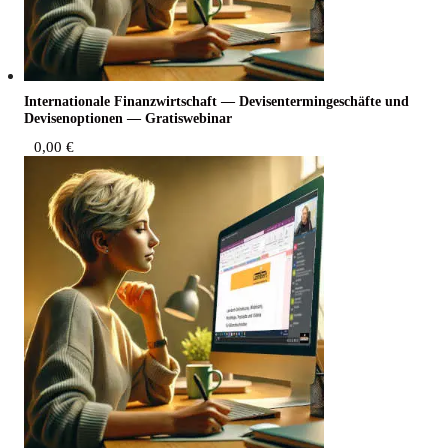
Inter­na­tio­na­le Finanz­wirt­schaft — Devi­sen­ter­min­ge­schäf­te und
Devi­sen­op­tio­nen — Gratiswebinar
0,00
€