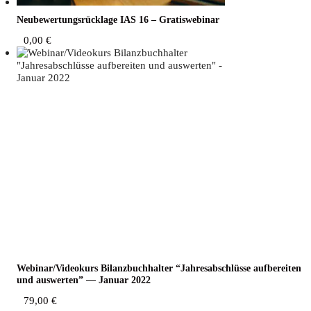
Neu­be­wer­tungs­rück­la­ge IAS 16 – Gratiswebinar
0,00
€
Webinar/Videokurs Bilanz­buch­hal­ter “Jah­res­ab­schlüs­se auf­be­rei­ten
und aus­wer­ten” — Janu­ar 2022
79,00
€