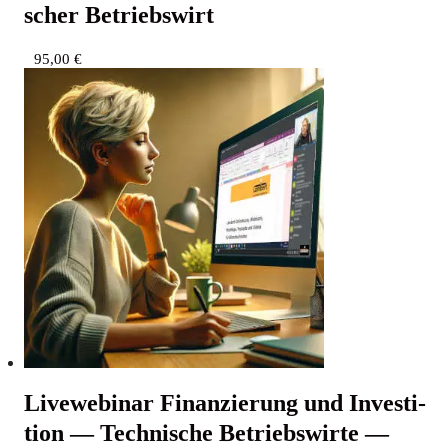
scher Betriebswirt
95,00
€
Live­web­i­nar Finan­zie­rung und Inves­ti­
ti­on — Tech­ni­sche Betriebs­wir­te —