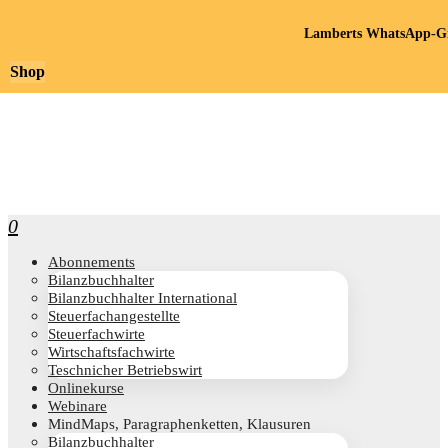
Lamberts WhatsApp-Gr
Shop
0
Abon­ne­ments
Bilanz­buch­hal­ter
Bilanz­buch­hal­ter International
Steu­er­fach­an­ge­stell­te
Steu­er­fach­wir­te
Wirt­schafts­fach­wir­te
Teschni­cher Betriebswirt
Online­kur­se
Web­i­na­re
Mind­Maps, Para­gra­phen­ket­ten, Klausuren
Bilanz­buch­hal­ter