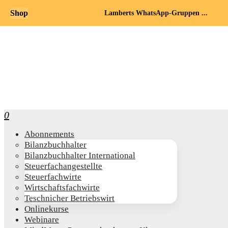
Shop
Lamberts WhatsApp-Gruppen ...
0
Abon­ne­ments
Bilanz­buch­hal­ter
Bilanz­buch­hal­ter International
Steu­er­fach­an­ge­stell­te
Steu­er­fach­wir­te
Wirt­schafts­fach­wir­te
Teschni­cher Betriebswirt
Online­kur­se
Web­i­na­re