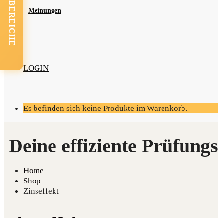
FACHBEREICHE
Mei­nun­gen
LOGIN
Es befinden sich keine Produkte im Warenkorb.
Home
Shop
Zinseffekt