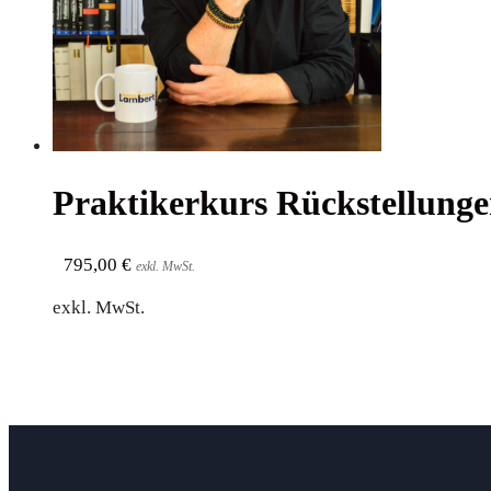
Prak­ti­ker­kurs Rück­stel­lun
795,00
€
exkl. MwSt.
exkl. MwSt.