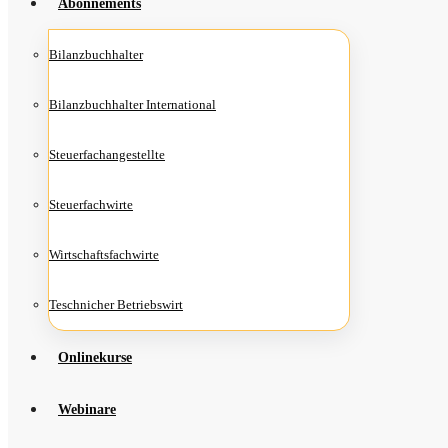
Abon­ne­ments
Bilanz­buch­hal­ter
Bilanz­buch­hal­ter International
Steu­er­fach­an­ge­stell­te
Steu­er­fach­wir­te
Wirt­schafts­fach­wir­te
Teschni­cher Betriebswirt
Online­kur­se
Web­i­na­re