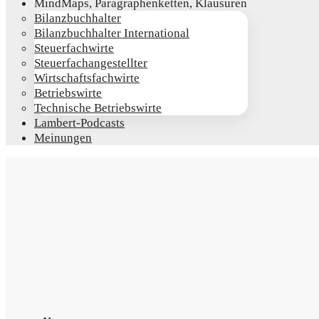
Mind­Maps, Para­gra­phen­ket­ten, Klausuren
Bilanz­buch­hal­ter
Bilanz­buch­hal­ter International
Steu­er­fach­wir­te
Steu­er­fach­an­ge­stell­ter
Wirt­schafts­fach­wir­te
Betriebs­wir­te
Tech­ni­sche Betriebswirte
Lam­­bert-Pod­­casts
Mei­nun­gen