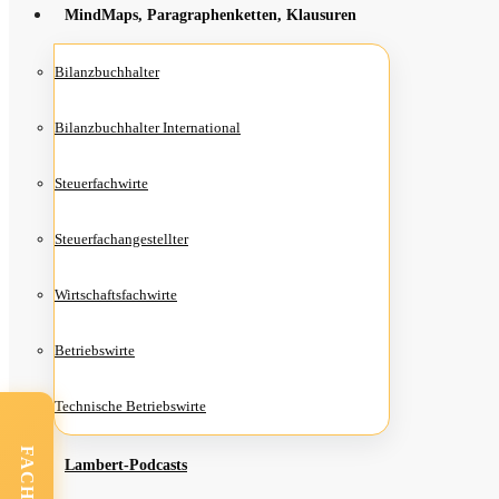
Mind­Maps, Para­gra­phen­ket­ten, Klausuren
Bilanz­buch­hal­ter
Bilanz­buch­hal­ter International
Steu­er­fach­wir­te
Steu­er­fach­an­ge­stell­ter
Wirt­schafts­fach­wir­te
Betriebs­wir­te
Tech­ni­sche Betriebswirte
Lam­­bert-Pod­­casts