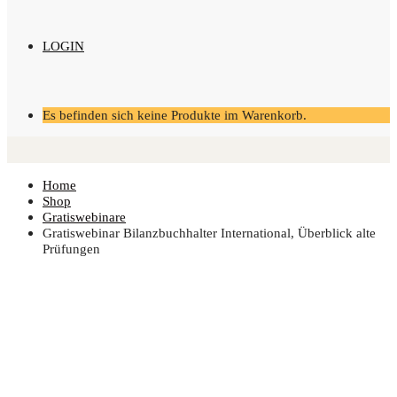
LOGIN
Es befinden sich keine Produkte im Warenkorb.
Home
Shop
Gratiswebinare
Gra­tis­web­i­nar Bilanz­buch­hal­ter Inter­na­tio­nal, Über­blick alte
Prüfungen