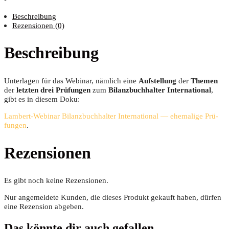
Beschreibung
Rezensionen (0)
Beschreibung
Unter­la­gen für das Web­i­nar, näm­lich eine
Auf­stel­lung
der
The­men
der
letz­ten drei Prü­fun­gen
zum
Bilanz­buch­hal­ter Inter­na­tio­nal
,
gibt es in die­sem Doku:
Lam­bert-Web­i­nar Bilanz­buch­hal­ter Inter­na­tio­nal — ehe­ma­li­ge Prü­
fun­gen
.
Rezensionen
Es gibt noch keine Rezensionen.
Nur angemeldete Kunden, die dieses Produkt gekauft haben, dürfen
eine Rezension abgeben.
Das könnte dir auch gefallen …