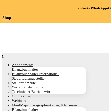
Lamberts WhatsApp-Gr
Shop
0
Abon­ne­ments
Bilanz­buch­hal­ter
Bilanz­buch­hal­ter International
Steu­er­fach­an­ge­stell­te
Steu­er­fach­wir­te
Wirt­schafts­fach­wir­te
Teschni­cher Betriebswirt
Online­kur­se
Web­i­na­re
Mind­Maps, Para­gra­phen­ket­ten, Klausuren
Bilanz­buch­hal­ter