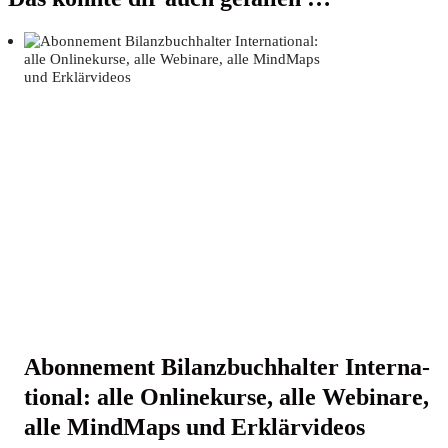
Abon­ne­ment Bilanz­buch­hal­ter Inter­na­
tio­nal: alle Online­kur­se, alle Web­i­na­re,
alle Mind­Maps und Erklärvideos