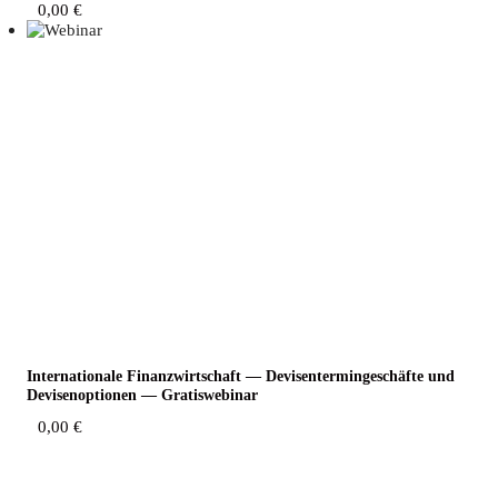
0,00
€
Inter­na­tio­na­le Finanz­wirt­schaft — Devi­sen­ter­min­ge­schäf­te und
Devi­sen­op­tio­nen — Gratiswebinar
0,00
€