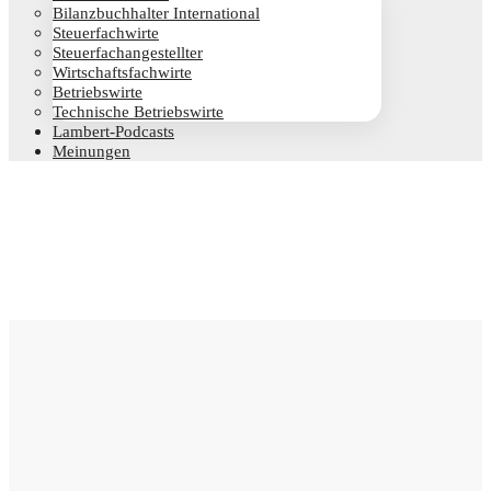
Bilanz­buch­hal­ter International
Steu­er­fach­wir­te
Steu­er­fach­an­ge­stell­ter
Wirt­schafts­fach­wir­te
Betriebs­wir­te
Tech­ni­sche Betriebswirte
Lam­­bert-Pod­­casts
Mei­nun­gen