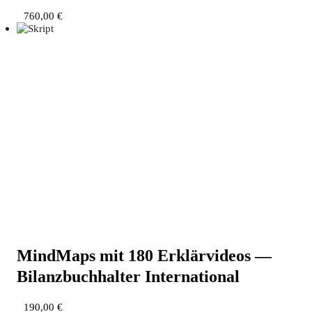
760,00
€
Mind­Maps mit 180 Erklär­vi­de­os —
Bilanz­buch­hal­ter International
190,00
€