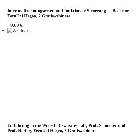
Inter­nes Rech­nungs­we­sen und funk­tio­na­le Steue­rung — Bache­lor
Fern­Uni Hagen, 2 Gratiswebinare
0,00
€
Ein­füh­rung in die Wirt­schafts­wis­sen­schaft, Prof. Schme­rer und
Prof. Hering, Fern­Uni Hagen, 5 Gratiswebinare