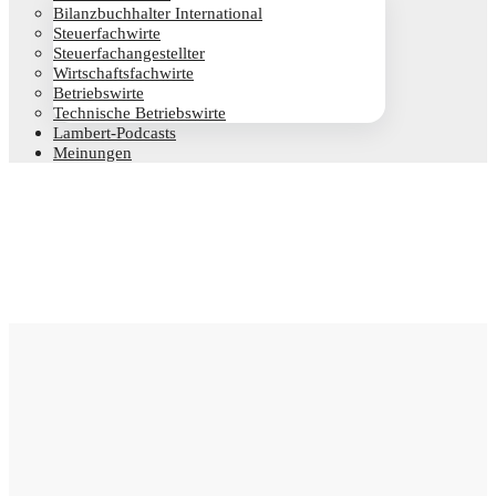
Bilanz­buch­hal­ter International
Steu­er­fach­wir­te
Steu­er­fach­an­ge­stell­ter
Wirt­schafts­fach­wir­te
Betriebs­wir­te
Tech­ni­sche Betriebswirte
Lam­­bert-Pod­­casts
Mei­nun­gen