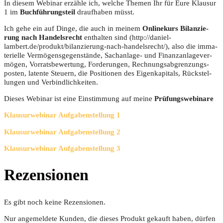
In die­sem Web­i­nar erzäh­le ich, wel­che The­men Ihr für Eure Klau­sur
1 im
Buch­füh­rungs­teil
drauf­ha­ben müsst.
Ich gehe ein auf Din­ge, die auch in mei­nem
Online­kurs Bilan­zie­
rung nach Han­dels­recht
ent­hal­ten sind (http://daniel-
lambert.de/produkt/bilanzierung-nach-handelsrecht/), also die imma­
te­ri­el­le Ver­mö­gens­ge­gen­stän­de, Sach­an­la­ge- und Finanz­an­la­ge­ver­
mö­gen, Vor­rats­be­wer­tung, For­de­run­gen, Rech­nungs­ab­gren­zungs­
pos­ten, laten­te Steu­ern, die Posi­tio­nen des Eigen­ka­pi­tals, Rück­stel­
lun­gen und Verbindlichkeiten.
Die­ses Web­i­nar ist eine Ein­stim­mung auf mei­ne
Prü­fungs­web­i­na­re
Klau­sur­web­i­nar Auf­ga­ben­stel­lung 1
Klau­sur­web­i­nar Auf­ga­ben­stel­lung 2
Klau­sur­web­i­nar Auf­ga­ben­stel­lung 3
Rezensionen
Es gibt noch keine Rezensionen.
Nur angemeldete Kunden, die dieses Produkt gekauft haben, dürfen