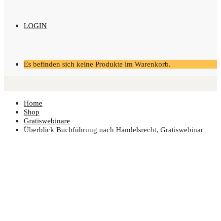
LOGIN
Es befinden sich keine Produkte im Warenkorb.
Home
Shop
Gratiswebinare
Über­blick Buch­füh­rung nach Han­dels­recht, Gratiswebinar