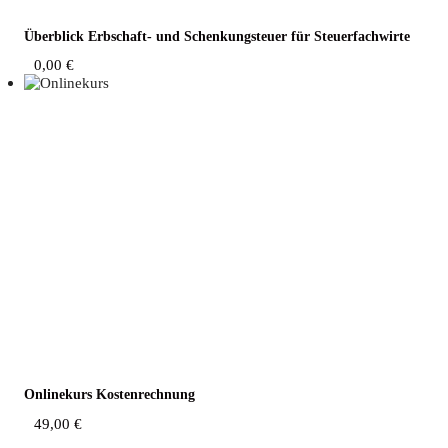
Über­blick Erb­schaft- und Schen­kung­steu­er für Steuerfachwirte
0,00
€
Online­kurs Kostenrechnung
49,00
€