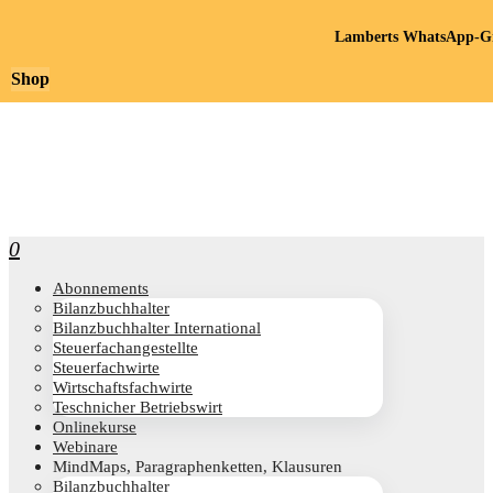
Lamberts WhatsApp-Gr
Shop
0
Abon­ne­ments
Bilanz­buch­hal­ter
Bilanz­buch­hal­ter International
Steu­er­fach­an­ge­stell­te
Steu­er­fach­wir­te
Wirt­schafts­fach­wir­te
Teschni­cher Betriebswirt
Online­kur­se
Web­i­na­re
Mind­Maps, Para­gra­phen­ket­ten, Klausuren
Bilanz­buch­hal­ter