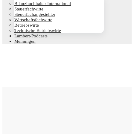
Bilanz­buch­hal­ter International
Steu­er­fach­wir­te
Steu­er­fach­an­ge­stell­ter
Wirt­schafts­fach­wir­te
Betriebs­wir­te
Tech­ni­sche Betriebswirte
Lam­­bert-Pod­­casts
Mei­nun­gen