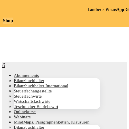
Lamberts WhatsApp-Gr
Shop
0
Abon­ne­ments
Bilanz­buch­hal­ter
Bilanz­buch­hal­ter International
Steu­er­fach­an­ge­stell­te
Steu­er­fach­wir­te
Wirt­schafts­fach­wir­te
Teschni­cher Betriebswirt
Online­kur­se
Web­i­na­re
Mind­Maps, Para­gra­phen­ket­ten, Klausuren
Bilanz­buch­hal­ter