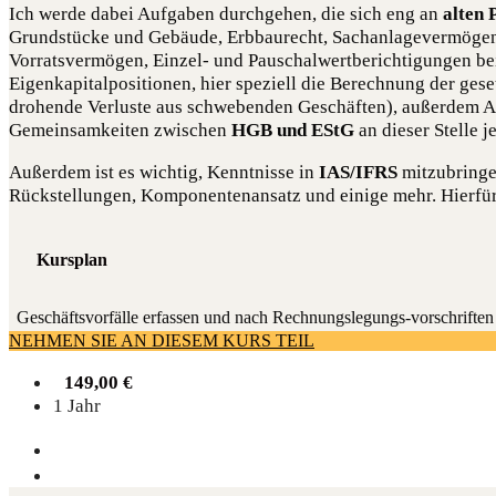
Ich werde dabei Aufgaben durchgehen, die sich eng an
alten 
Grundstücke und Gebäude, Erbbaurecht, Sachanlagevermögen,
Vorratsvermögen, Einzel- und Pauschalwertberichtigungen bei
Eigenkapitalpositionen, hier speziell die Berechnung der ges
drohende Verluste aus schwebenden Geschäften), außerdem A
Gemeinsamkeiten zwischen
HGB und EStG
an dieser Stelle 
Außerdem ist es wichtig, Kenntnisse in
IAS/IFRS
mitzubringe
Rückstellungen, Komponentenansatz und einige mehr. Hierfür 
Kursplan
Geschäfts­vor­fäl­le erfas­sen und nach Rech­nungs­le­gungs-vor­schrif­t
NEHMEN SIE AN DIESEM KURS TEIL
149,00
€
1 Jahr