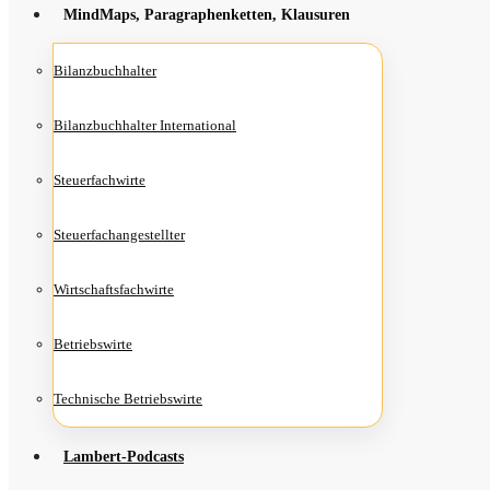
Mind­Maps, Para­gra­phen­ket­ten, Klausuren
Bilanz­buch­hal­ter
Bilanz­buch­hal­ter International
Steu­er­fach­wir­te
Steu­er­fach­an­ge­stell­ter
Wirt­schafts­fach­wir­te
Betriebs­wir­te
Tech­ni­sche Betriebswirte
Lam­­bert-Pod­­casts