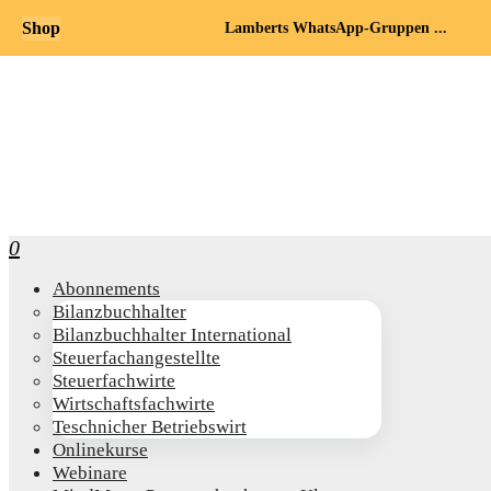
Shop
Lamberts WhatsApp-Gruppen ...
0
Abon­ne­ments
Bilanz­buch­hal­ter
Bilanz­buch­hal­ter International
Steu­er­fach­an­ge­stell­te
Steu­er­fach­wir­te
Wirt­schafts­fach­wir­te
Teschni­cher Betriebswirt
Online­kur­se
Web­i­na­re