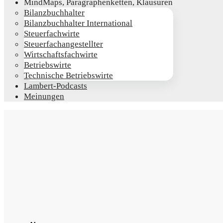
Mind­Maps, Para­gra­phen­ket­ten, Klausuren
Bilanz­buch­hal­ter
Bilanz­buch­hal­ter International
Steu­er­fach­wir­te
Steu­er­fach­an­ge­stell­ter
Wirt­schafts­fach­wir­te
Betriebs­wir­te
Tech­ni­sche Betriebswirte
Lam­­bert-Pod­­casts
Mei­nun­gen