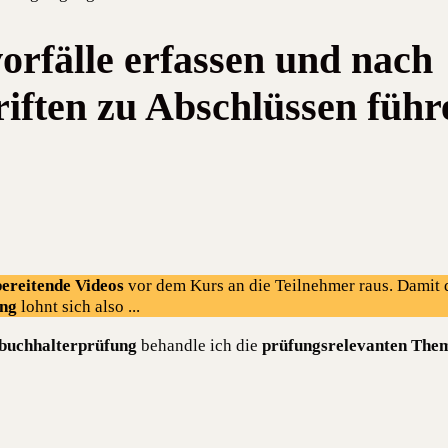
orfälle erfassen und nach
ften zu Abschlüssen führ
ereitende Videos
vor dem Kurs an die Teilnehmer raus. Damit d
ng
lohnt sich also ...
zbuchhalterprüfung
behandle ich die
prüfungsrelevanten The