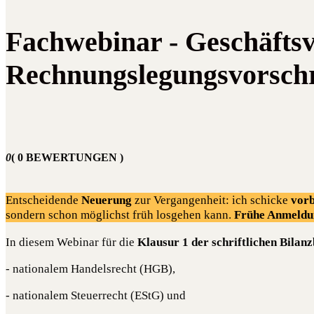
Fachwebinar - Geschäftsv
Rechnungslegungsvorschri
0
( 0 BEWERTUNGEN )
Entscheidende
Neuerung
zur Vergangenheit: ich schicke
vorb
sondern schon möglichst früh losgehen kann.
Frühe Anmeldu
In diesem Webinar für die
Klausur 1 der schriftlichen Bilan
- nationalem Handelsrecht (HGB),
- nationalem Steuerrecht (EStG) und