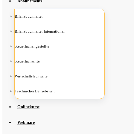
Abon­ne­ments
Bilanz­buch­hal­ter
Bilanz­buch­hal­ter International
Steu­er­fach­an­ge­stell­te
Steu­er­fach­wir­te
Wirt­schafts­fach­wir­te
Teschni­cher Betriebswirt
Online­kur­se
Web­i­na­re