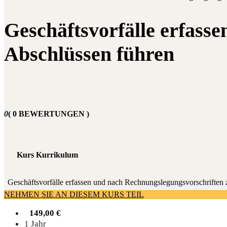
Geschäftsvorfälle erfass
Abschlüssen führen
0
( 0 BEWERTUNGEN )
Kurs Kurrikulum
Geschäfts­vor­fäl­le erfas­sen und nach Rech­nungs­le­gungs­vor­schrif­t
NEHMEN SIE AN DIESEM KURS TEIL
149,00
€
1 Jahr