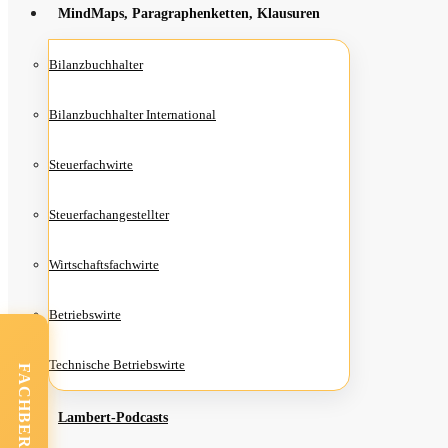
Mind­Maps, Para­gra­phen­ket­ten, Klausuren
Bilanz­buch­hal­ter
Bilanz­buch­hal­ter International
Steu­er­fach­wir­te
Steu­er­fach­an­ge­stell­ter
Wirt­schafts­fach­wir­te
Betriebs­wir­te
Tech­ni­sche Betriebswirte
FACHBEREICHE
Lam­­bert-Pod­­casts