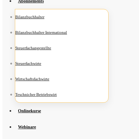
Abon­ne­ments
Bilanz­buch­hal­ter
Bilanz­buch­hal­ter International
Steu­er­fach­an­ge­stell­te
Steu­er­fach­wir­te
Wirt­schafts­fach­wir­te
Teschni­cher Betriebswirt
Online­kur­se
Web­i­na­re