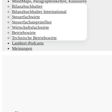
Mind­Maps, Para­gra­phen­ket­ten, Klausuren
Bilanz­buch­hal­ter
Bilanz­buch­hal­ter International
Steu­er­fach­wir­te
Steu­er­fach­an­ge­stell­ter
Wirt­schafts­fach­wir­te
Betriebs­wir­te
Tech­ni­sche Betriebswirte
Lam­­bert-Pod­­casts
Mei­nun­gen