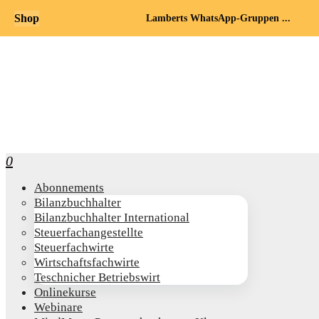
Shop
Lamberts WhatsApp-Gruppen ...
0
Abon­ne­ments
Bilanz­buch­hal­ter
Bilanz­buch­hal­ter International
Steu­er­fach­an­ge­stell­te
Steu­er­fach­wir­te
Wirt­schafts­fach­wir­te
Teschni­cher Betriebswirt
Online­kur­se
Web­i­na­re