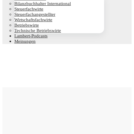
Bilanz­buch­hal­ter International
Steu­er­fach­wir­te
Steu­er­fach­an­ge­stell­ter
Wirt­schafts­fach­wir­te
Betriebs­wir­te
Tech­ni­sche Betriebswirte
Lam­­bert-Pod­­casts
Mei­nun­gen