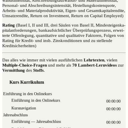
wands­in­ten­si­tät, Abschrei­bungs­auf­wands- und Mate­ri­al­in­ten­si­tät,
Per­so­nal- und Abschrei­bungs­in­ten­si­tät, Hrstel­lungs­kos­ten­quo­te,
Arbeits- und Mate­ri­al­pro­duk­ti­vi­tät, Eigen- und Gesamt­ka­pi­tal­ren­di­te,
Umsatz­ren­di­te, Return on Invest­ment, Return on Capi­tal Employed)
Rating
(Basel I, II und III, drei Säu­len von Basel II, Min­dest­ei­gen­ka­
pi­tal­an­for­de­run­gen, bank­auf­sicht­li­cher Über­prü­fungs­pro­zess, erwei­
ter­te Offen­le­gung, quan­ti­ta­ti­ve und qua­li­ta­ti­ve Fak­to­ren, Fol­gen von
Rating für Kre­dit- und insb. Zins­kon­di­tio­nen und zu stel­len­de
Kreditsicherheiten)
Das alles wie immer mit vie­len aus­führ­li­chen
Lehr­tex­ten
, vie­len
Mul­ti­ple-Choice-Fra­gen
und mehr als
70 Lam­bert-Lern­vi­de­os
zur
Ver­mitt­lung
des
Stoffs
.
Kurs Kurrikulum
Einführung in den Onlinekurs
Ein­füh­rung in den Onlinekurs
00:00:00
Kurs­na­vi­ga­ti­on
00:00:00
Jahresabschluss
Ein­füh­rung — Jahresabschluss
00:00:00