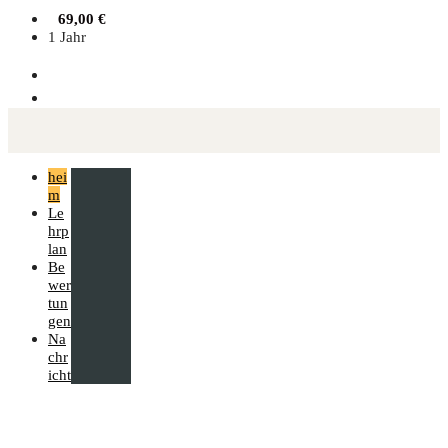
69,00
€
1 Jahr
hei
m
Le
hrp
lan
Be
wer
tun
gen
Na
chr
icht