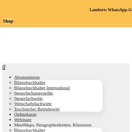
Lamberts WhatsApp-Gr
Shop
0
Abon­ne­ments
Bilanz­buch­hal­ter
Bilanz­buch­hal­ter International
Steu­er­fach­an­ge­stell­te
Steu­er­fach­wir­te
Wirt­schafts­fach­wir­te
Teschni­cher Betriebswirt
Online­kur­se
Web­i­na­re
Mind­Maps, Para­gra­phen­ket­ten, Klausuren
Bilanz­buch­hal­ter