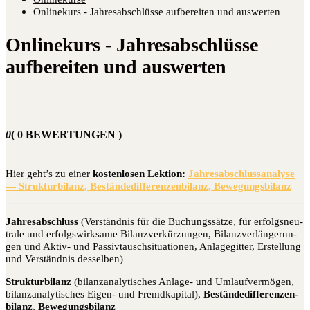
Onlinekurs - Jahresabschlüsse aufbereiten und auswerten
Onlinekurs - Jahresabschlüsse
aufbereiten und auswerten
0
( 0 BEWERTUNGEN )
Hier geht’s zu einer
kos­ten­lo­sen Lek­ti­on:
Jah­res­ab­schluss­ana­ly­se
— Struk­tur­bi­lanz, Bestän­de­dif­fe­ren­zen­bi­lanz, Bewegungsbilanz
Jah­res­ab­schluss
(Ver­ständ­nis für die Buchungs­sät­ze, für erfolgs­neu­
tra­le und erfolgs­wirk­sa­me Bilanz­ver­kür­zun­gen, Bilanz­ver­län­ge­run­
gen und Aktiv- und Pas­siv­tausch­si­tua­tio­nen, Anla­ge­git­ter, Erstel­lung
und Ver­ständ­nis desselben)
Struk­tur­bi­lanz
(bilanz­ana­ly­ti­sches Anla­ge- und Umlauf­ver­mö­gen,
bilanz­ana­ly­ti­sches Eigen- und Fremd­ka­pi­tal),
Bestän­de­dif­fe­ren­zen­
bi­lanz
,
Bewe­gungs­bi­lanz