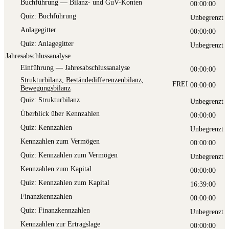
Buch­füh­rung — Bilanz- und GuV-Konten
00:00:00
Quiz: Buch­füh­rung
Unbegrenzt
Anla­ge­git­ter
00:00:00
Quiz: Anla­ge­git­ter
Unbegrenzt
Jahresabschlussanalyse
Ein­füh­rung — Jahresabschlussanalyse
00:00:00
Struk­tur­bi­lanz, Bestän­de­dif­fe­ren­zen­bi­lanz,
FREI
00:00:00
Bewegungsbilanz
Quiz: Struk­tur­bi­lanz
Unbegrenzt
Über­blick über Kennzahlen
00:00:00
Quiz: Kenn­zah­len
Unbegrenzt
Kenn­zah­len zum Vermögen
00:00:00
Quiz: Kenn­zah­len zum Vermögen
Unbegrenzt
Kenn­zah­len zum Kapital
00:00:00
Quiz: Kenn­zah­len zum Kapital
16:39:00
Finanz­kenn­zah­len
00:00:00
Quiz: Finanz­kenn­zah­len
Unbegrenzt
Kenn­zah­len zur Ertragslage
00:00:00