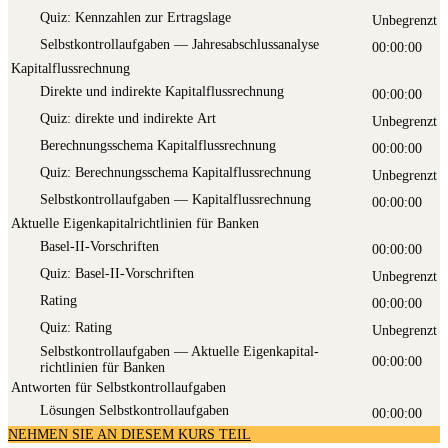
Quiz: Kenn­zah­len zur Ertragslage
Unbegrenzt
Selbst­kon­troll­auf­ga­ben — Jahresabschlussanalyse
00:00:00
Kapitalflussrechnung
Direk­te und indi­rek­te Kapitalflussrechnung
00:00:00
Quiz: direk­te und indi­rek­te Art
Unbegrenzt
Berech­nungs­sche­ma Kapitalflussrechnung
00:00:00
Quiz: Berech­nungs­sche­ma Kapitalflussrechnung
Unbegrenzt
Selbst­kon­troll­auf­ga­ben — Kapitalflussrechnung
00:00:00
Aktuelle Eigenkapitalrichtlinien für Banken
Basel-II-Vor­schrif­ten
00:00:00
Quiz: Basel-II-Vor­schrif­ten
Unbegrenzt
Rating
00:00:00
Quiz: Rating
Unbegrenzt
Selbst­kon­troll­auf­ga­ben — Aktu­el­le Eigen­ka­pi­tal­
00:00:00
richt­li­ni­en für Banken
Antworten für Selbstkontrollaufgaben
Lösun­gen Selbstkontrollaufgaben
00:00:00
NEHMEN SIE AN DIESEM KURS TEIL