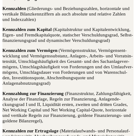
Kenn­zah­len
(Glie­de­rungs- und Bezie­hungs­zah­len, hori­zon­ta­le und
ver­ti­ka­le Bilanz­kenn­zif­fern als auch abso­lu­te und rela­ti­ve Zah­len
und Indexzahlen)
Kenn­zah­len zum Kapi­tal
(Kapi­tal­struk­tur und Kapi­tal­entwick­lung,
Eigen- und Fremd­ka­pi­tal­quo­te, sta­ti­scher Ver­schul­dungs­grad, Selbst­
fi­nan­zie­rungs­grad und dyna­mi­scher Verschuldungsgrad)
Kenn­zah­len zum Ver­mö­gen
(Ver­mö­gens­struk­tur, Ver­mö­gens­ent­
wick­lung und Ver­mö­gens­sub­stanz, Anlagen‑, Arbeits- und Vor­rats­in­
ten­si­tät, Umschlags­häu­fig­keit des Gesamt- und des Sach­an­la­ge­ver­
mö­gens, Umschlags­häu­fig­keit von For­de­run­gen und des Umlauf­ver­
mö­gens, Umschlags­dau­er von For­de­run­gen und von Waren­schul­
den, Inves­ti­ti­ons­quo­te, Abschrei­bungs­quo­te und
Anlagenabnutzungsgrad)
Kenn­zah­lung zur Finan­zie­rung
(Finanz­struk­tur, Zah­lungs­fä­hig­keit,
Ana­ly­se der Finanz­la­ge, Regeln zur Finan­zie­rung, Anla­gen­de­
ckungs­grad I und II, Liqui­di­tät ers­ten, zwei­ten und drit­ten Gra­des,
Net Working Capi­tal und Net Working Capi­tal-Quo­te, hori­zon­ta­le
und ver­ti­ka­le Regeln zur Finan­zie­rung, gol­de­ne Finan­zie­rungs- und
gol­de­ne Bilanzregel),
Kenn­zah­len zur Ertrags­la­ge
(Mate­ri­al­auf­wands- und Per­so­nal­auf­