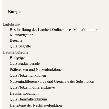
Kursplan
Einführung
Beschrei­bung des Lam­bert-Online­kur­ses Mikroökonomie
Kurs­na­vi­ga­ti­on
Begrif­fe
Quiz Begrif­fe
Haushaltstheorie
Bud­get­ge­ra­de
Quiz Bud­get­ge­ra­de
Prä­fe­ren­zen und Nutzenfunktionen
Quiz Nut­zen­funk­tio­nen
Nut­zen­in­dif­fe­renz­kur­ve und Grenz­ra­te der Substitution
Quiz Nut­zen­in­dif­fe­renz­kur­ve
Haus­halts­op­ti­mum
Quiz Haus­halts­op­ti­mum
Her­lei­tung der Nachfragefunktion