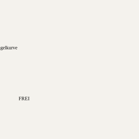
ngelkurve
FREI