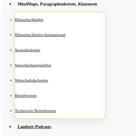
Mind­Maps, Para­gra­phen­ket­ten, Klausuren
Bilanz­buch­hal­ter
Bilanz­buch­hal­ter International
Steu­er­fach­wir­te
Steu­er­fach­an­ge­stell­ter
Wirt­schafts­fach­wir­te
Betriebs­wir­te
Tech­ni­sche Betriebswirte
Lam­­bert-Pod­­casts