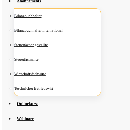
Abon­ne­ments
Bilanz­buch­hal­ter
Bilanz­buch­hal­ter International
Steu­er­fach­an­ge­stell­te
Steu­er­fach­wir­te
Wirt­schafts­fach­wir­te
Teschni­cher Betriebswirt
Online­kur­se
Web­i­na­re