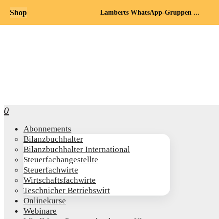
Shop
Lamberts WhatsApp-Gruppen ...
0
Abon­ne­ments
Bilanz­buch­hal­ter
Bilanz­buch­hal­ter International
Steu­er­fach­an­ge­stell­te
Steu­er­fach­wir­te
Wirt­schafts­fach­wir­te
Teschni­cher Betriebswirt
Online­kur­se
Web­i­na­re