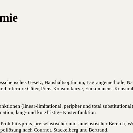
omie
 Gos­schen­sches Gesetz, Haus­halts­op­ti­mum, Lagran­ge­me­tho­de, Nac
re und infe­rio­re Güter, Preis-Kon­sum­kur­ve, Ein­kom­mens-Kon­sum­
funk­tio­nen (line­ar-limi­ta­tio­nal, peri­pher und total sub­sti­tu­tio­nal
bi­na­ti­on, lang- und kurz­fris­ti­ge Kostenfunktion
o­hi­bi­tiv­preis, preis­e­las­ti­scher und ‑unelas­ti­scher Bereich, 
pol­lö­sung nach Cour­not, Sta­ckel­berg und Bertrand.