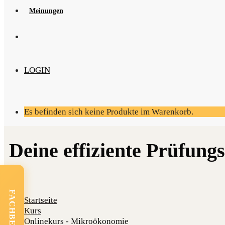
Mei­nun­gen
LOGIN
Es befinden sich keine Produkte im Warenkorb.
Startseite
Kurs
Onlinekurs - Mikroökonomie