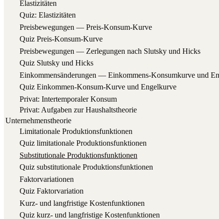
Elas­ti­zi­tä­ten
Quiz: Elas­ti­zi­tä­ten
Preis­be­we­gun­gen — Preis-Konsum-Kurve
Quiz Preis-Kon­sum-Kur­ve
Preis­be­we­gun­gen — Zer­le­gun­gen nach Slut­sky und Hicks
Quiz Slut­sky und Hicks
Ein­kom­mens­än­de­run­gen — Ein­kom­mens-Kon­sum­kur­ve und E
Quiz Ein­kom­men-Kon­sum-Kur­ve und Engelkurve
Pri­vat: Inter­tem­po­ra­ler Konsum
Pri­vat: Auf­ga­ben zur Haushaltstheorie
Unternehmenstheorie
Limi­ta­tio­na­le Produktionsfunktionen
Quiz limi­ta­tio­na­le Produktionsfunktionen
Sub­sti­tu­tio­na­le Produktionsfunktionen
Quiz sub­sti­tu­tio­na­le Produktionsfunktionen
Fak­tor­va­ria­tio­nen
Quiz Fak­tor­va­ria­ti­on
Kurz- und lang­fris­ti­ge Kostenfunktionen
Quiz kurz- und lang­fris­ti­ge Kostenfunktionen