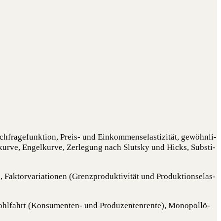
h­fra­ge­funk­ti­on, Preis- und Ein­kom­men­selas­ti­zi­tät, gewöhn­li­
kur­ve, Engel­kur­ve, Zer­le­gung nach Slut­sky und Hicks, Sub­sti­
), Fak­tor­va­ria­tio­nen (Grenz­pro­duk­ti­vi­tät und Pro­duk­ti­ons­elas­
Wohl­fahrt (Kon­su­men­ten- und Pro­du­zen­ten­ren­te), Mono­pol­lö­