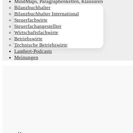
Mind­Maps, Para­gra­phen­ket­ten, Klausuren
Bilanz­buch­hal­ter
Bilanz­buch­hal­ter International
Steu­er­fach­wir­te
Steu­er­fach­an­ge­stell­ter
Wirt­schafts­fach­wir­te
Betriebs­wir­te
Tech­ni­sche Betriebswirte
Lam­­bert-Pod­­casts
Mei­nun­gen