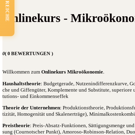
FACHBEREICHE
Onlinekurs - Mikroökon
0
( 0 BEWERTUNGEN )
Will­kom­men zum
Online­kurs Mikro­öko­no­mie
.
Haus­halts­theo­rie
: Bud­get­ge­ra­de, Nut­zen­in­dif­fe­renz­kur­ve,
che und Gif­fen­gü­ter, Kom­ple­men­te und Sub­sti­tu­te, supe­rio­
tu­ti­ons- und Einkommenseffek
Theo­rie der Unter­neh­men
: Pro­duk­ti­ons­theo­rie, Pro­duk­ti­ons­
ti­zi­tät, Homo­ge­ni­tät und Ska­len­er­trä­ge), Mini­mal­kos­ten­kom­
Preis­theo­rie
: Preis-Absatz-Funk­tio­nen, Sät­ti­gungs­men­ge und Pr
sung (Cour­not­scher Punkt), Amo­roso-Robin­son-Rela­ti­on, Duo­