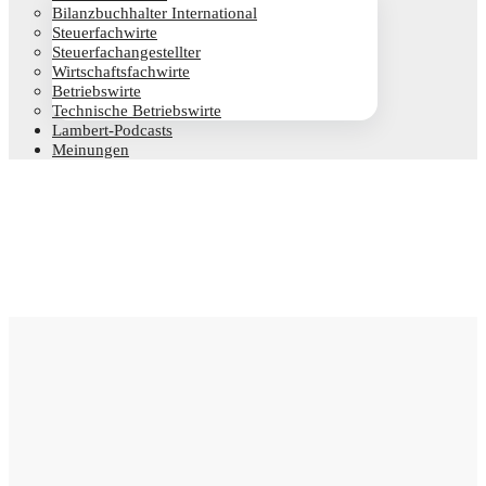
Bilanz­buch­hal­ter International
Steu­er­fach­wir­te
Steu­er­fach­an­ge­stell­ter
Wirt­schafts­fach­wir­te
Betriebs­wir­te
Tech­ni­sche Betriebswirte
Lam­­bert-Pod­­casts
Mei­nun­gen