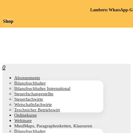
Lamberts WhatsApp-Gr
Shop
0
Abon­ne­ments
Bilanz­buch­hal­ter
Bilanz­buch­hal­ter International
Steu­er­fach­an­ge­stell­te
Steu­er­fach­wir­te
Wirt­schafts­fach­wir­te
Teschni­cher Betriebswirt
Online­kur­se
Web­i­na­re
Mind­Maps, Para­gra­phen­ket­ten, Klausuren
Bilanz­buch­hal­ter