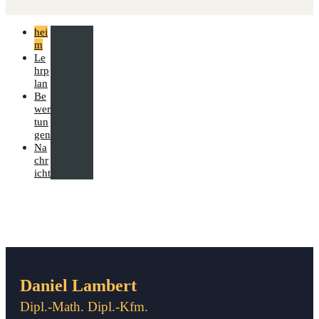
hei
m
Le
hrp
lan
Be
wer
tun
gen
Na
chr
icht
Daniel Lambert
Dipl.-Math. Dipl.-Kfm.