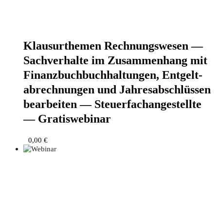
Klau­sur­the­men Rech­nungs­we­sen —
Sach­ver­hal­te im Zusam­men­hang mit
Finanz­buch­buch­hal­tun­gen, Ent­gelt­
ab­rech­nun­gen und Jah­res­ab­schlüs­sen
bear­bei­ten — Steu­er­fach­an­ge­stell­te
— Gratiswebinar
0,00
€