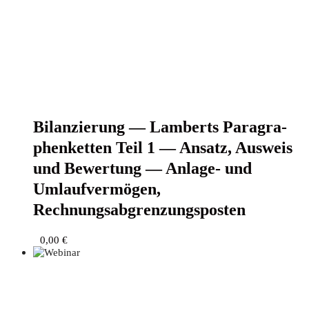
Bilan­zie­rung — Lam­berts Para­gra­
phen­ket­ten Teil 1 — Ansatz, Aus­weis
und Bewer­tung — Anla­ge- und
Umlauf­ver­mö­gen,
Rechnungsabgrenzungsposten
0,00
€