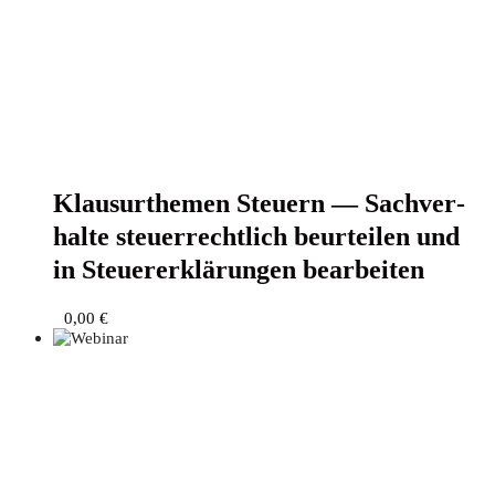
Klau­sur­the­men Steu­ern — Sach­ver­
hal­te steu­er­recht­lich beur­tei­len und
in Steu­er­erklä­run­gen bearbeiten
0,00
€