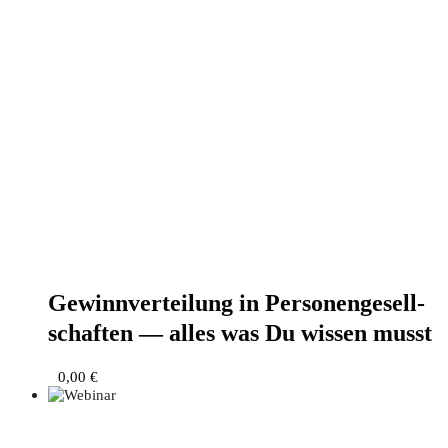
Gewinn­ver­tei­lung in Per­so­nen­ge­sell­
schaf­ten — alles was Du wis­sen musst
0,00
€