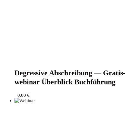
Degres­si­ve Abschrei­bung — Gra­tis­
web­i­nar Über­blick Buchführung
0,00
€