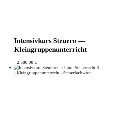
Inten­siv­kurs Steu­ern —
Kleingruppenunterricht
2.580,00
€