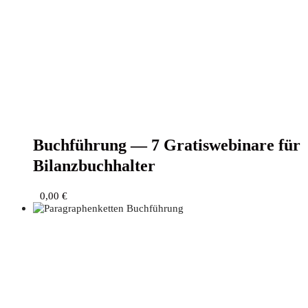
Buch­füh­rung — 7 Gra­tis­web­i­na­re für
Bilanzbuchhalter
0,00
€