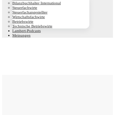
Bilanz­buch­hal­ter International
Steu­er­fach­wir­te
Steu­er­fach­an­ge­stell­ter
Wirt­schafts­fach­wir­te
Betriebs­wir­te
Tech­ni­sche Betriebswirte
Lam­­bert-Pod­­casts
Mei­nun­gen