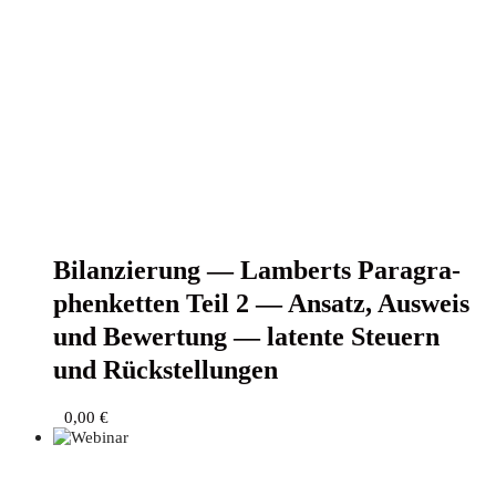
Bilan­zie­rung — Lam­berts Para­gra­
phen­ket­ten Teil 2 — Ansatz, Aus­weis
und Bewer­tung — laten­te Steu­ern
und Rückstellungen
0,00
€