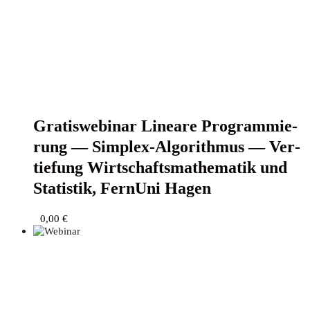
Gra­tis­web­i­nar Linea­re Pro­gram­mie­
rung — Sim­plex-Algo­rith­mus — Ver­
tie­fung Wirt­schafts­ma­the­ma­tik und
Sta­tis­tik, Fern­Uni Hagen
0,00
€