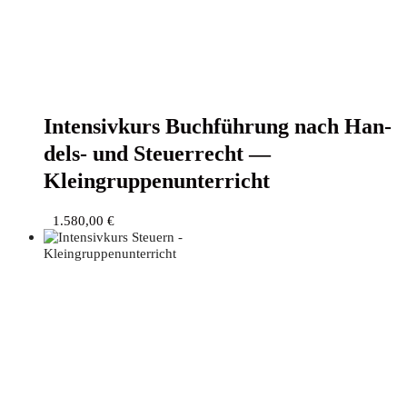
Inten­siv­kurs Buch­füh­rung nach Han­
dels- und Steu­er­recht —
Kleingruppenunterricht
1.580,00
€