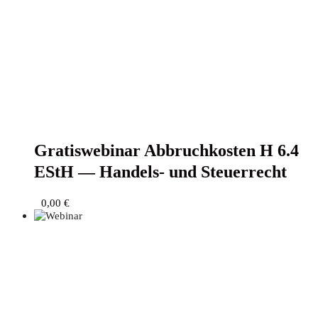
Gra­tis­web­i­nar Abbruch­kos­ten H 6.4
EStH — Han­dels- und Steuerrecht
0,00
€