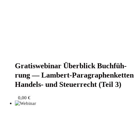
Gra­tis­web­i­nar Über­blick Buch­füh­
rung — Lam­bert-Para­gra­phen­ket­ten
Han­dels- und Steu­er­recht (Teil 3)
0,00
€