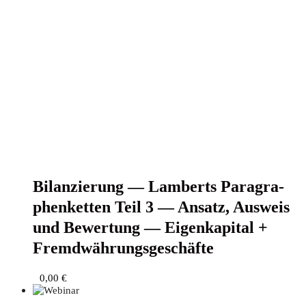
Bilan­zie­rung — Lam­berts Para­gra­
phen­ket­ten Teil 3 — Ansatz, Aus­weis
und Bewer­tung — Eigen­ka­pi­tal +
Fremdwährungsgeschäfte
0,00
€