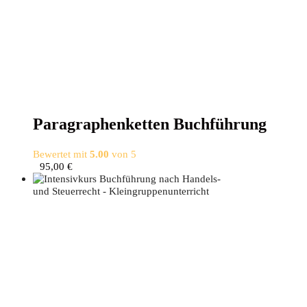
Para­gra­phen­ket­ten Buchführung
Bewertet mit
5.00
von 5
95,00
€