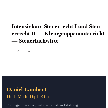
Inten­siv­kurs Steu­er­recht I und Steu­
er­recht II — Klein­grup­pen­un­ter­richt
— Steuerfachwirte
1.290,00
€
Daniel Lambert
Dipl.-Math. Dipl.-Kfm.
Prüfungsvorbereitung mit über 30 Jahren Erfahrung