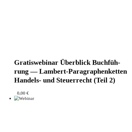
Gra­tis­web­i­nar Über­blick Buch­füh­
rung — Lam­bert-Para­gra­phen­ket­ten
Han­dels- und Steu­er­recht (Teil 2)
0,00
€