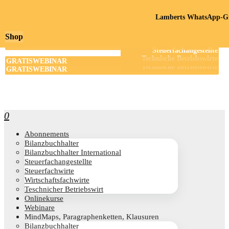
Lamberts WhatsApp-Gr
Shop
0
Abon­ne­ments
Bilanz­buch­hal­ter
Bilanz­buch­hal­ter International
Steu­er­fach­an­ge­stell­te
Steu­er­fach­wir­te
Wirt­schafts­fach­wir­te
Teschni­cher Betriebswirt
Online­kur­se
Web­i­na­re
Mind­Maps, Para­gra­phen­ket­ten, Klausuren
Bilanz­buch­hal­ter