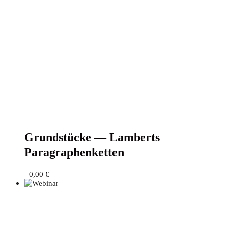
Grund­stü­cke — Lam­berts
Paragraphenketten
0,00
€