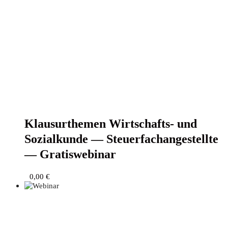
Klau­sur­the­men Wirt­schafts- und
Sozi­al­kun­de — Steu­er­fach­an­ge­stell­te
— Gratiswebinar
0,00
€