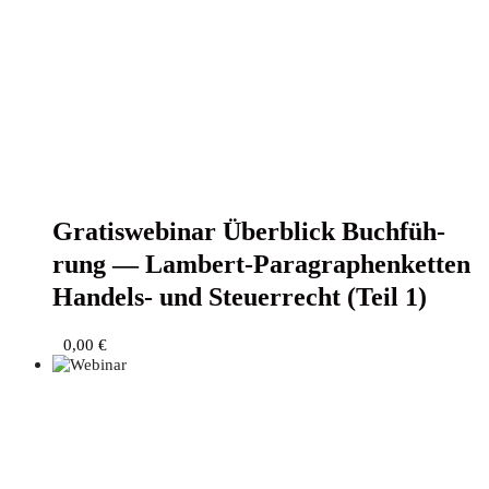
Gra­tis­web­i­nar Über­blick Buch­füh­
rung — Lam­bert-Para­gra­phen­ket­ten
Han­dels- und Steu­er­recht (Teil 1)
0,00
€