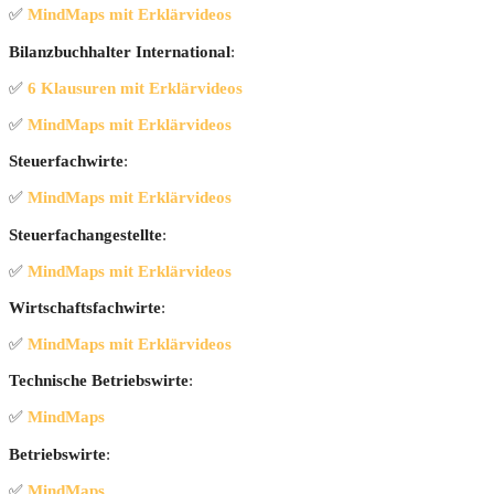
✅
Mind­Maps mit Erklärvideos
Bilanz­buch­hal­ter Inter­na­tio­nal
:
✅
6 Klau­su­ren mit Erklärvideos
✅
Mind­Maps mit Erklärvideos
Steu­er­fach­wir­te
:
✅
Mind­Maps mit Erklärvideos
Steu­er­fach­an­ge­stell­te
:
✅
Mind­Maps mit Erklärvideos
Wirt­schafts­fach­wir­te
:
✅
Mind­Maps mit Erklärvideos
Tech­ni­sche Betriebs­wir­te
:
✅
Mind­Maps
Betriebs­wir­te
:
✅
Mind­Maps