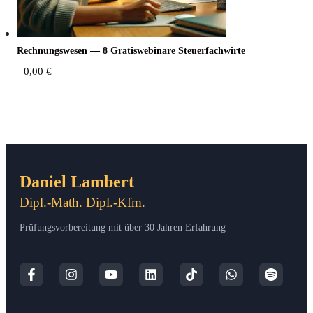
Rech­nungs­we­sen — 8 Gra­tis­web­i­na­re Steuerfachwirte
0,00
€
Daniel Lambert
Dipl.-Math. Dipl.-Kfm.
Prüfungsvorbereitung mit über 30 Jahren Erfahrung