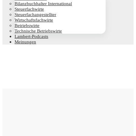
Bilanz­buch­hal­ter International
Steu­er­fach­wir­te
Steu­er­fach­an­ge­stell­ter
Wirt­schafts­fach­wir­te
Betriebs­wir­te
Tech­ni­sche Betriebswirte
Lam­­bert-Pod­­casts
Mei­nun­gen