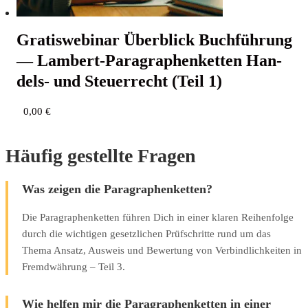
Gra­tis­web­i­nar Über­blick Buch­füh­rung
— Lam­bert-Para­gra­phen­ket­ten Han­
dels- und Steu­er­recht (Teil 1)
0,00
€
Häufig gestellte Fragen
Was zeigen die Paragraphenketten?
Die Paragraphenketten führen Dich in einer klaren Reihenfolge
durch die wichtigen gesetzlichen Prüfschritte rund um das
Thema Ansatz, Ausweis und Bewertung von Verbindlichkeiten in
Fremdwährung – Teil 3.
Wie helfen mir die Paragraphenketten in einer