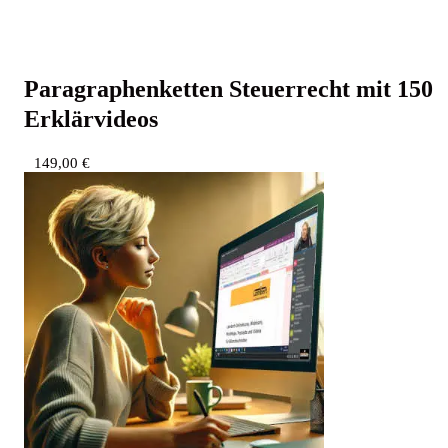
Para­gra­phen­ket­ten Steu­er­recht mit 150
Erklärvideos
149,00
€