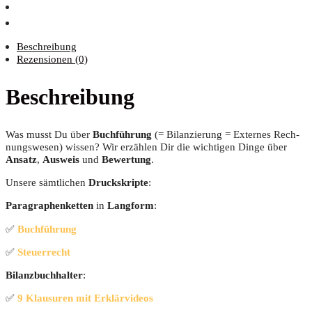
Beschreibung
Rezensionen (0)
Beschreibung
Was musst Du über
Buch­füh­rung
(= Bilan­zie­rung = Exter­nes Rech­
nungs­we­sen) wis­sen? Wir erzäh­len Dir die wich­ti­gen Din­ge über
Ansatz
,
Aus­weis
und
Bewer­tung
.
Unse­re sämt­li­chen
Druckskrip­te
:
Para­gra­phen­ket­ten
in
Lang­form
:
✅
Buch­füh­rung
✅
Steu­er­recht
Bilanz­buch­hal­ter
:
✅
9 Klau­su­ren mit Erklärvideos