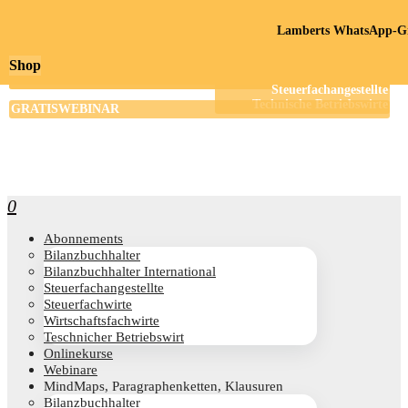
Lamberts WhatsApp-Gr
Shop
0
Abon­ne­ments
Bilanz­buch­hal­ter
Bilanz­buch­hal­ter International
Steu­er­fach­an­ge­stell­te
Steu­er­fach­wir­te
Wirt­schafts­fach­wir­te
Teschni­cher Betriebswirt
Online­kur­se
Web­i­na­re
Mind­Maps, Para­gra­phen­ket­ten, Klausuren
Bilanz­buch­hal­ter