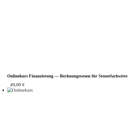
Online­kurs Finan­zie­rung — Rech­nungs­we­sen für Steuerfachwirte
49,00
€