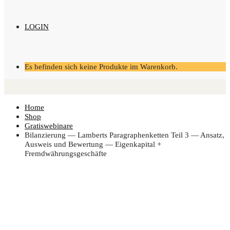
LOGIN
Es befinden sich keine Produkte im Warenkorb.
Home
Shop
Gratiswebinare
Bilan­zie­rung — Lam­berts Para­gra­phen­ket­ten Teil 3 — Ansatz,
Aus­weis und Bewer­tung — Eigen­ka­pi­tal +
Fremdwährungsgeschäfte