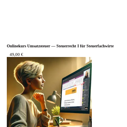
Online­kurs Umsatz­steu­er — Steu­er­recht I für Steuerfachwirte
49,00
€