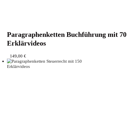
Para­gra­phen­ket­ten Buch­füh­rung mit 70
Erklärvideos
149,00
€