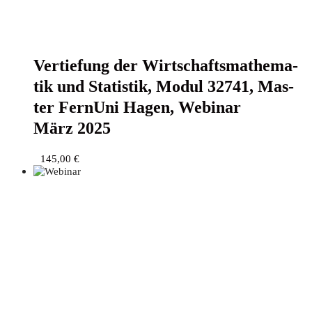
Ver­tie­fung der Wirt­schafts­ma­the­ma­
tik und Sta­tis­tik, Modul 32741, Mas­
ter Fern­Uni Hagen, Web­i­nar
März 2025
145,00
€