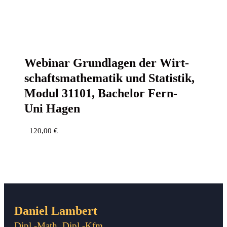
Web­i­nar Grund­la­gen der Wirt­
schafts­ma­the­ma­tik und Sta­tis­tik,
Modul 31101, Bache­lor Fern­
Uni Hagen
120,00
€
Daniel Lambert
Dipl.-Math. Dipl.-Kfm.