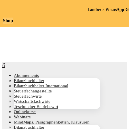
Lamberts WhatsApp-Gr
Shop
0
Abon­ne­ments
Bilanz­buch­hal­ter
Bilanz­buch­hal­ter International
Steu­er­fach­an­ge­stell­te
Steu­er­fach­wir­te
Wirt­schafts­fach­wir­te
Teschni­cher Betriebswirt
Online­kur­se
Web­i­na­re
Mind­Maps, Para­gra­phen­ket­ten, Klausuren
Bilanz­buch­hal­ter