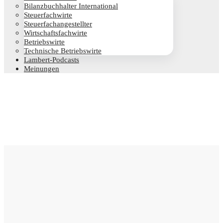
Bilanz­buch­hal­ter International
Steu­er­fach­wir­te
Steu­er­fach­an­ge­stell­ter
Wirt­schafts­fach­wir­te
Betriebs­wir­te
Tech­ni­sche Betriebswirte
Lam­­bert-Pod­­casts
Mei­nun­gen