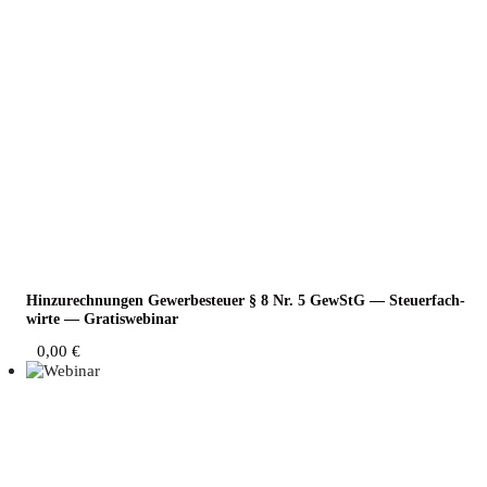
Hin­zu­rech­nun­gen Gewer­be­steu­er § 8 Nr. 5 GewStG — Steu­er­fach­
wir­te — Gratiswebinar
0,00
€