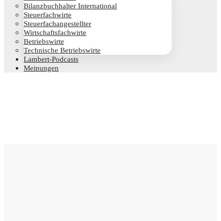
Bilanz­buch­hal­ter International
Steu­er­fach­wir­te
Steu­er­fach­an­ge­stell­ter
Wirt­schafts­fach­wir­te
Betriebs­wir­te
Tech­ni­sche Betriebswirte
Lam­­bert-Pod­­casts
Mei­nun­gen