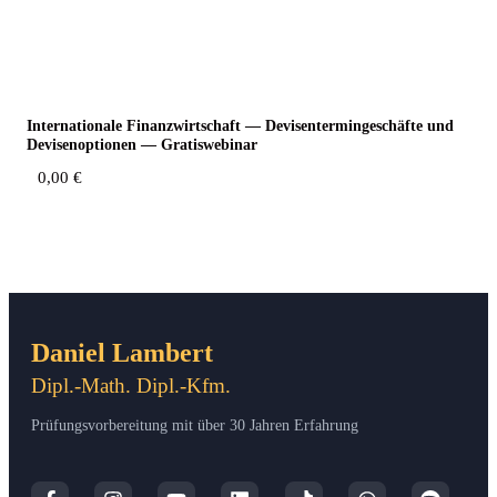
Inter­na­tio­na­le Finanz­wirt­schaft — Devi­sen­ter­min­ge­schäf­te und
Devi­sen­op­tio­nen — Gratiswebinar
0,00
€
Daniel Lambert
Dipl.-Math. Dipl.-Kfm.
Prüfungsvorbereitung mit über 30 Jahren Erfahrung