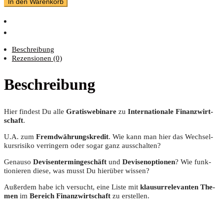
In den Warenkorb
Beschreibung
Rezensionen (0)
Beschreibung
Hier fin­dest Du alle
Gra­tis­web­i­na­re
zu
Inter­na­tio­na­le Finanz­wirt­
schaft
.
U.A. zum
Fremd­wäh­rungs­kre­dit
. Wie kann man hier das Wech­sel­
kurs­ri­si­ko ver­rin­gern oder sogar ganz ausschalten?
Genau­so
Devi­sen­ter­min­ge­schäft
und
Devi­sen­op­tio­nen
? Wie funk­
tio­nie­ren die­se, was musst Du hier­über wissen?
Außer­dem habe ich ver­sucht, eine Lis­te mit
klau­sur­re­le­van­ten The­
men
im
Bereich Finanz­wirt­schaft
zu erstellen.