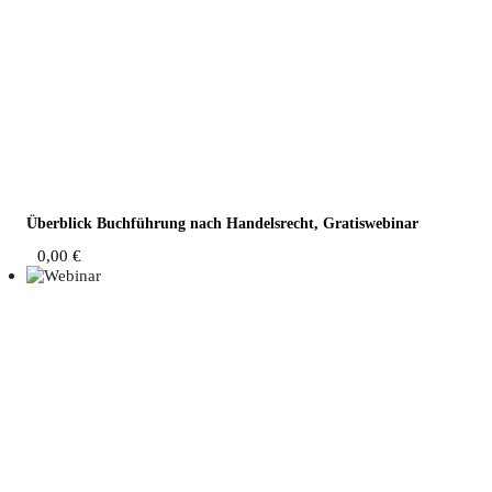
Über­blick Buch­füh­rung nach Han­dels­recht, Gratiswebinar
0,00
€