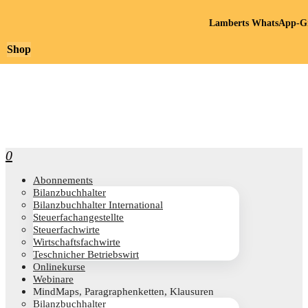
Lamberts WhatsApp-Gr
Shop
0
Abon­ne­ments
Bilanz­buch­hal­ter
Bilanz­buch­hal­ter International
Steu­er­fach­an­ge­stell­te
Steu­er­fach­wir­te
Wirt­schafts­fach­wir­te
Teschni­cher Betriebswirt
Online­kur­se
Web­i­na­re
Mind­Maps, Para­gra­phen­ket­ten, Klausuren
Bilanz­buch­hal­ter