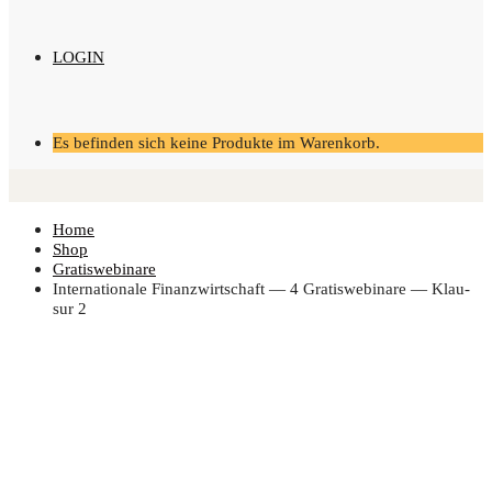
LOGIN
Es befinden sich keine Produkte im Warenkorb.
Home
Shop
Gratiswebinare
Inter­na­tio­na­le Finanz­wirt­schaft — 4 Gra­tis­web­i­na­re — Klau­
sur 2