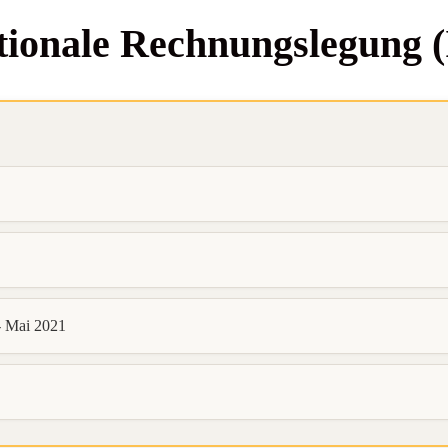
na­tio­na­le Rech­nungs­le­gun
- Mai 2021