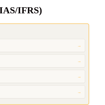
g (IAS/IFRS)
→
→
→
→