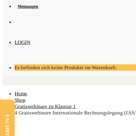
Mei­nun­gen
LOGIN
Es befinden sich keine Produkte im Warenkorb.
Home
Shop
Gratiswebinare zu Klausur 1
4 Gra­tis­web­i­na­re Inter­na­tio­na­le Rech­nungs­le­gung (IA