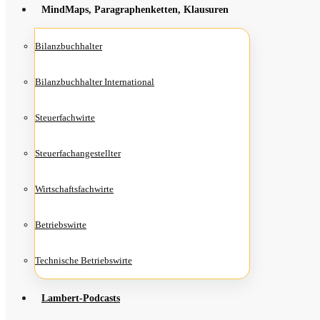
Mind­Maps, Para­gra­phen­ket­ten, Klausuren
Bilanz­buch­hal­ter
Bilanz­buch­hal­ter International
Steu­er­fach­wir­te
Steu­er­fach­an­ge­stell­ter
Wirt­schafts­fach­wir­te
Betriebs­wir­te
Tech­ni­sche Betriebswirte
Lam­­bert-Pod­­casts