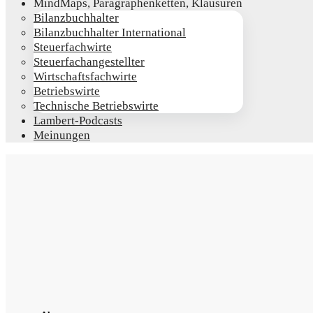
Mind­Maps, Para­gra­phen­ket­ten, Klausuren
Bilanz­buch­hal­ter
Bilanz­buch­hal­ter International
Steu­er­fach­wir­te
Steu­er­fach­an­ge­stell­ter
Wirt­schafts­fach­wir­te
Betriebs­wir­te
Tech­ni­sche Betriebswirte
Lam­­bert-Pod­­casts
Mei­nun­gen