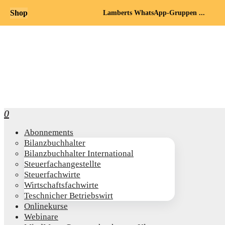
Shop
Lamberts WhatsApp-Gruppen ...
0
Abon­ne­ments
Bilanz­buch­hal­ter
Bilanz­buch­hal­ter International
Steu­er­fach­an­ge­stell­te
Steu­er­fach­wir­te
Wirt­schafts­fach­wir­te
Teschni­cher Betriebswirt
Online­kur­se
Web­i­na­re