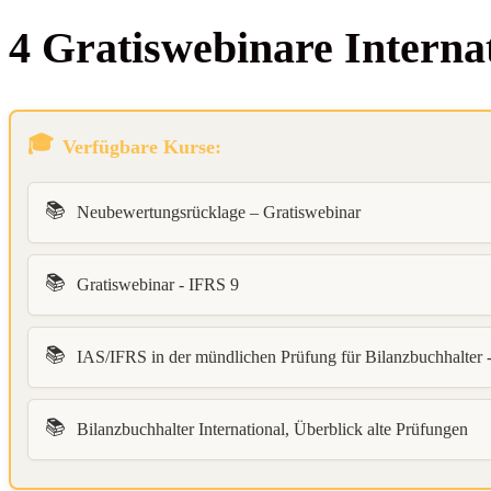
4 Gra­tis­web­i­na­re Inter­
Verfügbare Kurse:
📚
Neubewertungsrücklage – Gratiswebinar
📚
Gratiswebinar - IFRS 9
📚
IAS/IFRS in der mündlichen Prüfung für Bilanzbuchhalter 
📚
Bilanzbuchhalter International, Überblick alte Prüfungen