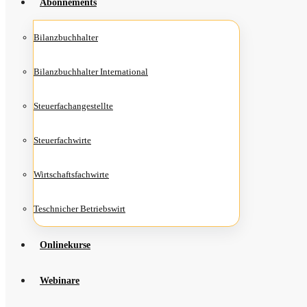
Abon­ne­ments
Bilanz­buch­hal­ter
Bilanz­buch­hal­ter International
Steu­er­fach­an­ge­stell­te
Steu­er­fach­wir­te
Wirt­schafts­fach­wir­te
Teschni­cher Betriebswirt
Online­kur­se
Web­i­na­re