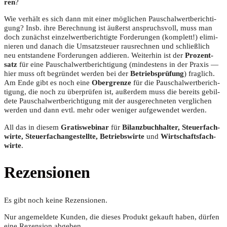
ren
?
Wie ver­hält es sich dann mit einer mög­li­chen Pau­schal­wert­be­rich­ti­
gung? Insb. ihre Berech­nung ist äußerst anspruchs­voll, muss man
doch zunächst ein­zel­wert­be­rich­tig­te For­de­run­gen (kom­plett!) eli­mi­
nie­ren und danach die Umsatz­steu­er raus­rech­nen und schließ­lich
neu ent­stan­de­ne For­de­run­gen addie­ren. Wei­ter­hin ist der
Pro­zent­
satz
für eine Pau­schal­wert­be­rich­ti­gung (min­des­tens in der Pra­xis —
hier muss oft begrün­det wer­den bei der
Betriebs­prü­fung
) frag­lich.
Am Ende gibt es noch eine
Ober­gren­ze
für die Pau­schal­wert­be­rich­
ti­gung, die noch zu über­prü­fen ist, außer­dem muss die bereits gebil­
de­te Pau­schal­wert­be­rich­ti­gung mit der aus­ge­rech­ne­ten ver­gli­chen
wer­den und dann evtl. mehr oder weni­ger auf­ge­wen­det werden.
All das in die­sem
Gra­tis­web­i­nar
für
Bilanz­buch­hal­ter, Steu­er­fach­
wir­te, Steu­er­fach­an­ge­stell­te, Betriebs­wir­te
und
Wirt­schafts­fach­
wir­te
.
Rezensionen
Es gibt noch keine Rezensionen.
Nur angemeldete Kunden, die dieses Produkt gekauft haben, dürfen
eine Rezension abgeben.