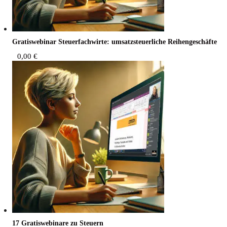
Gra­tis­web­i­nar Steu­er­fach­wir­te: umsatz­steu­er­li­che Reihengeschäfte
0,00
€
17 Gra­tis­web­i­na­re zu Steuern