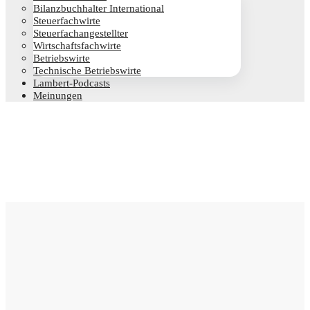
Bilanz­buch­hal­ter International
Steu­er­fach­wir­te
Steu­er­fach­an­ge­stell­ter
Wirt­schafts­fach­wir­te
Betriebs­wir­te
Tech­ni­sche Betriebswirte
Lam­­bert-Pod­­casts
Mei­nun­gen