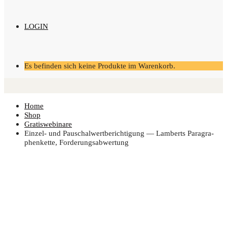
LOGIN
Es befinden sich keine Produkte im Warenkorb.
Home
Shop
Gratiswebinare
Ein­zel- und Pau­schal­wert­be­rich­ti­gung — Lam­berts Para­gra­
phen­ket­te, Forderungsabwertung