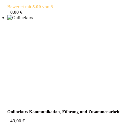
Bewertet mit
5.00
von 5
0,00
€
Online­kurs Kom­mu­ni­ka­ti­on, Füh­rung und Zusammenarbeit
49,00
€