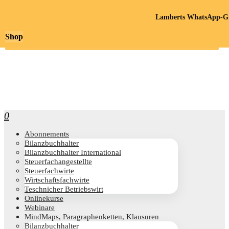
Lamberts WhatsApp-Gr
Shop
0
Abon­ne­ments
Bilanz­buch­hal­ter
Bilanz­buch­hal­ter International
Steu­er­fach­an­ge­stell­te
Steu­er­fach­wir­te
Wirt­schafts­fach­wir­te
Teschni­cher Betriebswirt
Online­kur­se
Web­i­na­re
Mind­Maps, Para­gra­phen­ket­ten, Klausuren
Bilanz­buch­hal­ter