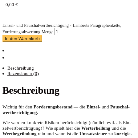
0,00
€
Einzel- und Pauschalwertberichtigung - Lamberts Paragraphenkette,
Forderungsabwertung Menge
In den Warenkorb
Beschreibung
Rezensionen (0)
Beschreibung
Wich­tig für den
For­de­rungs­be­stand
— die
Ein­zel-
und
Pau­schal­
wert­be­rich­ti­gung
.
Wie wer­den kon­kre­te Risi­ken berück­sich­tigt (näm­lich evtl. als Ein­
zel­wert­be­rich­ti­gung)? Wie spielt hier die
Wert­erhel­lung
und die
Wert­be­grün­dung
rein und wann ist die
Umsatz­steu­er
zu
kor­ri­gie­