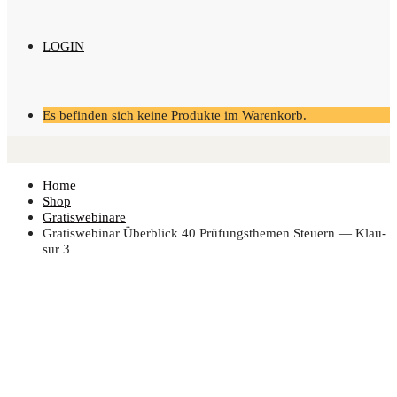
LOGIN
Es befinden sich keine Produkte im Warenkorb.
Home
Shop
Gratiswebinare
Gra­tis­web­i­nar Über­blick 40 Prü­fungs­the­men Steu­ern — Klau­
sur 3