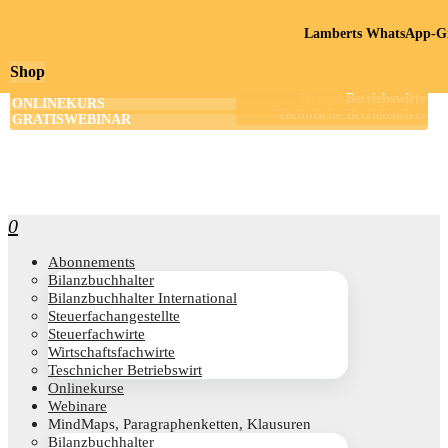
Lamberts WhatsApp-Gr
Shop
0
Abon­ne­ments
Bilanz­buch­hal­ter
Bilanz­buch­hal­ter International
Steu­er­fach­an­ge­stell­te
Steu­er­fach­wir­te
Wirt­schafts­fach­wir­te
Teschni­cher Betriebswirt
Online­kur­se
Web­i­na­re
Mind­Maps, Para­gra­phen­ket­ten, Klausuren
Bilanz­buch­hal­ter