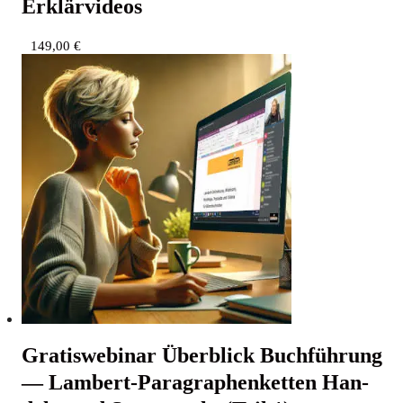
Erklärvideos
149,00
€
Gra­tis­web­i­nar Über­blick Buch­füh­rung
— Lam­bert-Para­gra­phen­ket­ten Han­