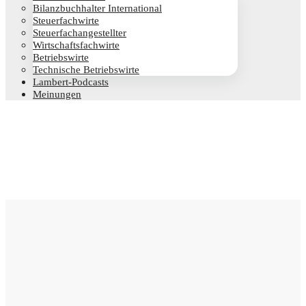
Bilanz­buch­hal­ter International
Steu­er­fach­wir­te
Steu­er­fach­an­ge­stell­ter
Wirt­schafts­fach­wir­te
Betriebs­wir­te
Tech­ni­sche Betriebswirte
Lam­­bert-Pod­­casts
Mei­nun­gen