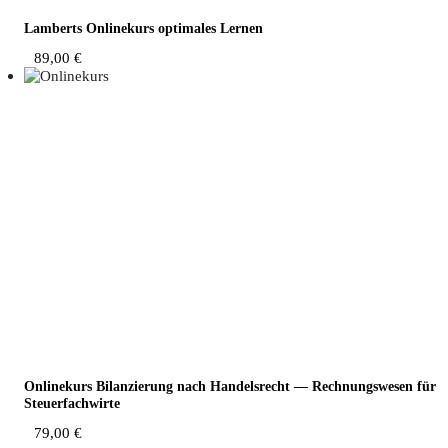
Lam­berts Online­kurs opti­ma­les Lernen
89,00
€
Online­kurs Bilan­zie­rung nach Han­dels­recht — Rech­nungs­we­sen für
Steuerfachwirte
79,00
€