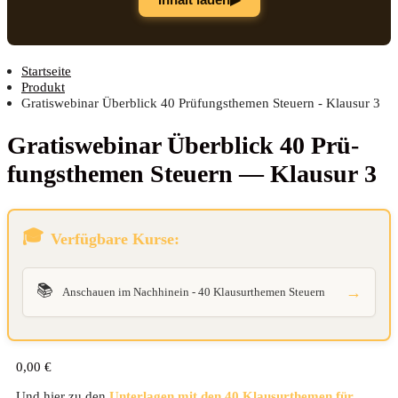
Startseite
Produkt
Gratiswebinar Überblick 40 Prüfungsthemen Steuern - Klausur 3
Gra­tis­web­i­nar Über­blick 40 Prü­
fungs­the­men Steu­ern — Klau­sur 3
Verfügbare Kurse:
📚
→
Anschauen im Nachhinein - 40 Klausurthemen Steuern
0,00
€
Und hier zu den
Unterlagen mit den 40 Klausurthemen für