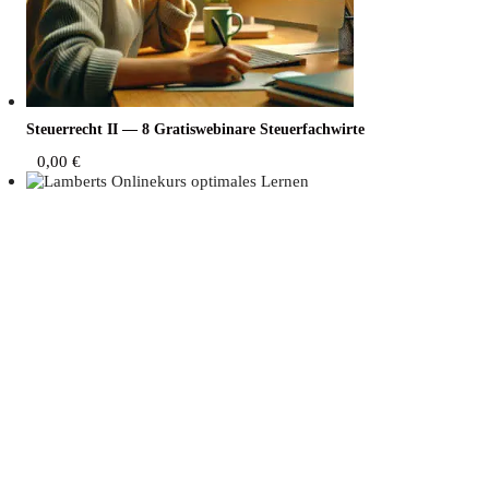
Steu­er­recht II — 8 Gra­tis­web­i­na­re Steuerfachwirte
0,00
€