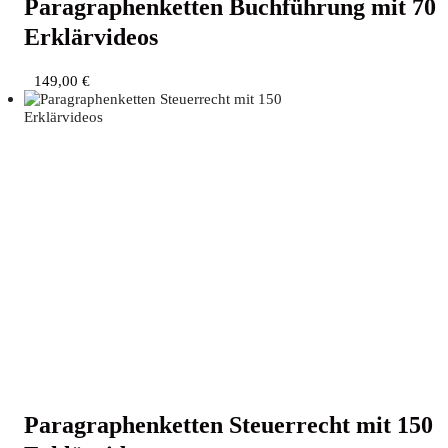
Para­gra­phen­ket­ten Buch­füh­rung mit 70
Erklärvideos
149,00
€
Para­gra­phen­ket­ten Steu­er­recht mit 150