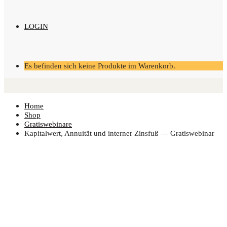
LOGIN
Es befinden sich keine Produkte im Warenkorb.
Home
Shop
Gratiswebinare
Kapi­tal­wert, Annui­tät und inter­ner Zins­fuß — Gratiswebinar