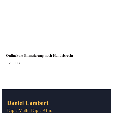
Online­kurs Bilan­zie­rung nach Handelsrecht
79,00
€
Daniel Lambert
Dipl.-Math. Dipl.-Kfm.