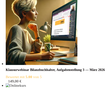
Klau­sur­web­i­nar Bilanz­buch­hal­ter, Auf­ga­ben­stel­lung 3 — März 2026
Bewertet mit
5.00
von 5
149,00
€