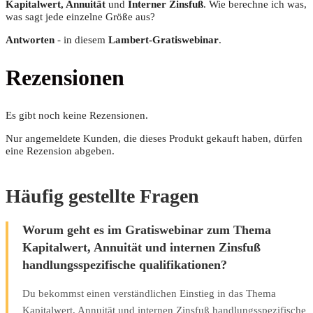
Kapi­tal­wert, Annui­tät
und
Inter­ner Zins­fuß
. Wie berech­ne ich was,
was sagt jede ein­zel­ne Grö­ße aus?
Ant­wor­ten
- in die­sem
Lam­bert-Gra­tis­web­i­nar
.
Rezensionen
Es gibt noch keine Rezensionen.
Nur angemeldete Kunden, die dieses Produkt gekauft haben, dürfen
eine Rezension abgeben.
Häufig gestellte Fragen
Worum geht es im Gratiswebinar zum Thema
Kapitalwert, Annuität und internen Zinsfuß
handlungsspezifische qualifikationen?
Du bekommst einen verständlichen Einstieg in das Thema
Kapitalwert, Annuität und internen Zinsfuß handlungsspezifische