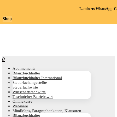
Lamberts WhatsApp-Gr
Shop
0
Abon­ne­ments
Bilanz­buch­hal­ter
Bilanz­buch­hal­ter International
Steu­er­fach­an­ge­stell­te
Steu­er­fach­wir­te
Wirt­schafts­fach­wir­te
Teschni­cher Betriebswirt
Online­kur­se
Web­i­na­re
Mind­Maps, Para­gra­phen­ket­ten, Klausuren
Bilanz­buch­hal­ter