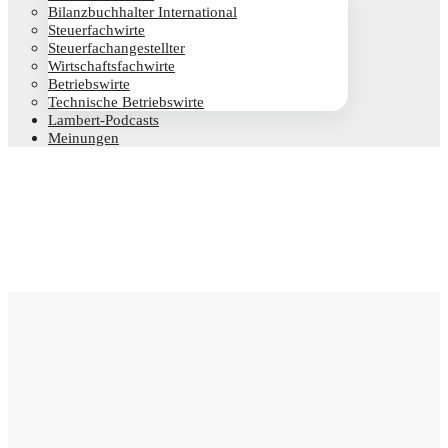
Bilanz­buch­hal­ter International
Steu­er­fach­wir­te
Steu­er­fach­an­ge­stell­ter
Wirt­schafts­fach­wir­te
Betriebs­wir­te
Tech­ni­sche Betriebswirte
Lam­­bert-Pod­­casts
Mei­nun­gen