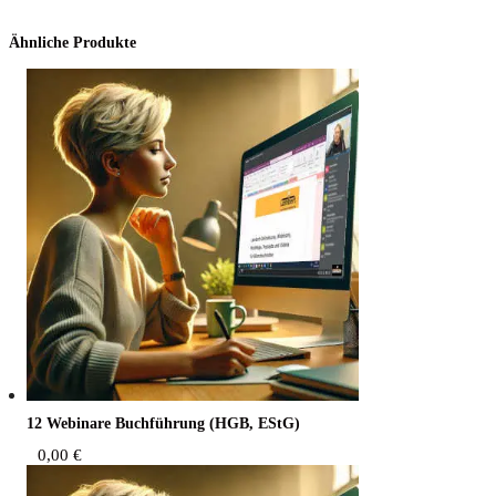
Ähnliche Produkte
12 Web­i­na­re Buch­füh­rung (HGB, EStG)
0,00
€