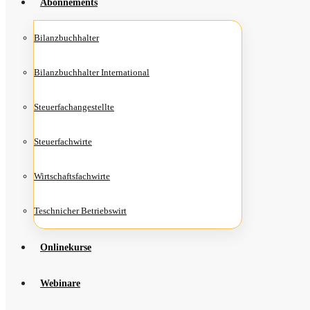
Abon­ne­ments
Bilanz­buch­hal­ter
Bilanz­buch­hal­ter International
Steu­er­fach­an­ge­stell­te
Steu­er­fach­wir­te
Wirt­schafts­fach­wir­te
Teschni­cher Betriebswirt
Online­kur­se
Web­i­na­re