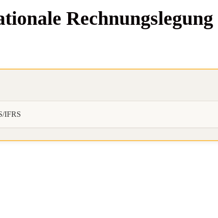
a­tio­na­le Rech­nungs­le­
AS/IFRS