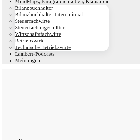
Mind­Maps, Para­gra­phen­ket­ten, Klausuren
Bilanz­buch­hal­ter
Bilanz­buch­hal­ter International
Steu­er­fach­wir­te
Steu­er­fach­an­ge­stell­ter
Wirt­schafts­fach­wir­te
Betriebs­wir­te
Tech­ni­sche Betriebswirte
Lam­­bert-Pod­­casts
Mei­nun­gen