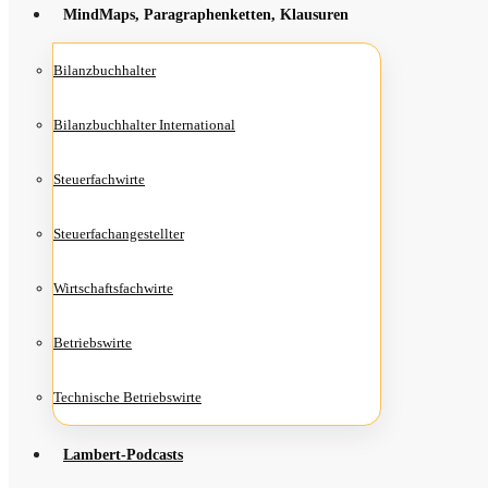
Mind­Maps, Para­gra­phen­ket­ten, Klausuren
Bilanz­buch­hal­ter
Bilanz­buch­hal­ter International
Steu­er­fach­wir­te
Steu­er­fach­an­ge­stell­ter
Wirt­schafts­fach­wir­te
Betriebs­wir­te
Tech­ni­sche Betriebswirte
Lam­­bert-Pod­­casts