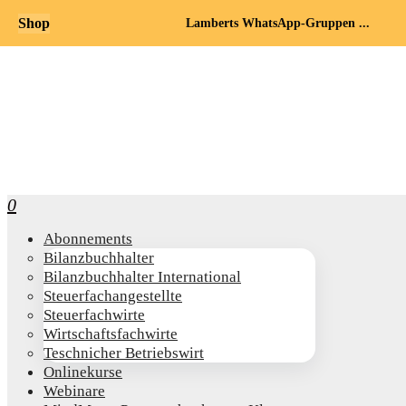
Shop
Lamberts WhatsApp-Gruppen ...
0
Abon­ne­ments
Bilanz­buch­hal­ter
Bilanz­buch­hal­ter International
Steu­er­fach­an­ge­stell­te
Steu­er­fach­wir­te
Wirt­schafts­fach­wir­te
Teschni­cher Betriebswirt
Online­kur­se
Web­i­na­re