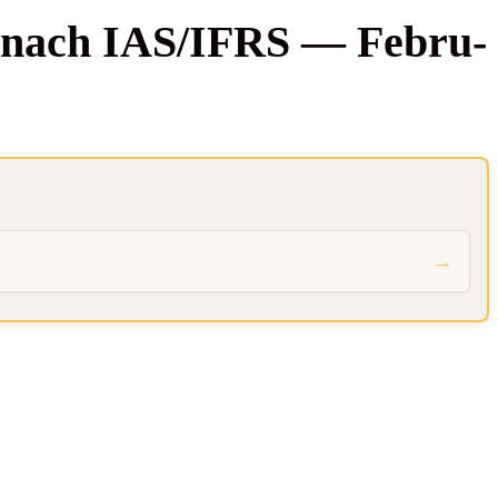
gung nach IAS/IFRS — Febru­
→