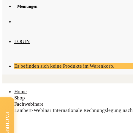
Mei­nun­gen
LOGIN
Es befinden sich keine Produkte im Warenkorb.
Home
Shop
Fachwebinare
Lam­bert-Web­i­nar Inter­na­tio­na­le Rech­nungs­le­gung n