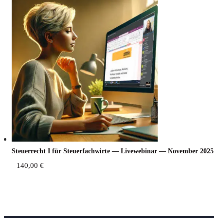
Steu­er­recht I für Steu­er­fach­wir­te — Live­web­i­nar — Novem­ber 2025
140,00
€