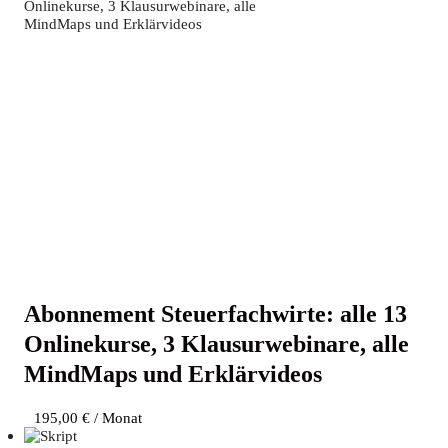
Abon­ne­ment Steu­er­fach­wir­te: alle 13
Online­kur­se, 3 Klau­sur­web­i­na­re, alle
Mind­Maps und Erklärvideos
195,00
€
/ Monat