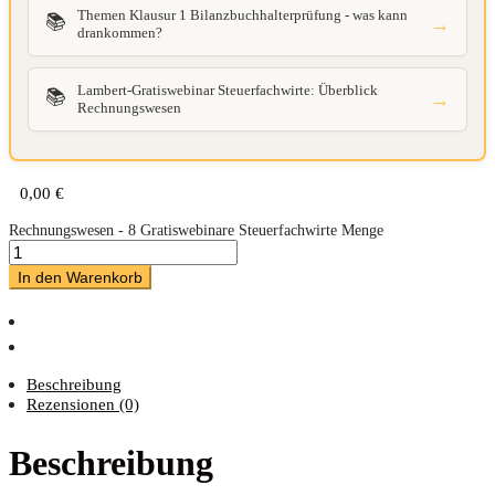
Themen Klausur 1 Bilanzbuchhalterprüfung - was kann
📚
→
drankommen?
Lambert-Gratiswebinar Steuerfachwirte: Überblick
📚
→
Rechnungswesen
0,00
€
Rechnungswesen - 8 Gratiswebinare Steuerfachwirte Menge
In den Warenkorb
Beschreibung
Rezensionen (0)
Beschreibung