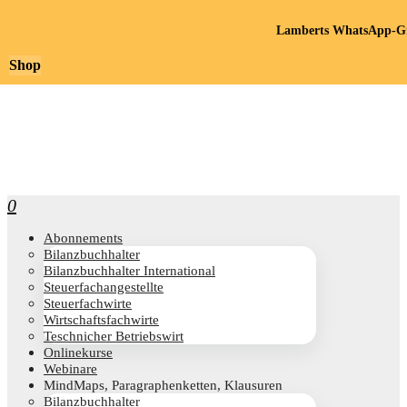
Lamberts WhatsApp-Gr
Shop
0
Abon­ne­ments
Bilanz­buch­hal­ter
Bilanz­buch­hal­ter International
Steu­er­fach­an­ge­stell­te
Steu­er­fach­wir­te
Wirt­schafts­fach­wir­te
Teschni­cher Betriebswirt
Online­kur­se
Web­i­na­re
Mind­Maps, Para­gra­phen­ket­ten, Klausuren
Bilanz­buch­hal­ter