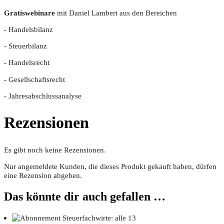
Gra­tis­web­i­na­re
mit Dani­el Lam­bert aus den Bereichen
- Han­dels­bi­lanz
- Steu­er­bi­lanz
- Han­dels­recht
- Gesell­schafts­recht
- Jah­res­ab­schluss­ana­ly­se
Rezensionen
Es gibt noch keine Rezensionen.
Nur angemeldete Kunden, die dieses Produkt gekauft haben, dürfen
eine Rezension abgeben.
Das könnte dir auch gefallen …