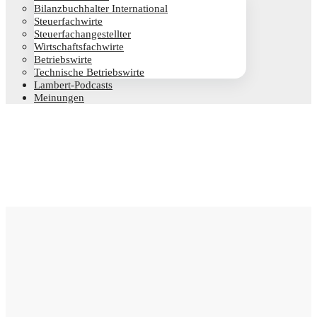
Bilanz­buch­hal­ter International
Steu­er­fach­wir­te
Steu­er­fach­an­ge­stell­ter
Wirt­schafts­fach­wir­te
Betriebs­wir­te
Tech­ni­sche Betriebswirte
Lam­­bert-Pod­­casts
Mei­nun­gen