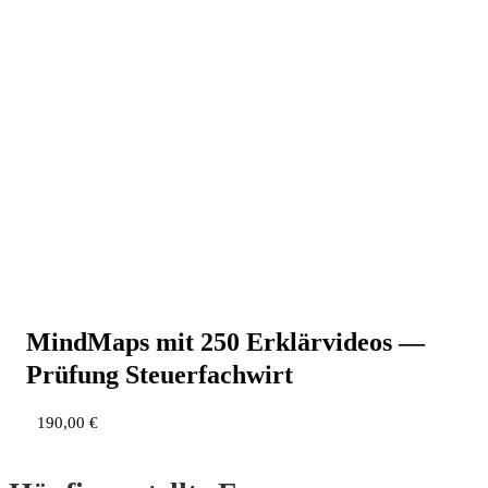
Mind­Maps mit 250 Erklär­vi­de­os —
Prü­fung Steuerfachwirt
190,00
€