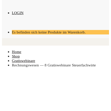
LOGIN
Es befinden sich keine Produkte im Warenkorb.
Home
Shop
Gratiswebinare
Rech­nungs­we­sen — 8 Gra­tis­web­i­na­re Steuerfachwirte