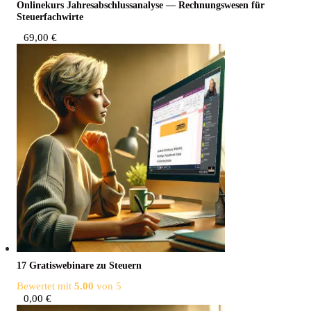
Online­kurs Jah­res­ab­schluss­ana­ly­se — Rech­nungs­we­sen für
Steuerfachwirte
69,00
€
17 Gra­tis­web­i­na­re zu Steuern
Bewertet mit
5.00
von 5
0,00
€