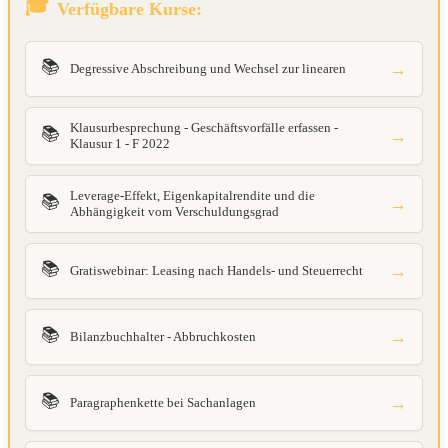
Verfügbare Kurse:
📚
→
Degressive Abschreibung und Wechsel zur linearen
Klausurbesprechung - Geschäftsvorfälle erfassen -
📚
→
Klausur 1 - F 2022
Leverage-Effekt, Eigenkapitalrendite und die
📚
→
Abhängigkeit vom Verschuldungsgrad
📚
→
Gratiswebinar: Leasing nach Handels- und Steuerrecht
📚
→
Bilanzbuchhalter - Abbruchkosten
📚
→
Paragraphenkette bei Sachanlagen