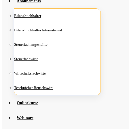
Abon­ne­ments
Bilanz­buch­hal­ter
Bilanz­buch­hal­ter International
Steu­er­fach­an­ge­stell­te
Steu­er­fach­wir­te
Wirt­schafts­fach­wir­te
Teschni­cher Betriebswirt
Online­kur­se
Web­i­na­re