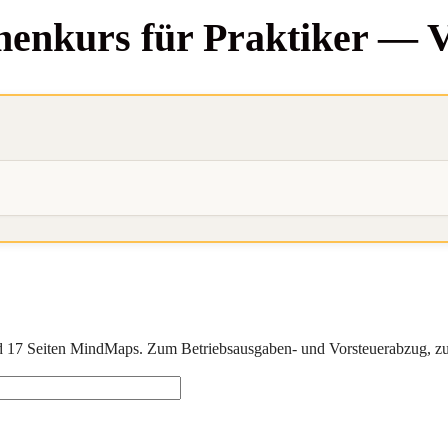
men­kurs für Prak­ti­ker —
d
17 Seiten MindMaps
. Zum
Betriebsausgaben-
und
Vorsteuerabzug
, z