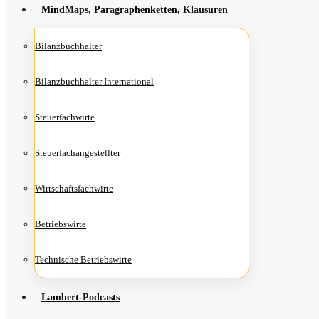
Mind­Maps, Para­gra­phen­ket­ten, Klausuren
Bilanz­buch­hal­ter
Bilanz­buch­hal­ter International
Steu­er­fach­wir­te
Steu­er­fach­an­ge­stell­ter
Wirt­schafts­fach­wir­te
Betriebs­wir­te
Tech­ni­sche Betriebswirte
Lam­­bert-Pod­­casts