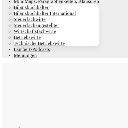
Mind­Maps, Para­gra­phen­ket­ten, Klausuren
Bilanz­buch­hal­ter
Bilanz­buch­hal­ter International
Steu­er­fach­wir­te
Steu­er­fach­an­ge­stell­ter
Wirt­schafts­fach­wir­te
Betriebs­wir­te
Tech­ni­sche Betriebswirte
Lam­­bert-Pod­­casts
Mei­nun­gen