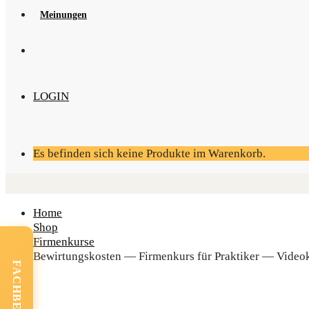
Mei­nun­gen
LOGIN
Es befinden sich keine Produkte im Warenkorb.
Home
Shop
Firmenkurse
Bewir­tungs­kos­ten — Fir­men­kurs für Prak­ti­ker — Video