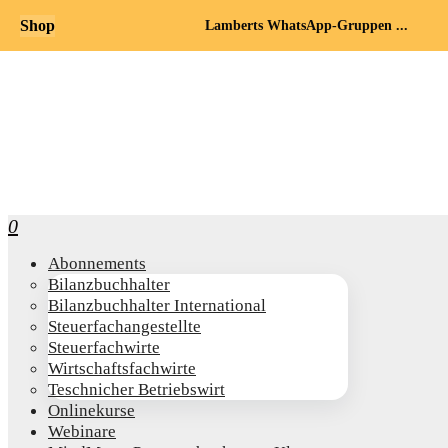
Shop
Lamberts WhatsApp-Gruppen ...
0
Abon­ne­ments
Bilanz­buch­hal­ter
Bilanz­buch­hal­ter International
Steu­er­fach­an­ge­stell­te
Steu­er­fach­wir­te
Wirt­schafts­fach­wir­te
Teschni­cher Betriebswirt
Online­kur­se
Web­i­na­re