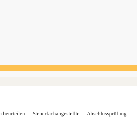
ch beur­tei­len — Steu­er­fach­an­ge­stell­te — Abschlussprüfung