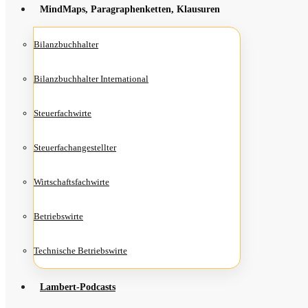
Mind­Maps, Para­gra­phen­ket­ten, Klausuren
Bilanz­buch­hal­ter
Bilanz­buch­hal­ter International
Steu­er­fach­wir­te
Steu­er­fach­an­ge­stell­ter
Wirt­schafts­fach­wir­te
Betriebs­wir­te
Tech­ni­sche Betriebswirte
Lam­­bert-Pod­­casts