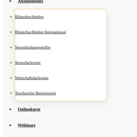
Abon­ne­ments
Bilanz­buch­hal­ter
Bilanz­buch­hal­ter International
Steu­er­fach­an­ge­stell­te
Steu­er­fach­wir­te
Wirt­schafts­fach­wir­te
Teschni­cher Betriebswirt
Online­kur­se
Web­i­na­re