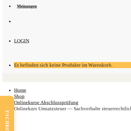
Mei­nun­gen
LOGIN
Es befinden sich keine Produkte im Warenkorb.
Home
Shop
Onlinekurse Abschlussprüfung
Online­kurs Umsatz­steu­er — Sach­ver­hal­te steu­er­recht­li