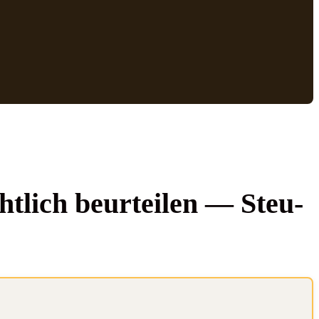
ht­lich beur­tei­len — Steu­