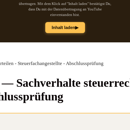
übertragen. Mit dem Klick auf "Inhalt laden" bestätigst Du,
dass Du mit der Datenübertragung an YouTube
einverstanden bist.
▶
Inhalt laden
rteilen - Steuerfachangestellte - Abschlussprüfung
 Sach­ver­hal­te steu­er­rec
schlussprüfung