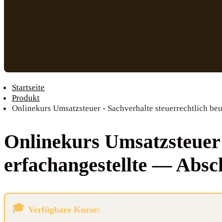
Startseite
Produkt
Onlinekurs Umsatzsteuer - Sachverhalte steuerrechtlich beu
Online­kurs Umsatz­steu­er —
er­fach­an­ge­stell­te — Ab
Verfügbare Kurse: