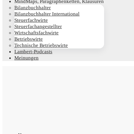
Mind­Maps, Para­gra­phen­ket­ten, Klausuren
Bilanz­buch­hal­ter
Bilanz­buch­hal­ter International
Steu­er­fach­wir­te
Steu­er­fach­an­ge­stell­ter
Wirt­schafts­fach­wir­te
Betriebs­wir­te
Tech­ni­sche Betriebswirte
Lam­­bert-Pod­­casts
Mei­nun­gen