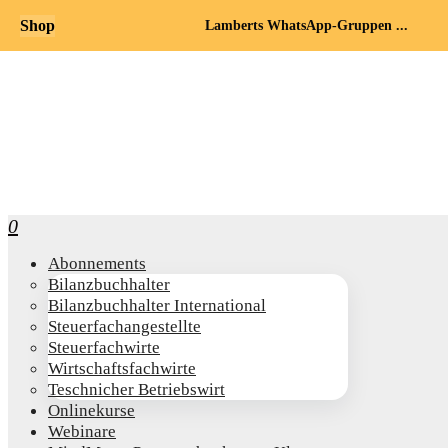
Shop
Lamberts WhatsApp-Gruppen ...
0
Abon­ne­ments
Bilanz­buch­hal­ter
Bilanz­buch­hal­ter International
Steu­er­fach­an­ge­stell­te
Steu­er­fach­wir­te
Wirt­schafts­fach­wir­te
Teschni­cher Betriebswirt
Online­kur­se
Web­i­na­re