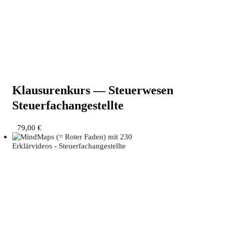
Klau­su­ren­kurs — Steu­er­we­sen
Steuerfachangestellte
79,00
€