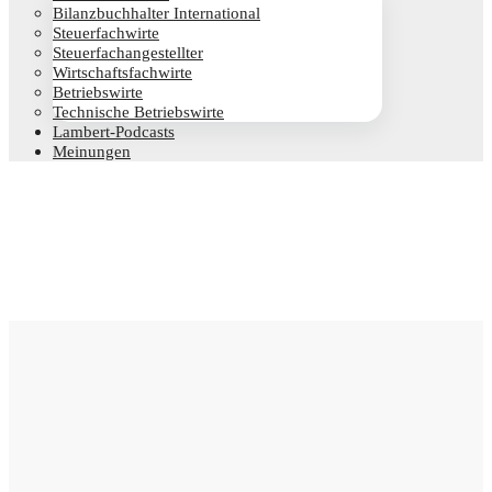
Bilanz­buch­hal­ter International
Steu­er­fach­wir­te
Steu­er­fach­an­ge­stell­ter
Wirt­schafts­fach­wir­te
Betriebs­wir­te
Tech­ni­sche Betriebswirte
Lam­­bert-Pod­­casts
Mei­nun­gen