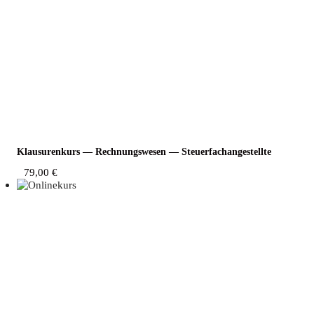
Klau­su­ren­kurs — Rech­nungs­we­sen — Steuerfachangestellte
79,00
€