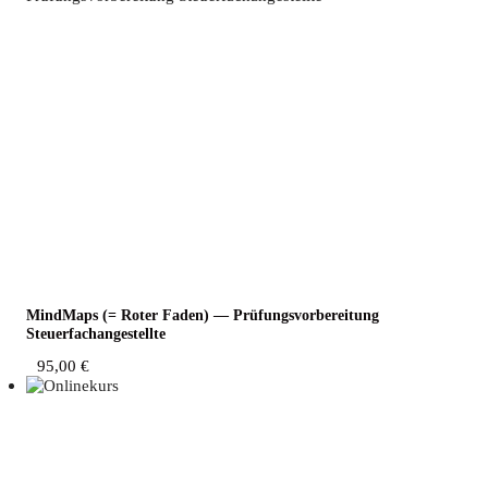
Mind­Maps (= Roter Faden) — Prü­fungs­vor­be­rei­tung
Steuerfachangestellte
95,00
€