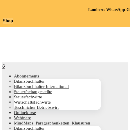
Lamberts WhatsApp-Gr
Shop
0
Abon­ne­ments
Bilanz­buch­hal­ter
Bilanz­buch­hal­ter International
Steu­er­fach­an­ge­stell­te
Steu­er­fach­wir­te
Wirt­schafts­fach­wir­te
Teschni­cher Betriebswirt
Online­kur­se
Web­i­na­re
Mind­Maps, Para­gra­phen­ket­ten, Klausuren
Bilanz­buch­hal­ter