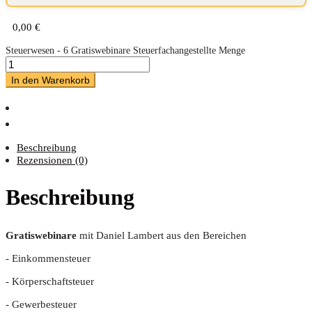
0,00
€
Steuerwesen - 6 Gratiswebinare Steuerfachangestellte Menge
In den Warenkorb
Beschreibung
Rezensionen (0)
Beschreibung
Gra­tis­web­i­na­re
mit Dani­el Lam­bert aus den Bereichen
- Ein­kom­men­steu­er
- Kör­per­schaft­steu­er
- Gewer­be­steu­er