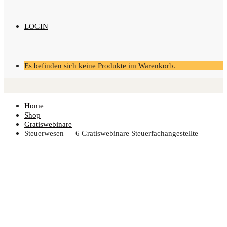
LOGIN
Es befinden sich keine Produkte im Warenkorb.
Home
Shop
Gratiswebinare
Steu­er­we­sen — 6 Gra­tis­web­i­na­re Steuerfachangestellte