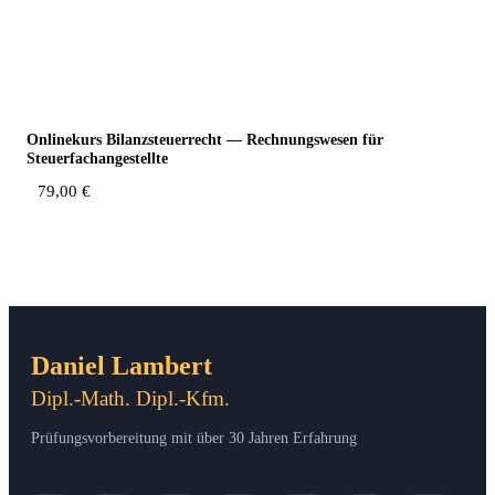
Online­kurs Bilanz­steu­er­recht — Rech­nungs­we­sen für
Steuerfachangestellte
79,00
€
Daniel Lambert
Dipl.-Math. Dipl.-Kfm.
Prüfungsvorbereitung mit über 30 Jahren Erfahrung