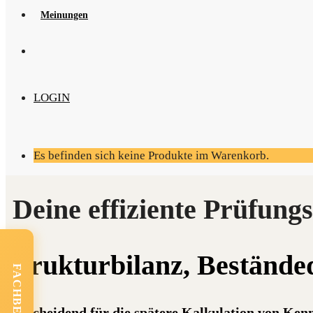
Mei­nun­gen
LOGIN
Es befinden sich keine Produkte im Warenkorb.
Struk­tur­bi­lanz, Bestän­de
Entscheidend für die spätere Kalkulation von Kenn