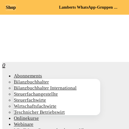
Shop
Lamberts WhatsApp-Gruppen ...
0
Abon­ne­ments
Bilanz­buch­hal­ter
Bilanz­buch­hal­ter International
Steu­er­fach­an­ge­stell­te
Steu­er­fach­wir­te
Wirt­schafts­fach­wir­te
Teschni­cher Betriebswirt
Online­kur­se
Web­i­na­re