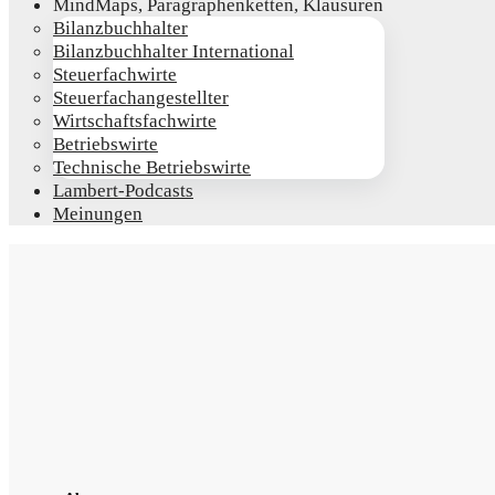
Mind­Maps, Para­gra­phen­ket­ten, Klausuren
Bilanz­buch­hal­ter
Bilanz­buch­hal­ter International
Steu­er­fach­wir­te
Steu­er­fach­an­ge­stell­ter
Wirt­schafts­fach­wir­te
Betriebs­wir­te
Tech­ni­sche Betriebswirte
Lam­­bert-Pod­­casts
Mei­nun­gen