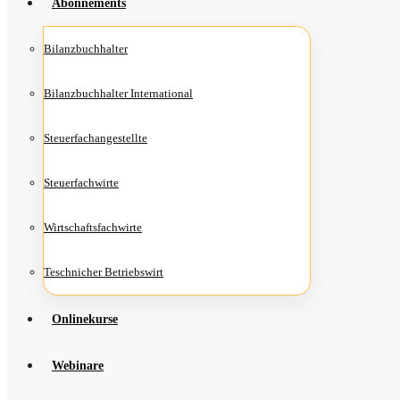
Abon­ne­ments
Bilanz­buch­hal­ter
Bilanz­buch­hal­ter International
Steu­er­fach­an­ge­stell­te
Steu­er­fach­wir­te
Wirt­schafts­fach­wir­te
Teschni­cher Betriebswirt
Online­kur­se
Web­i­na­re