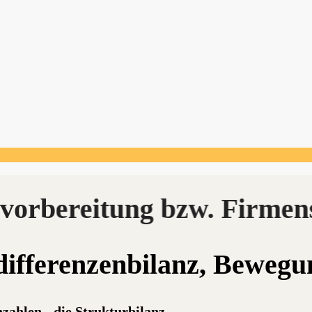
­dif­fe­ren­zen­bi­lanz, Bewe
zahlen - die Strukturbilanz