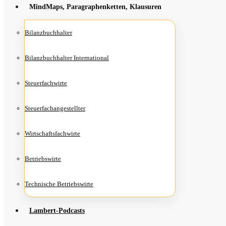
Mind­Maps, Para­gra­phen­ket­ten, Klausuren
Bilanz­buch­hal­ter
Bilanz­buch­hal­ter International
Steu­er­fach­wir­te
Steu­er­fach­an­ge­stell­ter
Wirt­schafts­fach­wir­te
Betriebs­wir­te
Tech­ni­sche Betriebswirte
Lam­­bert-Pod­­casts