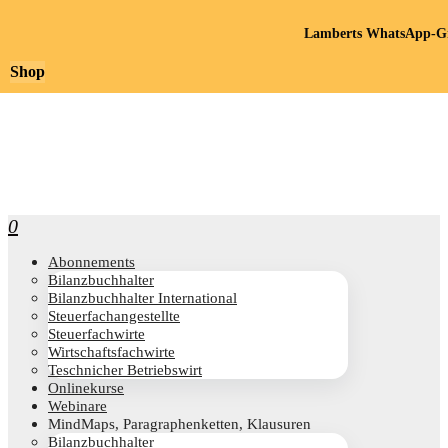
Lamberts WhatsApp-Gr
Shop
0
Abon­ne­ments
Bilanz­buch­hal­ter
Bilanz­buch­hal­ter International
Steu­er­fach­an­ge­stell­te
Steu­er­fach­wir­te
Wirt­schafts­fach­wir­te
Teschni­cher Betriebswirt
Online­kur­se
Web­i­na­re
Mind­Maps, Para­gra­phen­ket­ten, Klausuren
Bilanz­buch­hal­ter