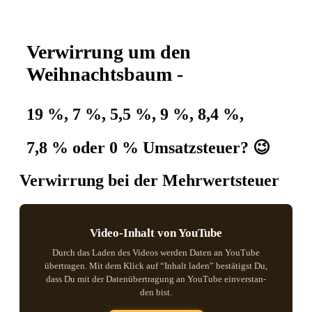
Ver­wir­rung um den
Weihnachtsbaum -
19 %, 7 %, 5,5 %, 9 %,
8,4 %,
7,8 % oder 0 %
Umsatz­steu­er? 😉
Ver­wir­rung bei der Mehrwertsteuer
Video-Inhalt von YouTube
Durch das Laden des Vide­os wer­den Daten an You­Tube
über­tra­gen. Mit dem Klick auf “Inhalt laden” bestä­tigst Du,
dass Du mit der Daten­über­tra­gung an You­Tube ein­ver­stan­
den bist.