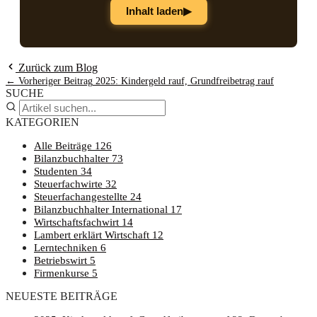
▶
Inhalt laden
Zurück zum Blog
← Vorheriger Beitrag
2025: Kin­der­geld rauf, Grund­frei­be­trag rauf
SUCHE
KATEGORIEN
Alle Beiträge
126
Bilanzbuchhalter
73
Studenten
34
Steuerfachwirte
32
Steuerfachangestellte
24
Bilanzbuchhalter International
17
Wirtschaftsfachwirt
14
Lambert erklärt Wirtschaft
12
Lerntechniken
6
Betriebswirt
5
Firmenkurse
5
NEUESTE BEITRÄGE