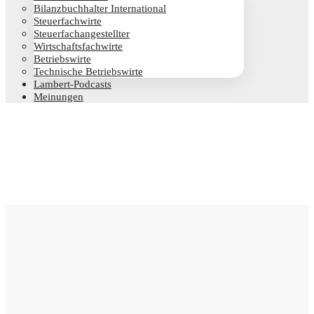
Bilanz­buch­hal­ter International
Steu­er­fach­wir­te
Steu­er­fach­an­ge­stell­ter
Wirt­schafts­fach­wir­te
Betriebs­wir­te
Tech­ni­sche Betriebswirte
Lam­­bert-Pod­­casts
Mei­nun­gen