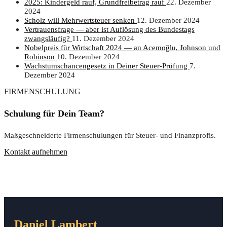
2025: Kin­der­geld rauf, Grund­frei­be­trag rauf
22. Dezember
2024
Scholz will Mehr­wert­steu­er senken
12. Dezember 2024
Ver­trau­ens­fra­ge — aber ist Auf­lö­sung des Bun­des­tags
zwangsläufig?
11. Dezember 2024
Nobel­preis für Wirt­schaft 2024 — an Ace­moğ­lu, John­son und
Robinson
10. Dezember 2024
Wachs­tums­chan­cen­ge­setz in Dei­ner Steuer-Prüfung
7.
Dezember 2024
FIRMENSCHULUNG
Schulung für Dein Team?
Maßgeschneiderte Firmenschulungen für Steuer- und Finanzprofis.
Kontakt aufnehmen
Daniel Lambert