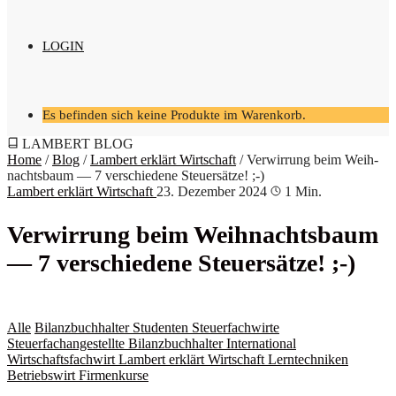
LOGIN
Es befinden sich keine Produkte im Warenkorb.
LAMBERT BLOG
Home
/
Blog
/
Lambert erklärt Wirtschaft
/
Ver­wir­rung beim Weih­
nachts­baum — 7 ver­schie­de­ne Steuersätze! ;-)
Lambert erklärt Wirtschaft
23. Dezember 2024
1 Min.
Ver­wir­rung beim Weih­nachts­baum
— 7 ver­schie­de­ne Steuersätze! ;-)
Alle
Bilanzbuchhalter
Studenten
Steuerfachwirte
Steuerfachangestellte
Bilanzbuchhalter International
Wirtschaftsfachwirt
Lambert erklärt Wirtschaft
Lerntechniken
Betriebswirt
Firmenkurse