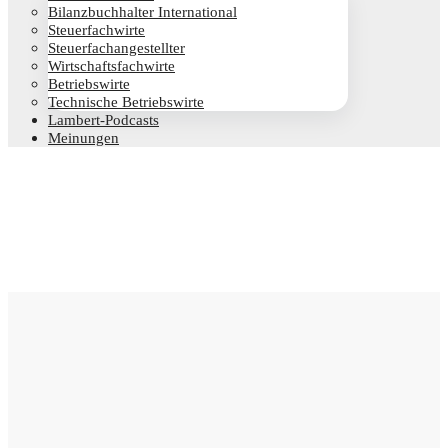
Bilanz­buch­hal­ter International
Steu­er­fach­wir­te
Steu­er­fach­an­ge­stell­ter
Wirt­schafts­fach­wir­te
Betriebs­wir­te
Tech­ni­sche Betriebswirte
Lam­­bert-Pod­­casts
Mei­nun­gen