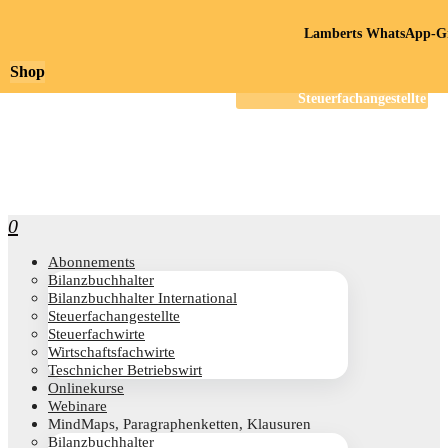
Lamberts WhatsApp-Gr
Shop
0
Abon­ne­ments
Bilanz­buch­hal­ter
Bilanz­buch­hal­ter International
Steu­er­fach­an­ge­stell­te
Steu­er­fach­wir­te
Wirt­schafts­fach­wir­te
Teschni­cher Betriebswirt
Online­kur­se
Web­i­na­re
Mind­Maps, Para­gra­phen­ket­ten, Klausuren
Bilanz­buch­hal­ter