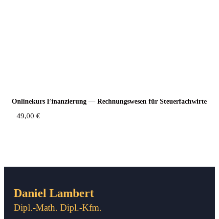
Online­kurs Finan­zie­rung — Rech­nungs­we­sen für Steuerfachwirte
49,00
€
Daniel Lambert
Dipl.-Math. Dipl.-Kfm.