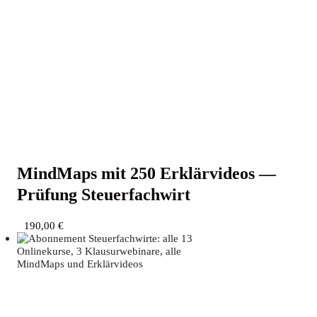
Mind­Maps mit 250 Erklär­vi­de­os —
Prü­fung Steuerfachwirt
190,00
€