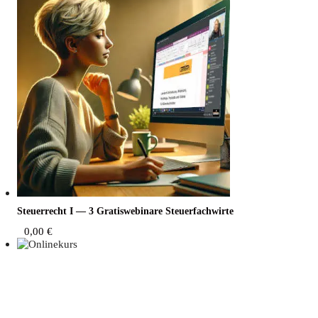
Steu­er­recht I — 3 Gra­tis­web­i­na­re Steuerfachwirte
0,00
€