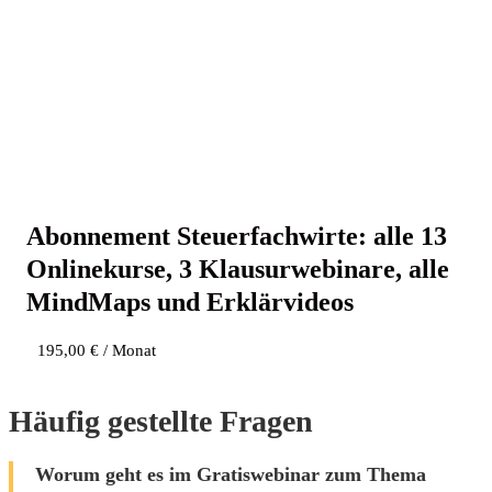
Abon­ne­ment Steu­er­fach­wir­te: alle 13
Online­kur­se, 3 Klau­sur­web­i­na­re, alle
Mind­Maps und Erklärvideos
195,00
€
/ Monat
Häufig gestellte Fragen
Worum geht es im Gratiswebinar zum Thema