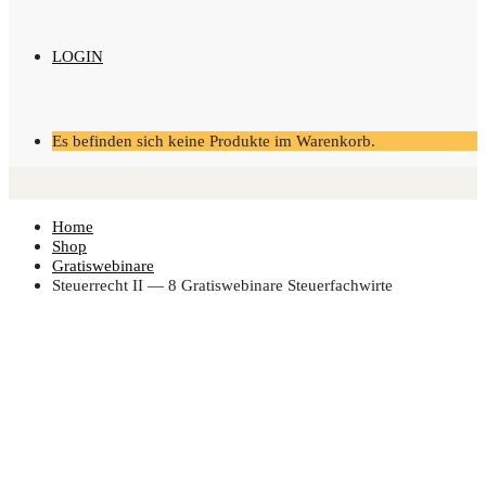
LOGIN
Es befinden sich keine Produkte im Warenkorb.
Home
Shop
Gratiswebinare
Steu­er­recht II — 8 Gra­tis­web­i­na­re Steuerfachwirte