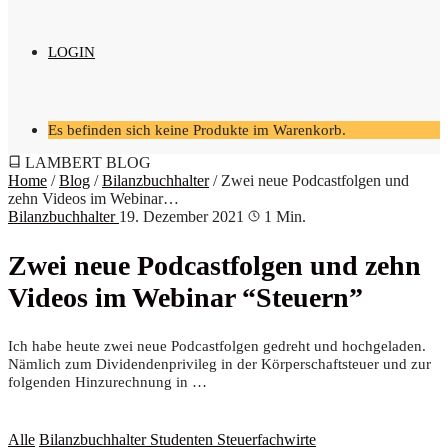
LOGIN
Es befinden sich keine Produkte im Warenkorb.
LAMBERT BLOG
Home
/
Blog
/
Bilanzbuchhalter
/
Zwei neue Pod­cast­fol­gen und
zehn Vide­os im Web­i­nar…
Bilanzbuchhalter
19. Dezember 2021
1 Min.
Zwei neue Pod­cast­fol­gen und zehn
Vide­os im Web­i­nar “Steu­ern”
Ich habe heu­te zwei neue Pod­cast­fol­gen gedreht und hoch­ge­la­den.
Näm­lich zum Divi­den­den­pri­vi­leg in der Kör­per­schaft­steu­er und zur
fol­gen­den Hin­zu­rech­nung in …
Alle
Bilanzbuchhalter
Studenten
Steuerfachwirte