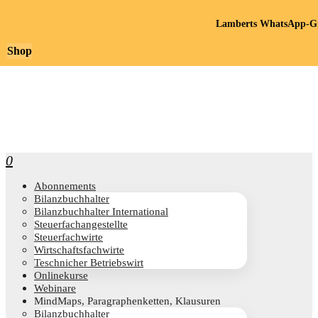
Lamberts WhatsApp-Gr
Shop
0
Abon­ne­ments
Bilanz­buch­hal­ter
Bilanz­buch­hal­ter International
Steu­er­fach­an­ge­stell­te
Steu­er­fach­wir­te
Wirt­schafts­fach­wir­te
Teschni­cher Betriebswirt
Online­kur­se
Web­i­na­re
Mind­Maps, Para­gra­phen­ket­ten, Klausuren
Bilanz­buch­hal­ter