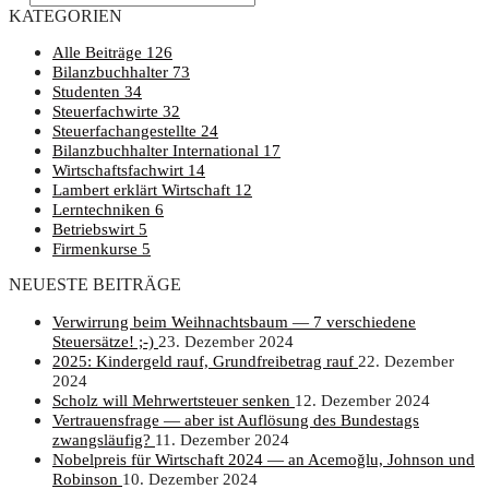
KATEGORIEN
Alle Beiträge
126
Bilanzbuchhalter
73
Studenten
34
Steuerfachwirte
32
Steuerfachangestellte
24
Bilanzbuchhalter International
17
Wirtschaftsfachwirt
14
Lambert erklärt Wirtschaft
12
Lerntechniken
6
Betriebswirt
5
Firmenkurse
5
NEUESTE BEITRÄGE
Ver­wir­rung beim Weih­nachts­baum — 7 ver­schie­de­ne
Steuersätze! ;-)
23. Dezember 2024
2025: Kin­der­geld rauf, Grund­frei­be­trag rauf
22. Dezember
2024
Scholz will Mehr­wert­steu­er senken
12. Dezember 2024
Ver­trau­ens­fra­ge — aber ist Auf­lö­sung des Bun­des­tags
zwangsläufig?
11. Dezember 2024
Nobel­preis für Wirt­schaft 2024 — an Ace­moğ­lu, John­son und
Robinson
10. Dezember 2024