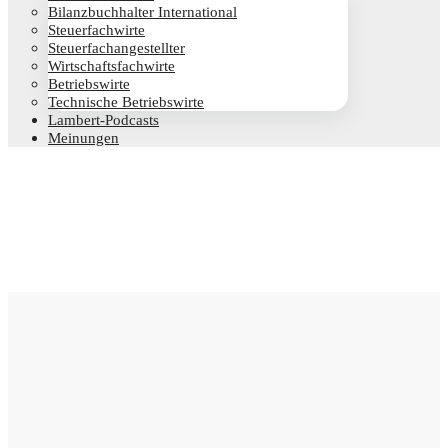
Bilanz­buch­hal­ter International
Steu­er­fach­wir­te
Steu­er­fach­an­ge­stell­ter
Wirt­schafts­fach­wir­te
Betriebs­wir­te
Tech­ni­sche Betriebswirte
Lam­­bert-Pod­­casts
Mei­nun­gen