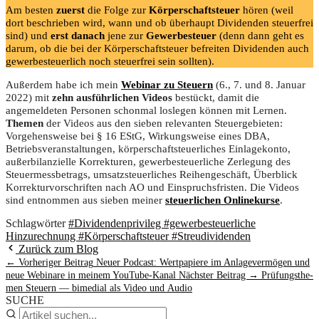
Am besten
zuerst
die Folge zur
Körperschaftsteuer
hören (weil
dort beschrieben wird, wann und ob überhaupt Dividenden steuerfrei
sind) und
erst danach
jene zur
Gewerbesteuer
(denn dann geht es
darum, ob die bei der Körperschaftsteuer befreiten Dividenden auch
gewerbesteuerlich noch steuerfrei sein sollten).
Außerdem habe ich mein
Webinar zu Steuern
(6., 7. und 8. Januar
2022) mit
zehn ausführlichen Videos
bestückt, damit die
angemeldeten Personen schonmal loslegen können mit Lernen.
Themen
der Videos aus den sieben relevanten Steuergebieten:
Vorgehensweise bei § 16 EStG, Wirkungsweise eines DBA,
Betriebsveranstaltungen, körperschaftsteuerliches Einlagekonto,
außerbilanzielle Korrekturen, gewerbesteuerliche Zerlegung des
Steuermessbetrags, umsatzsteuerliches Reihengeschäft, Überblick
Korrekturvorschriften nach AO und Einspruchsfristen. Die Videos
sind entnommen aus sieben meiner
steuerlichen Onlinekurse
.
Schlagwörter
#Dividendenprivileg
#gewerbesteuerliche
Hinzurechnung
#Körperschaftsteuer
#Streudividenden
Zurück zum Blog
← Vorheriger Beitrag
Neu­er Pod­cast: Wert­pa­pie­re im Anla­ge­ver­mö­gen und
neue Web­i­na­re in mei­nem YouTube-Kanal
Nächster Beitrag →
Prü­fungs­the­
men Steu­ern — bime­di­al als Video und Audio
SUCHE