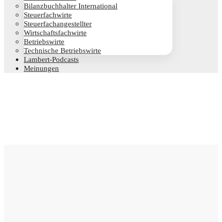
Bilanz­buch­hal­ter International
Steu­er­fach­wir­te
Steu­er­fach­an­ge­stell­ter
Wirt­schafts­fach­wir­te
Betriebs­wir­te
Tech­ni­sche Betriebswirte
Lam­­bert-Pod­­casts
Mei­nun­gen