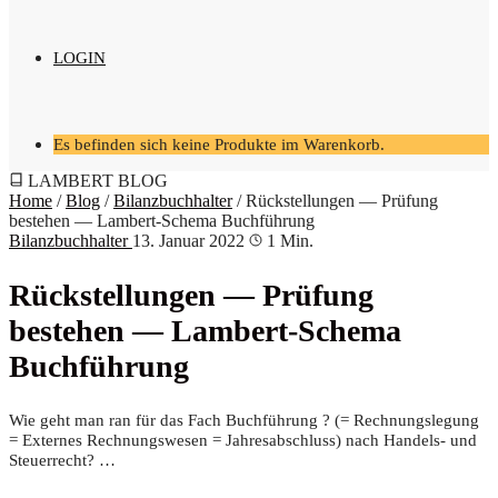
LOGIN
Es befinden sich keine Produkte im Warenkorb.
LAMBERT BLOG
Home
/
Blog
/
Bilanzbuchhalter
/
Rück­stel­lun­gen — Prü­fung
bestehen — Lam­bert-Sche­ma Buchführung
Bilanzbuchhalter
13. Januar 2022
1 Min.
Rück­stel­lun­gen — Prü­fung
bestehen — Lam­bert-Sche­ma
Buchführung
Wie geht man ran für das Fach Buch­füh­rung ? (= Rech­nungs­le­gung
= Exter­nes Rech­nungs­we­sen = Jah­res­ab­schluss) nach Han­dels- und
Steu­er­recht? …