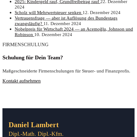
2025: Kin­der­geld rauf, Grund­frei­be­trag rauf
22. Dezember
2024
Scholz will Mehr­wert­steu­er senken
12. Dezember 2024
Ver­trau­ens­fra­ge — aber ist Auf­lö­sung des Bun­des­tags
zwangsläufig?
11. Dezember 2024
Nobel­preis für Wirt­schaft 2024 — an Ace­moğ­lu, John­son und
Robinson
10. Dezember 2024
FIRMENSCHULUNG
Schulung für Dein Team?
Maßgeschneiderte Firmenschulungen für Steuer- und Finanzprofis.
Kontakt aufnehmen
Daniel Lambert
Dipl.-Math. Dipl.-Kfm.