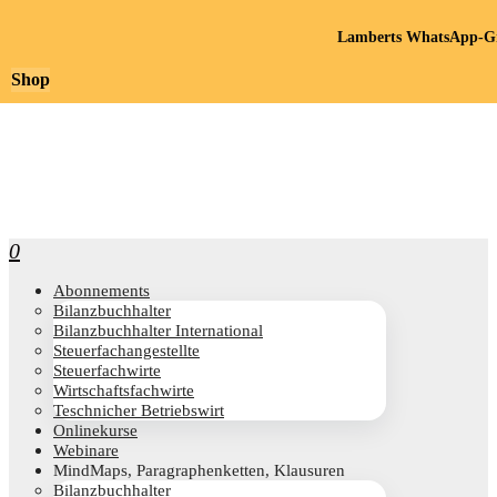
Lamberts WhatsApp-Gr
Shop
0
Abon­ne­ments
Bilanz­buch­hal­ter
Bilanz­buch­hal­ter International
Steu­er­fach­an­ge­stell­te
Steu­er­fach­wir­te
Wirt­schafts­fach­wir­te
Teschni­cher Betriebswirt
Online­kur­se
Web­i­na­re
Mind­Maps, Para­gra­phen­ket­ten, Klausuren
Bilanz­buch­hal­ter