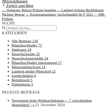
#Rückstellungen
Zurück zum Blog
← Vorheriger Beitrag
Prü­fung bestehen — Lam­bert-Sche­ma Buchführung
Nächster Beitrag →
Kon­si­gna­ti­ons­la­ger: hoch­ge­han­delt für F 2022 — IHK-
Prüfung
SUCHE
KATEGORIEN
Alle Beiträge
126
Bilanzbuchhalter
73
Studenten
34
Steuerfachwirte
32
Steuerfachangestellte
24
Bilanzbuchhalter International
17
Wirtschaftsfachwirt
14
Lambert erklärt Wirtschaft
12
Lerntechniken
6
Betriebswirt
5
Firmenkurse
5
NEUESTE BEITRÄGE
Ver­wir­rung beim Weih­nachts­baum — 7 ver­schie­de­ne
Steuersätze! ;-)
23. Dezember 2024