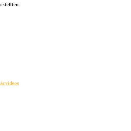
estellten
:
ärvideos