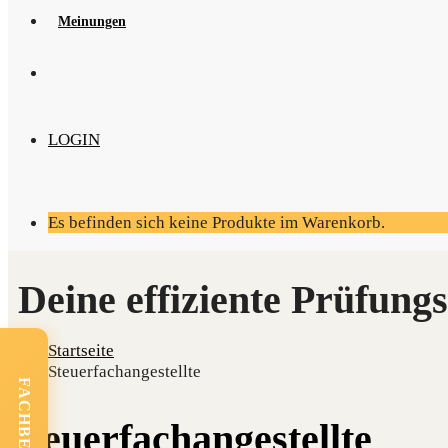
Mei­nun­gen
LOGIN
Es befinden sich keine Produkte im Warenkorb.
Startseite
Steuerfachangestellte
Steu­er­fach­an­ge­stell­te