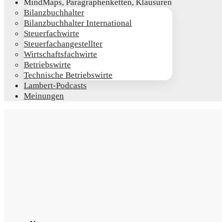
Mind­Maps, Para­gra­phen­ket­ten, Klausuren
Bilanz­buch­hal­ter
Bilanz­buch­hal­ter International
Steu­er­fach­wir­te
Steu­er­fach­an­ge­stell­ter
Wirt­schafts­fach­wir­te
Betriebs­wir­te
Tech­ni­sche Betriebswirte
Lam­­bert-Pod­­casts
Mei­nun­gen