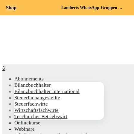
Shop
Lamberts WhatsApp-Gruppen ...
0
Abon­ne­ments
Bilanz­buch­hal­ter
Bilanz­buch­hal­ter International
Steu­er­fach­an­ge­stell­te
Steu­er­fach­wir­te
Wirt­schafts­fach­wir­te
Teschni­cher Betriebswirt
Online­kur­se
Web­i­na­re