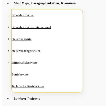
Mind­Maps, Para­gra­phen­ket­ten, Klausuren
Bilanz­buch­hal­ter
Bilanz­buch­hal­ter International
Steu­er­fach­wir­te
Steu­er­fach­an­ge­stell­ter
Wirt­schafts­fach­wir­te
Betriebs­wir­te
Tech­ni­sche Betriebswirte
Lam­­bert-Pod­­casts