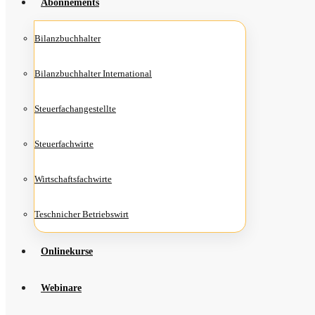
Abon­ne­ments
Bilanz­buch­hal­ter
Bilanz­buch­hal­ter International
Steu­er­fach­an­ge­stell­te
Steu­er­fach­wir­te
Wirt­schafts­fach­wir­te
Teschni­cher Betriebswirt
Online­kur­se
Web­i­na­re