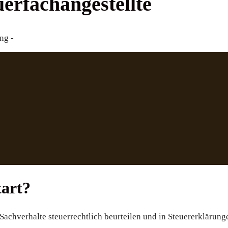
uerfachangestellte
ng -
tart?
Sachverhalte steuerrechtlich beurteilen und in Steuererkläru