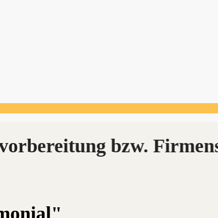
imonial"