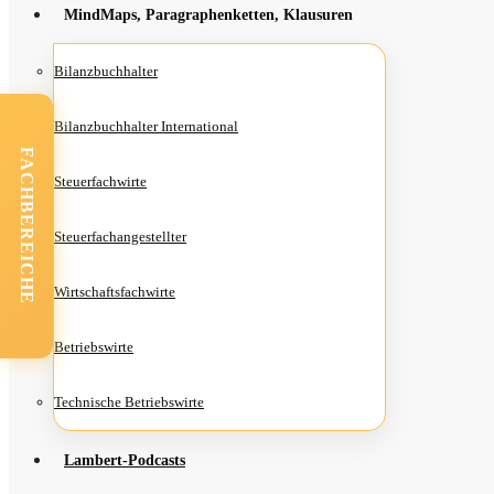
Mind­Maps, Para­gra­phen­ket­ten, Klausuren
Bilanz­buch­hal­ter
Bilanz­buch­hal­ter International
FACHBEREICHE
Steu­er­fach­wir­te
Steu­er­fach­an­ge­stell­ter
Wirt­schafts­fach­wir­te
Betriebs­wir­te
Tech­ni­sche Betriebswirte
Lam­­bert-Pod­­casts