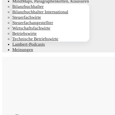
Mind­Maps, Para­gra­phen­ket­ten, Klausuren
Bilanz­buch­hal­ter
Bilanz­buch­hal­ter International
Steu­er­fach­wir­te
Steu­er­fach­an­ge­stell­ter
Wirt­schafts­fach­wir­te
Betriebs­wir­te
Tech­ni­sche Betriebswirte
Lam­­bert-Pod­­casts
Mei­nun­gen