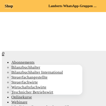
Shop
Lamberts WhatsApp-Gruppen ...
0
Abon­ne­ments
Bilanz­buch­hal­ter
Bilanz­buch­hal­ter International
Steu­er­fach­an­ge­stell­te
Steu­er­fach­wir­te
Wirt­schafts­fach­wir­te
Teschni­cher Betriebswirt
Online­kur­se
Web­i­na­re