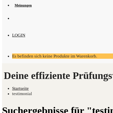
Mei­nun­gen
LOGIN
Es befinden sich keine Produkte im Warenkorb.
Startseite
testimonial
Suchergebnisse für "test