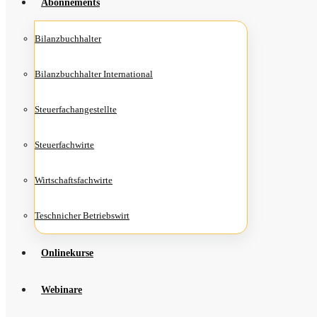
Abon­ne­ments
Bilanz­buch­hal­ter
Bilanz­buch­hal­ter International
Steu­er­fach­an­ge­stell­te
Steu­er­fach­wir­te
Wirt­schafts­fach­wir­te
Teschni­cher Betriebswirt
Online­kur­se
Web­i­na­re