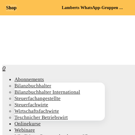
Shop
Lamberts WhatsApp-Gruppen ...
0
Abon­ne­ments
Bilanz­buch­hal­ter
Bilanz­buch­hal­ter International
Steu­er­fach­an­ge­stell­te
Steu­er­fach­wir­te
Wirt­schafts­fach­wir­te
Teschni­cher Betriebswirt
Online­kur­se
Web­i­na­re