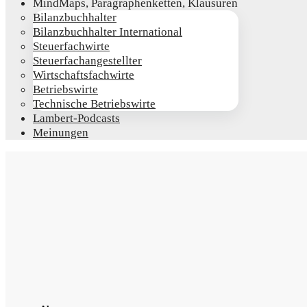
Mind­Maps, Para­gra­phen­ket­ten, Klausuren
Bilanz­buch­hal­ter
Bilanz­buch­hal­ter International
Steu­er­fach­wir­te
Steu­er­fach­an­ge­stell­ter
Wirt­schafts­fach­wir­te
Betriebs­wir­te
Tech­ni­sche Betriebswirte
Lam­­bert-Pod­­casts
Mei­nun­gen