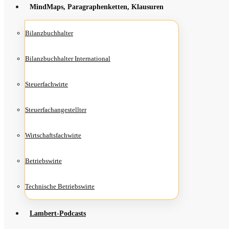
Mind­Maps, Para­gra­phen­ket­ten, Klausuren
Bilanz­buch­hal­ter
Bilanz­buch­hal­ter International
Steu­er­fach­wir­te
Steu­er­fach­an­ge­stell­ter
Wirt­schafts­fach­wir­te
Betriebs­wir­te
Tech­ni­sche Betriebswirte
Lam­­bert-Pod­­casts