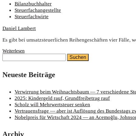
Bilanzbuchhalter
Steuerfachangestellte
Steuerfachwirte
Daniel Lambert
Es gibt bei umsatzsteuerlichen Reihengeschäften vier Fälle, 
Weiterlesen
Suchen
nach:
Neu­es­te Beiträge
Ver­wir­rung beim Weih­nachts­baum — 7 ver­schie­de­ne Ste
2025: Kin­der­geld rauf, Grund­frei­be­trag rauf
Scholz will Mehr­wert­steu­er senken
Ver­trau­ens­fra­ge — aber ist Auf­lö­sung des Bun­des­tags
Nobel­preis für Wirt­schaft 2024 — an Ace­moğ­lu, John­
Archiv