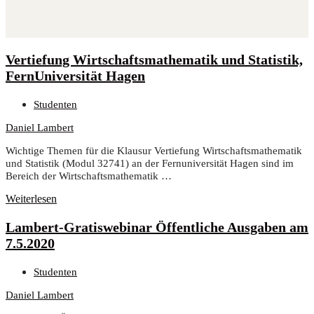
Ver­tie­fung Wirt­schafts­ma­the­ma­tik und Sta­tis­tik,
Fern­Uni­ver­si­tät Hagen
Studenten
Daniel Lambert
Wich­ti­ge The­men für die Klau­sur Ver­tie­fung Wirt­schafts­ma­the­ma­tik
und Sta­tis­tik (Modul 32741) an der Fern­uni­ver­si­tät Hagen sind im
Bereich der Wirtschaftsmathematik …
Weiterlesen
Lam­bert-Gra­tis­web­i­nar Öffent­li­che Aus­ga­ben am
7.5.2020
Studenten
Daniel Lambert