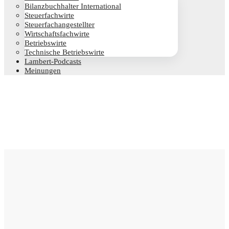
Bilanz­buch­hal­ter International
Steu­er­fach­wir­te
Steu­er­fach­an­ge­stell­ter
Wirt­schafts­fach­wir­te
Betriebs­wir­te
Tech­ni­sche Betriebswirte
Lam­­bert-Pod­­casts
Mei­nun­gen