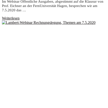
Im Web­i­nar Öffent­li­che Aus­ga­ben, abge­stimmt auf die Klau­sur von
Prof. Eich­ner an der Fern­Uni­ver­si­tät Hagen, bespre­chen wir am
7.5.2020 das …
Weiterlesen