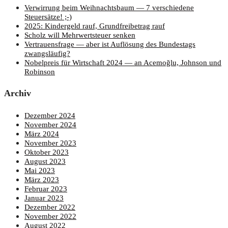
Ver­wir­rung beim Weih­nachts­baum — 7 ver­schie­de­ne
Steuersätze! ;-)
2025: Kin­der­geld rauf, Grund­frei­be­trag rauf
Scholz will Mehr­wert­steu­er senken
Ver­trau­ens­fra­ge — aber ist Auf­lö­sung des Bun­des­tags
zwangsläufig?
Nobel­preis für Wirt­schaft 2024 — an Ace­moğ­lu, John­son und
Robinson
Archiv
Dezember 2024
November 2024
März 2024
November 2023
Oktober 2023
August 2023
Mai 2023
März 2023
Februar 2023
Januar 2023
Dezember 2022
November 2022
August 2022