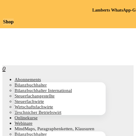
Lamberts WhatsApp-Gr
Shop
0
Abon­ne­ments
Bilanz­buch­hal­ter
Bilanz­buch­hal­ter International
Steu­er­fach­an­ge­stell­te
Steu­er­fach­wir­te
Wirt­schafts­fach­wir­te
Teschni­cher Betriebswirt
Online­kur­se
Web­i­na­re
Mind­Maps, Para­gra­phen­ket­ten, Klausuren
Bilanz­buch­hal­ter