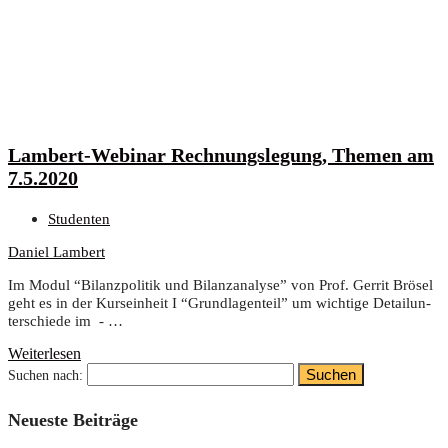
Lam­bert-Web­i­nar Rech­nungs­le­gung, The­men am
7.5.2020
Studenten
Daniel Lambert
Im Modul “Bilanz­po­li­tik und Bilanz­ana­ly­se” von Prof. Ger­rit Brö­sel
geht es in der Kurs­ein­heit I “Grund­la­gen­teil” um wich­ti­ge Detail­un­
ter­schie­de im - …
Weiterlesen
Suchen nach:
Neu­es­te Beiträge