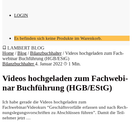
LOGIN
Es befinden sich keine Produkte im Warenkorb.
LAMBERT BLOG
Home
/
Blog
/
Bilanzbuchhalter
/
Vide­os hoch­ge­la­den zum Fach­
web­i­nar Buch­füh­rung (HGB/EStG)
Bilanzbuchhalter
4. Januar 2022
1 Min.
Vide­os hoch­ge­la­den zum Fach­web­i­
nar Buch­füh­rung (HGB/EStG)
Ich habe gera­de die Vide­os hoch­ge­la­den zum
Fachwebinar/Videokurs “Geschäfts­vor­fäl­le erfas­sen und nach Rech­
nungs­le­gungs­vor­schrif­ten zu Abschlüs­sen füh­ren”. Damit die Teil­
neh­mer jetzt …