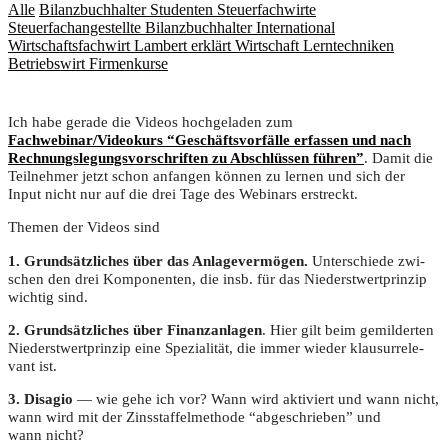
Alle
Bilanzbuchhalter
Studenten
Steuerfachwirte
Steuerfachangestellte
Bilanzbuchhalter International
Wirtschaftsfachwirt
Lambert erklärt Wirtschaft
Lerntechniken
Betriebswirt
Firmenkurse
Ich habe gera­de die Vide­os hoch­ge­la­den zum
Fachwebinar/Videokurs “Geschäfts­vor­fäl­le erfas­sen und nach
Rech­nungs­le­gungs­vor­schrif­ten zu Abschlüs­sen füh­ren”
. Damit die
Teil­neh­mer jetzt schon anfan­gen kön­nen zu ler­nen und sich der
Input nicht nur auf die drei Tage des Web­i­nars erstreckt.
The­men der Vide­os sind
1. Grund­sätz­li­ches über das Anla­ge­ver­mö­gen.
Unter­schie­de zwi­
schen den drei Kom­po­nen­ten, die insb. für das Nie­derst­wert­prin­zip
wich­tig sind.
2. Grund­sätz­li­ches über Finanz­an­la­gen
. Hier gilt beim gemil­der­ten
Nie­derst­wert­prin­zip eine Spe­zia­li­tät, die immer wie­der klau­sur­re­le­
vant ist.
3. Dis­agio
— wie gehe ich vor? Wann wird akti­viert und wann nicht,
wann wird mit der Zins­staf­fel­me­tho­de “abge­schrie­ben” und
wann nicht?