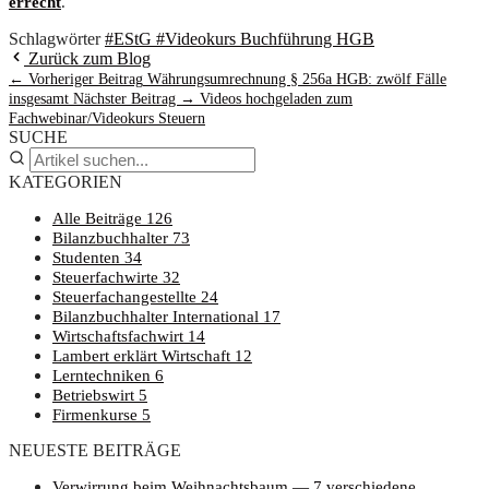
er­recht
.
Schlagwörter
#EStG
#Videokurs Buchführung HGB
Zurück zum Blog
← Vorheriger Beitrag
Wäh­rungs­um­rech­nung § 256a HGB: zwölf Fäl­le
insgesamt
Nächster Beitrag →
Vide­os hoch­ge­la­den zum
Fachwebinar/Videokurs Steuern
SUCHE
KATEGORIEN
Alle Beiträge
126
Bilanzbuchhalter
73
Studenten
34
Steuerfachwirte
32
Steuerfachangestellte
24
Bilanzbuchhalter International
17
Wirtschaftsfachwirt
14
Lambert erklärt Wirtschaft
12
Lerntechniken
6
Betriebswirt
5
Firmenkurse
5
NEUESTE BEITRÄGE
Ver­wir­rung beim Weih­nachts­baum — 7 ver­schie­de­ne