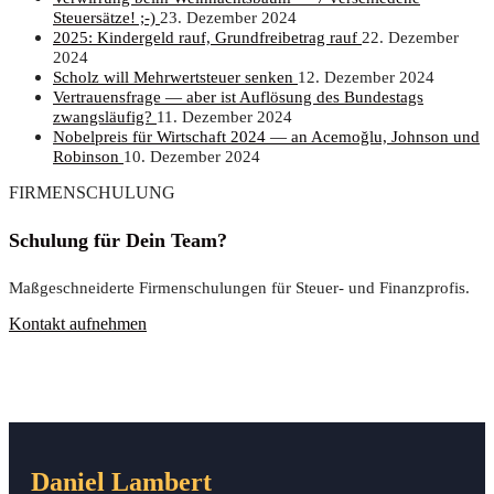
Steuersätze! ;-)
23. Dezember 2024
2025: Kin­der­geld rauf, Grund­frei­be­trag rauf
22. Dezember
2024
Scholz will Mehr­wert­steu­er senken
12. Dezember 2024
Ver­trau­ens­fra­ge — aber ist Auf­lö­sung des Bun­des­tags
zwangsläufig?
11. Dezember 2024
Nobel­preis für Wirt­schaft 2024 — an Ace­moğ­lu, John­son und
Robinson
10. Dezember 2024
FIRMENSCHULUNG
Schulung für Dein Team?
Maßgeschneiderte Firmenschulungen für Steuer- und Finanzprofis.
Kontakt aufnehmen
Daniel Lambert