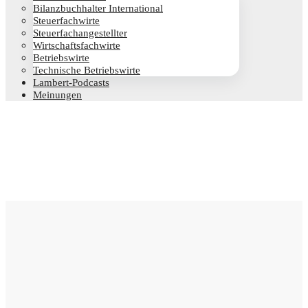
Bilanz­buch­hal­ter International
Steu­er­fach­wir­te
Steu­er­fach­an­ge­stell­ter
Wirt­schafts­fach­wir­te
Betriebs­wir­te
Tech­ni­sche Betriebswirte
Lam­­bert-Pod­­casts
Mei­nun­gen