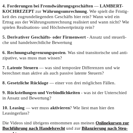
4. For­de­run­gen bei Fremd­wäh­rungs­ge­schäf­ten
—
LAMBERT-
KOCHREZEPT
zur
Wäh­rungs­um­rech­nung
. Wie spielt die Fris­tig­
keit des zugrun­de­lie­gen­den Geschäfts hier rein? Wann wird ein
Ertrag aus der Wäh­rungs­um­rech­nung rea­li­siert und wann nicht? Wie
spie­len Rea­li­sa­ti­ons- und Höchst­wert­prin­zip rein?
5. Deri­va­ti­ver Geschäfts- oder Fir­men­wert
- Ansatz und steu­er­li­
che und han­dels­recht­li­che Bewertung
6. Rech­nungs­ab­gren­zungs­pos­ten
. Was sind tran­si­to­ri­sche und anti­
zi­pa­ti­ve, was muss man wissen?
7. Laten­te Steu­ern
— was sind tem­po­rä­re Dif­fe­ren­zen und wie
berech­net man akti­ve als auch pas­si­ve laten­te Steuern?
8. Gesetz­li­che Rück­la­ge
— einer von drei mög­li­chen Fällen.
9. Rück­stel­lun­gen und Ver­bind­lich­kei­ten
- was ist der Unter­schied
in Ansatz und Bewertung?
10. Lea­sing
— wer muss
akti­vie­ren
? Wie liest man hier den
Leasingerlass?
Die Vide­os sind übri­gens ent­nom­men aus mei­nen
Online­kur­sen zur
Buch­füh­rung nach Han­dels­recht
und zur
Bilan­zie­rung nach Steu­