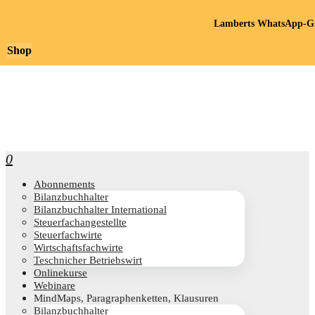
Lamberts WhatsApp-Gr
Shop
0
Abon­ne­ments
Bilanz­buch­hal­ter
Bilanz­buch­hal­ter International
Steu­er­fach­an­ge­stell­te
Steu­er­fach­wir­te
Wirt­schafts­fach­wir­te
Teschni­cher Betriebswirt
Online­kur­se
Web­i­na­re
Mind­Maps, Para­gra­phen­ket­ten, Klausuren
Bilanz­buch­hal­ter